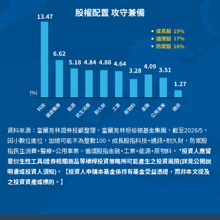
資料來源：富蘭克林證券投顧整理，富蘭克林坦伯頓基金集團，截至2026/5，
因小數位進位，加總可能不為整數100。成長股指科技+通訊+耐久財，防禦股
指民生消費+醫療+公用事業，循環股指金融+工業+能源+原物料。
*投資人應留
意衍生性工具/證券相關商品等槓桿投資策略所可能產生之投資風險(詳見公開說
明書或投資人須知)。【投資人申購本基金係持有基金受益憑證，而非本文提及
之投資資產或標的。】