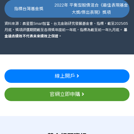
2022年 平衡型股債混合《最佳表現基金
指標台灣基金獎
大獎/傑出表現》獎項
資料來源：晨星暨Smart智富、台北金融研究發展基金會、指標，截至2025/05
月底，獎項評選期間截至各得獎年度前一年底，指標為截至前一年九月底。
基
金過去績效不代表未來績效之保證。
線上開戶
官網立即申購