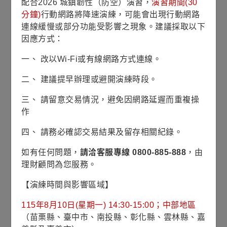
配合2026 城鎮韌性（防空）演習，
演習期間(30
基礎建設才能四處移動。
分鐘)
行動網路將降速演練，可能會出現行動網路
此外，根據凱利基礎建設團隊對於基礎建設資產的定
連線緩慢或部分功能受影響之現象。建議採取以下
義，這些公司必須擁有健全的框架來確保我們投資公
因應方式：
司的股東能獲得報酬，健全的框架係指受政府監管機
一、 改以Wi-Fi或有線網路方式連線。
制，或是有長期特許經營權合約支持，這兩種框架提
供基礎建設公司未來創造現金流量能力的能見度。
二、 建議提早辦理或避開演練時段。
廣義上講，凱利基礎建設團隊定義的基礎建設資產主
三、 請留意交易情況，避免因網路延遲而重複操
要分成兩大類：受監管的資產和使用者付費的資產。
作
受監管的資產：
對於水、電、瓦斯和再生能源公用事
四、 請務必確認交易結果及留存相關紀錄。
業等受監管資產，監管機構
決定
公司
應
從其資產中賺
取的營收，而收入通常反映公司資產基礎的規模、資
如有任何問題，
請洽客服專線 0800-885-888
，由
金成本、營運費用、稅負，以及資產的資本折舊攤銷
理財顧問為您服務。
準備
，如
圖表一。
【演練時間與影響區域】
由於受監管資產的
終端
需求穩定且
收入由
監管機構決
115年8月10日(星期一) 14:30-15:00；中部地區
定，因此擁有和經營這些受監管資產的基礎建設公司
（苗栗縣、臺中市、南投縣、彰化縣、雲林縣、嘉
能創造長期
穩定的現金流
量
。此外，
監管機構會定期