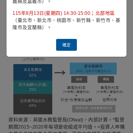
義縣及嘉義市）。
評估通膨及公債殖利率水準作為價格是否調整的參考
依據，意謂受監管基礎建設公司可以隨著通膨上揚調
115年8月13日(星期四) 14:30-15:00；北部地區
漲產品或服務的價格，
長期的股票評價面能相對
較
不
（臺北市、新北市、桃園市、新竹縣、新竹市、基
受債券殖利率波動的影響。
隆市及宜蘭縣）。
圖表一、受監管資產的收入組成：以「英國水務公用
事業」為例
確定
資料來源：英國水務監管局(Ofwat)，內部計算。*監管
期間2015~2020年每項營收組成平均值。<投資人申購