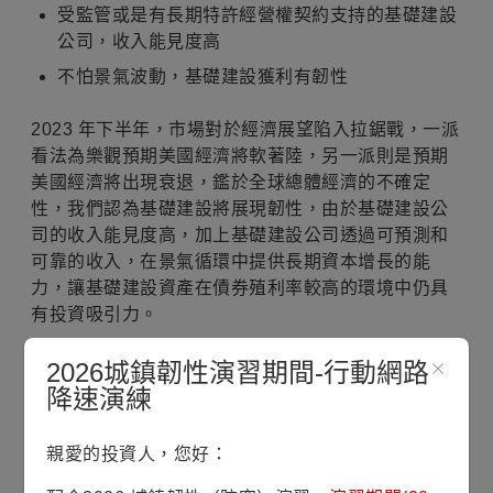
受監管或是有長期特許經營權契約支持的基礎建設
公司，收入能見度高
不怕景氣波動，基礎建設獲利有韌性
2023 年下半年，市場對於經濟展望陷入拉鋸戰，一派
看法為樂觀預期美國經濟將軟著陸，另一派則是預期
美國經濟將出現衰退，鑑於全球總體經濟的不確定
性，我們認為基礎建設將展現韌性，由於基礎建設公
司的收入能見度高，加上基礎建設公司透過可預測和
可靠的收入，在景氣循環中提供長期資本增長的能
力，讓基礎建設資產在債券殖利率較高的環境中仍具
有投資吸引力。
解構基礎建設公司的收入來源
2026城鎮韌性演習期間-行動網路
降速演練
基礎建設是擁有實體資產並藉此營運以提供對社會必
要的服務，跟我們的日常生活息息相關，例如，水電
親愛的投資人，您好：
瓦斯為日常生活所需，我們要透過鐵路、道路等運輸