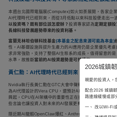
本週台北國際電腦展(Computex)如火如荼展開，各家
AI代理時代已經到來，而從3月低點以來科技股便走出一
以投資嗎？既有部位該怎麼辦？
投資專家認為
定期定額投
長線科技發展趨勢帶來的投資利基。
富蘭克林坦伯頓科技基金
(本基金之配息來源可能為本金)
性，AI基礎設施與提升生產力的AI應用仍是企業優先考
求非常強勁，支持了整個AI生態系的成長，值得留意的是
水準，故推斷
當前的AI投資趨勢是可持續的。
2026城
黃仁勳：AI代理時代已經到來
親愛的投資人，
Nvidia執行長黃仁勳在GTC大會中聲稱「
AI代理時代已
配合2026 城
為AI代理設計的Vera CPU，還預計AI代理專用CPU市
路連線緩慢或部
興起，CPU在AI架構中的重要性正在提升，特別在強化學
些言論也讓投資人對未來的AI發展更有信心，AI代理甚至有
一、 改以Wi-
隨近期AI龍蝦OpenClaw爆紅、Anthropic的Cla