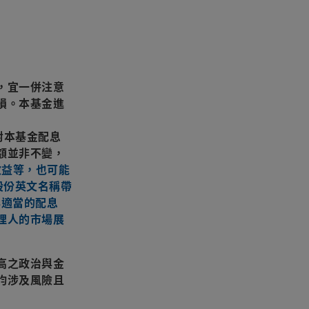
，宜一併注意
損。本基金進
針對本基金配息
額並非不變，
收益等，也可能
股份英文名稱帶
與適當的配息
理人的市場展
高之政治與金
均涉及風險且