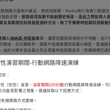
企業競相展示最新AI產品、應用與服務，Nvidia執行長黃仁勳還
波強勁走勢，
那斯達克指數不斷創歷史新高，值此之際投資人
資且長期抱住科技股是個好方法，除了不需費時追蹤科技脈動
經理人
強納森·柯堤斯
表示
，儘管宏觀經濟情勢仍不明朗，但IT
慮的領域，另也觀察到，隨客戶加速建置與部署AI模型，雲端服
，由於AI資本支出最大的企業擁有強勁現金流，財務槓桿仍處
鎮韌性演習期間-行動網路降速演練
您好：
經到來
」，而為供應AI代理的應用需求，打造了全新Vera Rub
鎮韌性（防空）演習，
演習期間(30分鐘)
行動網路將降速演練，可
場可能超越過去所有CPU市場，無獨有偶，Intel執行長陳立武也
分功能受影響之現象。建議採取以下因應方式：
習、編排、推論等應用上，CPU需求明顯增加為Intel帶來新
望逐漸觸及個人裝置，如：AI PC、AI筆電。
Fi或有線網路方式連線。
ude模型展現強大AI工作能力，再加上黃仁勳的「AI代理時代來臨」