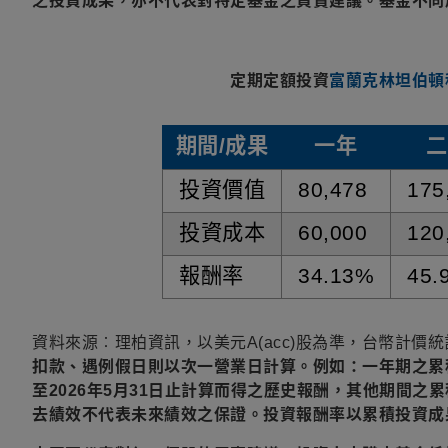
之投資成果，亦不代表對特定基金之買賣建議。基金不同
.
定期定額投資
富蘭克林坦伯頓
期間
/
成果
一年
二
資料表格
投資價值
80,478
175
投資成本
60,000
120
報酬率
34.13%
45.
資料來源︰理柏資訊，以美元A(acc)股為準，台幣計價統計
扣款、遇例假日則以次一營業日計算。例如：一年期之累積投
至2026年5月31日止計算而得之歷史報酬，其他期間
去績效不代表未來績效之保證。投資報酬率以累積投資成