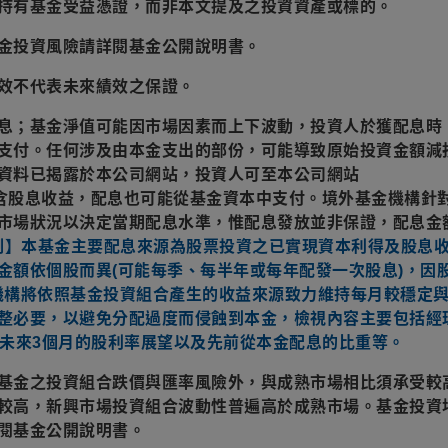
持有基金受益憑證，而非本文提及之投資資產或標的。
金投資風險請詳閱基金公開說明書。
效不代表未來績效之保證。
息；基金淨值可能因市場因素而上下波動，投資人於獲配息時
支付。任何涉及由本金支出的部份，可能導致原始投資金額減
資料已揭露於本公司網站，投資人可至本公司網站
本基金之配息來源含股息收益，配息也可能從基金資本中支付。境外基金機構
市場狀況以決定當期配息水準，惟配息發放並非保證，配息金
)配息機制】本基金主要配息來源為股票投資之已實現資本利得及股息
金額依個股而異(可能每季、每半年或每年配發一次股息)，因
金機構將依照基金投資組合產生的收益來源致力維持每月較穩定
整必要，以避免分配過度而侵蝕到本金，檢視內容主要包括經
對未來3個月的股利率展望以及先前從本金配息的比重等。
基金之投資組合跌價與匯率風險外，與成熟市場相比須承受較
較高，新興市場投資組合波動性普遍高於成熟市場。基金投資
閱基金公開說明書。