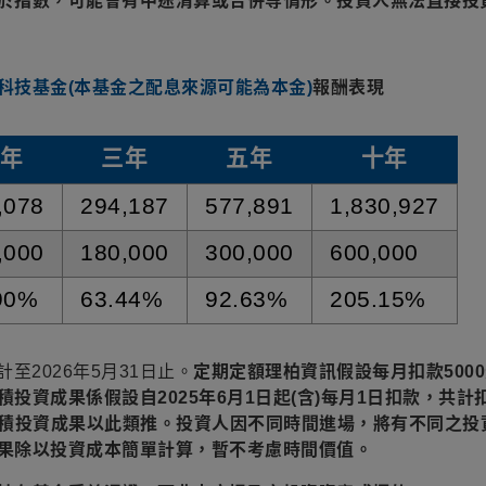
於指數，可能會有中途清算或合併等情形。投資人無法直接投
科技基金(本基金之配息來源可能為本金)
報酬表現
年
三年
五年
十年
,078
294,187
577,891
1,830,927
,000
180,000
300,000
600,000
90%
63.44%
92.63%
205.15%
至2026年5月31日止。
定期定額理柏資訊假設每月扣款500
資成果係假設自2025年6月1日起(含)每月1日扣款，共計扣
之累積投資成果以此類推。投資人因不同時間進場，將有不同之投
果除以投資成本簡單計算，暫不考慮時間價值。