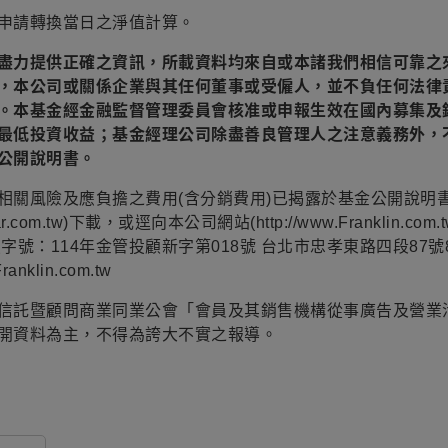
申請轉換當日之淨值計算。
盡力提供正確之資訊，所載資料均來自或本諸我們相信可靠之
，本公司或關係企業與其任何董事或受僱人，並不負任何法律
。本基金經金融監督管理委員會核准或申報生效在國內募集及
最低投資收益；基金經理公司除盡善良管理人之注意義務外，
公開說明書。
相關風險及應負擔之費用(含分銷費用)已揭露於基金公開說明
com.tw)下載，或逕向本公司網站(http://www.Franklin.co
號：114年金管投顧新字第018號 台北市忠孝東路四段87號
anklin.com.tw
信託暨顧問商業同業公會「會員及其銷售機構從事廣告及營業
開資料為主，不得為誇大不實之報導。