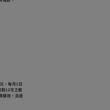
資指數。
0元，每月1日
款12次之截
資績效，且過