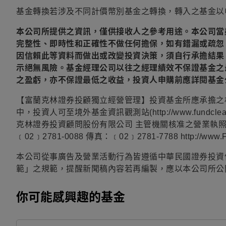
基金轉換若涉及不同計價幣別基金之轉換，轉入之基金以
本公司所提供之資訊，僅供接收人之參考用途。本公司當
完整性、即時性和正確性不做任何擔保，如有錯漏或疏忽
因信賴此等資料而做出或改變投資決策，須自行承擔結果
示絕無風險。基金經理公司以往之經理績效不保證基金之
之盈虧，亦不保證最低之收益，投資人申購前應詳閱基金
【富蘭克林證券投顧獨立經營管理】投資基金所應承擔之
中，投資人可至境外基金資訊觀測站(http://www.fundclear.
克林證券投資顧問股份有限公司 主管機關核准之營業執照字
﹝02﹞2781-0088 傳真：﹝02﹞2781-7788 http://www.Fr
本公司從事廣告及營業活動行為皆遵循中華民國證券投資
範」之規範，提醒新聞稿內容若再編製，應以本公司所公
你可能感興趣的基金