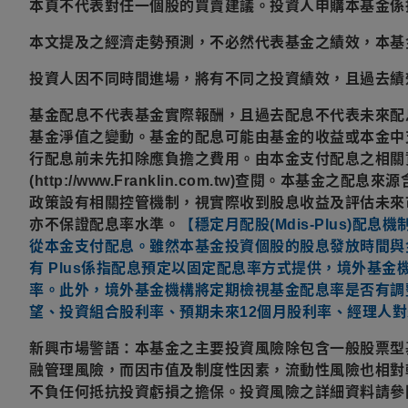
本頁不代表對任一個股的買賣建議。投資人申購本基金係
本文提及之經濟走勢預測，不必然代表基金之績效，本基
投資人因不同時間進場，將有不同之投資績效，且過去績
基金配息不代表基金實際報酬，且過去配息不代表未來配
基金淨值之變動。基金的配息可能由基金的收益或本金中
行配息前未先扣除應負擔之費用。由本金支付配息之相關
(http://www.Franklin.com.tw)查閱。
政策設有相關控管機制，視實際收到股息收益及評估未來
亦不保證配息率水準。
【穩定月配股(Mdis-Plus
從本金支付配息。雖然本基金投資個股的股息發放時間與
有 Plus係指配息預定以固定配息率方式提供，境外基
率。此外，境外基金機構將定期檢視基金配息率是否有調
望、投資組合股利率、預期未來12個月股利率、經理人
新興市場警語：本基金之主要投資風險除包含一般股票型
融管理風險，而因市值及制度性因素，流動性風險也相對
不負任何抵抗投資虧損之擔保。投資風險之詳細資料請參