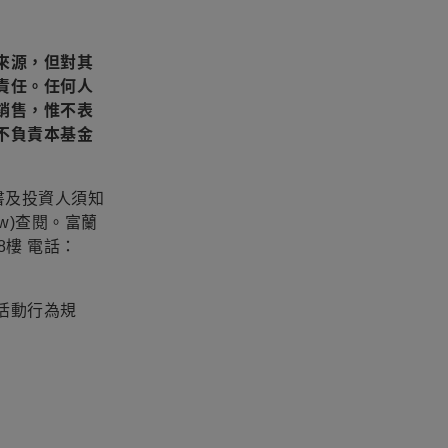
來源，但對其
責任。任何人
銷售，惟不表
不負責本基金
書及投資人須知
m.tw)查閱。富蘭
8樓 電話：
活動行為規