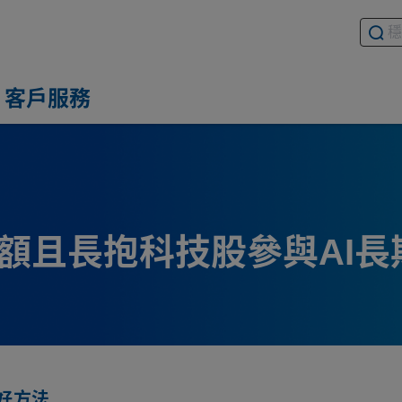
搜尋基
請輸入
客戶服務
定額且長抱科技股參與AI長
好方法