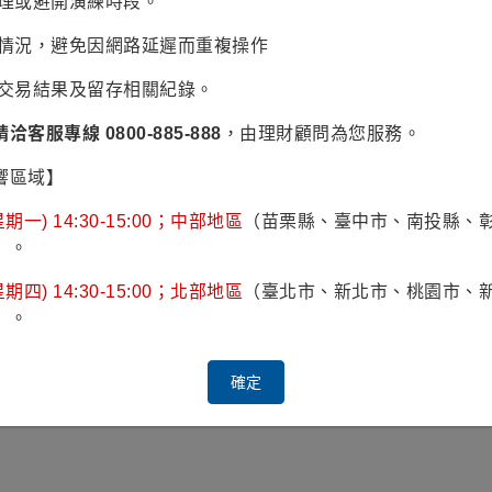
辦理或避開演練時段。
，而為讓AI代理順利運作，需要強大AI模型、CPU、記憶體
住各種AI機會的基金具有效益，富蘭克林坦伯頓科技基金
(本
易情況，避免因網路延遲而重複操作
Anthropic、Nvidia、ARM、AMD、台積電、美光、三星電子、C
認交易結果及留存相關紀錄。
不代表對任一個股的買賣建議，投資人申購本基金係持有基金
機。
請洽客服專線 0800-885-888
，由理財顧問為您服務。
超過八成
響區域】
期一) 14:30-15:00；中部地區
（苗栗縣、臺中市、南投縣、
，但卻也是最具創新的領域，讓投資人既為新科技著迷但又害
）。
至2025年12月)，自那斯達克指數成立以來便持續投資且不賣
化報酬率將分別下滑至8.84%、7.38%，此外，在1971年2月
期四) 14:30-15:00；北部地區
（臺北市、新北市、桃園市、
20.92%(理柏資訊，原幣計價)，上漲機率超過八成，這些
）。
長期抱住科技股，投資人不需持續追蹤科技脈動便可坐享長線
確定
以來，錯過漲幅最大交易日對報酬的影響