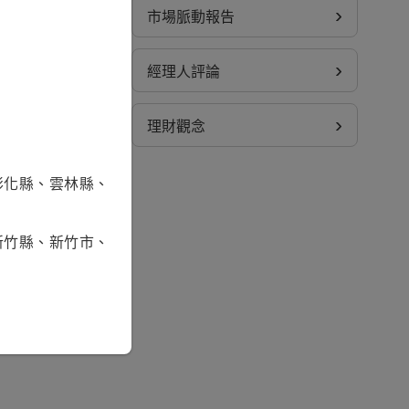
、傳輸、網路安
市場脈動報告
基金之配息來源
oherent、
經理人評論
受益憑證，而非
理財觀念
彰化縣、雲林縣、
怕受傷，不過
出，年化報酬率
至2026年5月
新竹縣、新竹市、
數據顯示，
對一
科技發展帶來