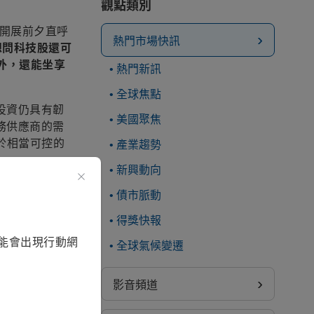
觀點類別
在開展前夕直呼
熱門市場快訊
想問科技股還可
外，還能坐享
熱門新訊
全球焦點
投資仍具有韌
美國聚焦
務供應商的需
於相當可控的
產業趨勢
新興動向
債市脈動
得獎快報
in平台與首款專
能會出現行動網
稱，隨AI代理
全球氣候變遷
的成長機會，這
影音頻道
一席話，讓市場更