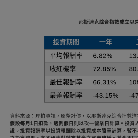
.
那斯達克綜合指數成立以來
投資期間
一年
資料表格
平均報酬率
6.82%
13
收紅機率
72.85%
80
最佳報酬率
66.31%
10
最差報酬率
-43.15%
-4
資料來源：理柏資訊，原幣計價，以那斯達克綜合指數進行計
假設每月1日扣款，遇例假日則以次一營業日計算。投資
證。投資報酬率以投資報酬除以投資成本簡單計算，暫不