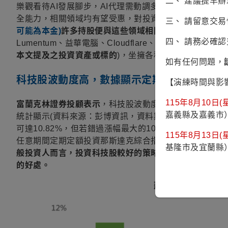
二、 建議提早
樂觀看待AI發展腳步，AI代理需動調多種軟體來執行任務
全能力，相關領域均有望受惠，對投資人而言，
能一把抓
三、 請留意交
可能為本金)
許多持股便與這些領域相關
，如：OpenAI、
四、 請務必確
Lumentum、益華電腦、Cloudflare、Crowdstrike(
本頁
本文提及之投資資產或標的
)，坐擁各種AI領先者投資契
如有任何問題，
科技股波動度高，數據顯示定期定額上漲機率
【演練時間與影
115年8月10日(星
富蘭克林證券投顧表示
，科技股波動度向來高於其他類股
嘉義縣及嘉義市
統計顯示(資料來源：彭博資訊，資料期間為1971年2月
可達10.82%，但若錯過漲幅最大的10個、20個交易日，年
115年8月13日(星
任意期間定期定額投資那斯達克綜合指數三年平均報酬約達
基隆市及宜蘭縣
般投資人而言，投資科技股較好的策略是定期定額投資且
的好處。
那斯達克指數成立