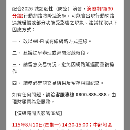
配合2026 城鎮韌性（防空）演習，
演習期間(30
2026/07/31
分鐘)
行動網路將降速演練，可能會出現行動網路
熱門市場快訊 \ 債市脈動
連線緩慢或部分功能受影響之現象。建議採取以下
利率凍漲 長債重挫 美國非投資等級公司債扛得
住壓力
因應方式：
一、 改以Wi-Fi或有線網路方式連線。
2026/07/30
二、 建議提早辦理或避開演練時段。
熱門市場快訊 \ 全球焦點
聯準會利率連五凍，三位官員支持升息
三、 請留意交易情況，避免因網路延遲而重複操
作
四、 請務必確認交易結果及留存相關紀錄。
2026/07/29
熱門市場快訊 \ 產業趨勢
如有任何問題，
請洽客服專線 0800-885-888
，由
「NIPPON」結構性優勢助推日股漲升趨勢
理財顧問為您服務。
【演練時間與影響區域】
115年8月10日(星期一) 14:30-15:00；中部地區
2026/07/28