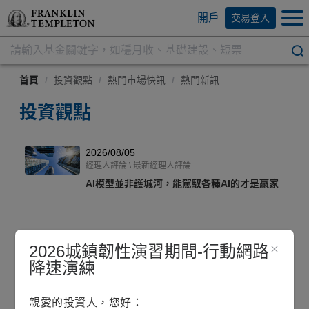
開戶
交易登入
首頁
/
投資觀點
/
熱門市場快訊
/
熱門新訊
投資觀點
2026/08/05
經理人評論 \ 最新經理人評論
AI模型並非護城河，能駕馭各種AI的才是贏家
2026/08/04
2026城鎮韌性演習期間-行動網路
熱門市場快訊 \ 產業趨勢
降速演練
從AI到太空：重塑下一代科技的五大力量
親愛的投資人，您好：