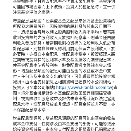
基金報酬率，且過去配息率不代表未來配息率；基金淨值
可能因市場因素而上下波動，投資人於獲配息時，宜一併
注意基金淨值之變動。
增益配息型類股：股票型基金之配息來源為基金投資標的
所配發之股票股利，因投資標的股利發放頻率及日期不
一，造成基金每月收到之股票股利收入將不平均。若當期
收到投資標的之股利收入大於預計配息率，則基金僅由股
利收入發放配息。若當期收到投資標的之股利收入低於預
計配息率，則投資經理人得利用前期保留之股利收入，於
必要時，亦得自本金配息，使配息率穩定。投資經理人將
定期審視投資標的股利率水準及基金績效而調整配息率，
使基金配息率貼近股利率，避免配息過度侵蝕本金之情
形。增益配息類股的配息可能由基金的收益或本金中支
付。任何涉及由本金支出的部份，可能導致原始投資金額
减損。由本金支付配息之相關資料已揭露於本公司網站，
投資人可至本公司網站(
https://www.Franklin.com.tw
)查
閱。境外基金機構針對本基金配息政策設有相關控管機
制，視實際收到股息收益及評估未來市場狀況以決定當期
配息水準，惟配息發放並非保證，配息金額並非不變，亦
不保證配息率水準。
增益配息型類股：增益配息類股的配息可能由基金的收益
或本金中支付。任何涉及由本金支出的部份，可能導致原
始投資金額減損。由本金支付配息之相關資料已揭露於本