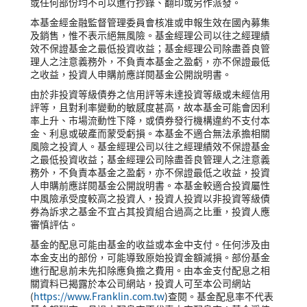
或任何部份均不可以進行抄錄、翻印或另作派發。
本基金經金融監督管理委員會核准或申報生效在國內募集
及銷售，惟不表示絕無風險。基金經理公司以往之經理績
效不保證基金之最低投資收益；基金經理公司除盡善良管
理人之注意義務外，不負責本基金之盈虧，亦不保證最低
之收益，投資人申購前應詳閱基金公開說明書。
由於非投資等級債券之信用評等未達投資等級或未經信用
評等，且對利率變動的敏感度甚高，故本基金可能會因利
率上升、市場流動性下降，或債券發行機構違約不支付本
金、利息或破產而蒙受虧損。本基金不適合無法承擔相關
風險之投資人。基金經理公司以往之經理績效不保證基金
之最低投資收益；基金經理公司除盡善良管理人之注意義
務外，不負責本基金之盈虧，亦不保證最低之收益，投資
人申購前應詳閱基金公開說明書。本基金較適合投資屬性
中風險承受度較高之投資人，投資人投資以非投資等級債
券為訴求之基金不宜占其投資組合過高之比重，投資人應
審慎評估。
基金的配息可能由基金的收益或本金中支付。任何涉及由
本金支出的部份，可能導致原始投資金額減損。部份基金
進行配息前未先扣除應負擔之費用。由本金支付配息之相
關資料已揭露於本公司網站，投資人可至本公司網站
(
https://www.Franklin.com.tw
)查閱。基金配息率不代表