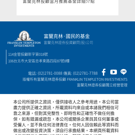
富蘭克林投顧當月推薦基金詳細介紹
富蘭克林·國民的基金
富蘭克林證券投資顧問(股)公司
114金管投顧新字第018號
106台北市大安區忠孝東路四段87號8樓
電話: (02)2781-0088 傳真: (02)2781-7788
版權所有富蘭克林證券投顧 FRANKLIN TEMPLETON INVESTMENTS
富蘭克林證券投顧獨立經營管理
本公司所提供之資訊，僅供接收人之參考用途。本公司當
盡力提供正確之資訊，所載資料均來自或本諸我們相信可
靠之來源，但對其完整性、即時性和正確性不做任何擔
保，如有錯漏或疏忽，本公司或關係企業與其任何董事或
受僱人，並不負任何法律責任。任何人因信賴此等資料而
做出或改變投資決策，須自行承擔結果。本網頁所載資料