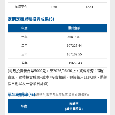
年初至今
-11.60
-12.81
定期定額累積投資成果($)
年度
累計金額
一年
56818.87
二年
107227.44
三年
167109.55
五年
319659.43
(每月投資新台幣5000元，至2026/06/30止，資料來源：理柏
資訊，累積投資成果=成本+投資報酬。假設每月1日扣款、遇例
假日則以次一營業日計算)
單年報酬率(%)
(原幣別,截至各年度年底,資料來源:理柏)
報酬率
年度
(美元累積型
)