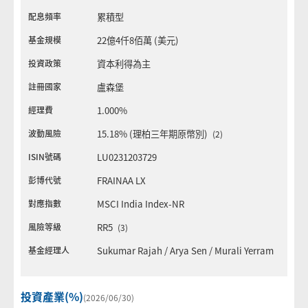
配息頻率
累積型
基金規模
22億4仟8佰萬 (美元)
投資政策
資本利得為主
註冊國家
盧森堡
經理費
1.000%
波動風險
15.18% (理柏三年期原幣別)
(2)
ISIN號碼
LU0231203729
彭博代號
FRAINAA LX
對應指數
MSCI India Index-NR
風險等級
RR5
(3)
基金經理人
Sukumar Rajah
/
Arya Sen
/
Murali Yerram
投資產業(%)
(2026/06/30)