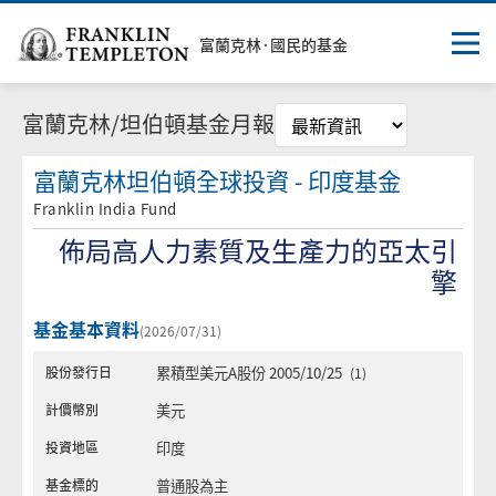
富蘭克林·國民的基金
精選基金
富蘭克林/坦伯頓基金月報
選擇月份
境外基金月報
富蘭克林坦伯頓全球投資
印度基金
Franklin India Fund
投信基金月報
佈局高人力素質及生產力的亞太引
未核備基金月報
擎
基金配息資訊
基金基本資料
(2026/07/31)
股份發行日
累積型美元A股份 2005/10/25
(1)
基金快訊
計價幣別
美元
投資地區
印度
基金標的
普通股為主