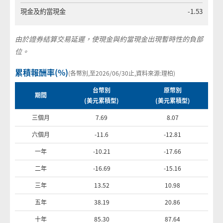
現金及約當現金
-1.53
由於證券結算交易延遲，使現金與約當現金出現暫時性的負部
位。
累積報酬率(%)
(各幣別,至2026/06/30止,資料來源:理柏)
台幣別
原幣別
期間
(美元累積型
)
(美元累積型
)
累積報酬率表格，顯示不同期間的台幣別和原幣別報酬率
三個月
7.69
8.07
六個月
-11.6
-12.81
一年
-10.21
-17.66
二年
-16.69
-15.16
三年
13.52
10.98
五年
38.19
20.86
十年
85.30
87.64