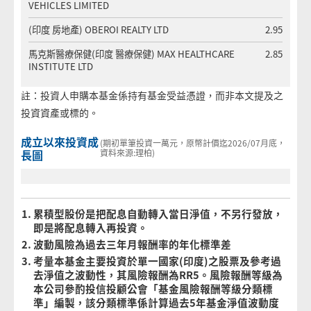
VEHICLES LIMITED
(印度 房地產) OBEROI REALTY LTD
2.95
馬克斯醫療保健(印度 醫療保健) MAX HEALTHCARE
2.85
INSTITUTE LTD
註：投資人申購本基金係持有基金受益憑證，而非本文提及之
投資資產或標的。
成立以來投資成
(期初單筆投資一萬元，原幣計價迄2026/07月底，
長圖
資料來源:理柏)
累積型股份是把配息自動轉入當日淨值，不另行發放，
即是將配息轉入再投資。
波動風險為過去三年月報酬率的年化標準差
考量本基金主要投資於單一國家(印度)之股票及參考過
去淨值之波動性，其風險報酬為RR5。風險報酬等級為
本公司參酌投信投顧公會「基金風險報酬等級分類標
準」編製，該分類標準係計算過去5年基金淨值波動度