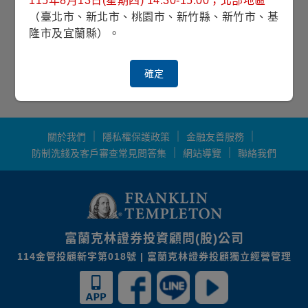
115年8月13日(星期四) 14:30-15:00；北部地區
本試算結果僅供參考，未考慮通膨、手續費等。
（臺北市、新北市、桃園市、新竹縣、新竹市、基
投資人因不同時間進場，將有不同之投資績效，過
隆市及宜蘭縣）。
去之績效亦不代表未來績效之保證。
確定
關於我們
隱私權保護政策
金融友善服務
防制洗錢及客戶審查常見問答集
網站導覽
聯絡我們
富蘭克林證券投資顧問(股)公司
114金管投顧新字第018號 | 富蘭克林證券投顧獨立經營管理