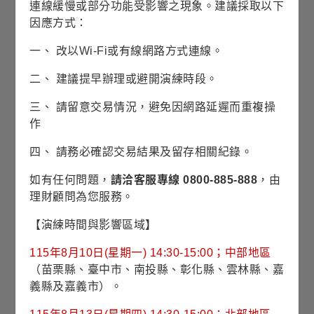
連線緩慢或部分功能受影響之現象。建議採取以下
投資時間(年)
因應方式：
一、 改以Wi-Fi或有線網路方式連線。
二、 建議提早辦理或避開演練時段。
1年
50年
三、 請留意交易情況，避免因網路延遲而重複操
年化報酬率(%)
作
四、 請務必確認交易結果及留存相關紀錄。
如有任何問題，
請洽客服專線 0800-885-888
，由
1%
20%
理財顧問為您服務。
【演練時間與影響區域】
開始試算
115年8月10日(星期一) 14:30-15:00；中部地區
（苗栗縣、臺中市、南投縣、彰化縣、雲林縣、嘉
義縣及嘉義市）。
注意事項: