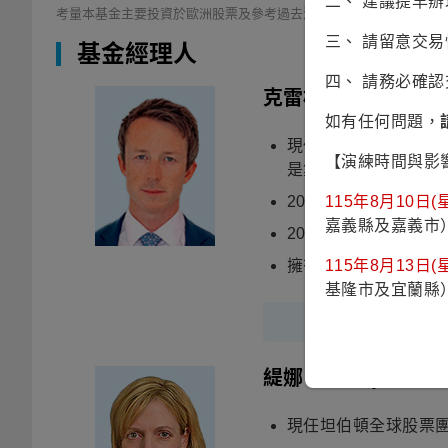
二、 建議提早
考量本基金主要投資於歐洲股票及參考過去淨值之波動性，其風險報酬
三、 請留意交
基金經理人
四、 請務必確
克雷格·卡麥隆
(Crai
如有任何問題，
現任富蘭克林坦伯頓全
【演練時間與影
是集團氣候變遷股票
2012年加入富蘭克
115年8月10日(星
嘉義縣及嘉義市
2009年進入金融服
擁有英國愛丁堡大學
115年8月13日(星
基隆市及宜蘭縣
緹娜．塞勒
(Tina Sa
現任坦伯頓全球股票