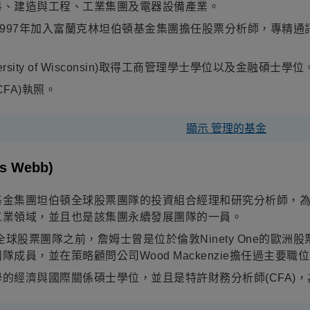
料、建造與工程、工業集團及電器設備產業。
1997年加入富蘭克林坦伯頓基金集團擔任股票分析師，專精
rsity of Wisconsin)取得工商管理學士學位以及金融碩士學位
FA)執照。
顯示 管理的基金
s Webb)
基金集團坦伯頓全球股票團隊的投資組合經理和研究分析師，
工業領域，並且也是該集團永續發展團隊的一員。
全球股票團隊之前，詹姆士曾是位於倫敦
Ninety One
的歐洲股
團隊成員，並在策略顧問公司
Wood Mackenzie
擔任過主要職位
學的經濟與國際關係碩士學位，並且是特許財務分析師
(CFA)
，