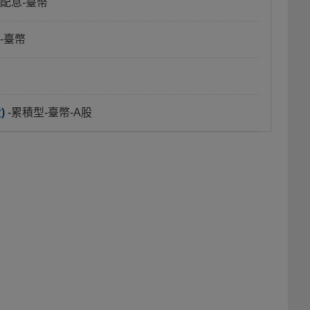
月配息-臺幣
-臺幣
)
-累積型-臺幣-A股