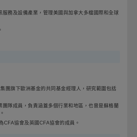
通訊服務及設備產業，管理美國與加拿大多檔國際和全球
。
為集團旗下歐洲基金的共同基金經理人，研究範圍包括
票團隊成員，負責涵蓋多個行業和地區，也曾是蘇格蘭
。
為
CFA
協會及英國
CFA
協會的成員。