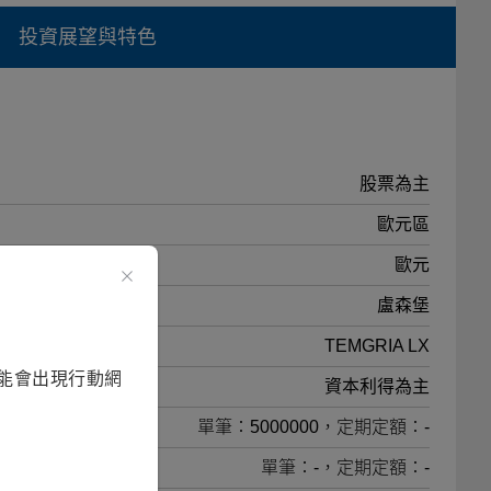
投資展望與特色
股票為主
歐元區
歐元
盧森堡
TEMGRIA LX
能會出現行動網
資本利得為主
單筆：5000000，定期定額：-
單筆：-，定期定額：-