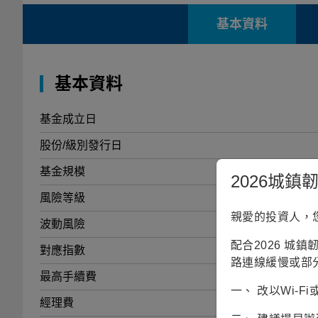
基本資料
基本資料
基金成立日
股份/級別發行日
基金規模
2026城
風險等級
親愛的投資人，
波動風險
配合2026 城
對應指數
路連線緩慢或部
最高手續費
一、 改以Wi-
經理費