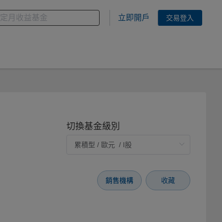
金
您想搜尋的基金關鍵字
立即開戶
交易登入
切換基金級別
銷售機構
收藏