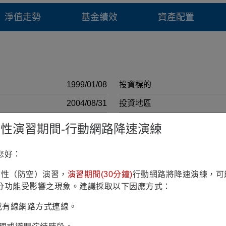
淨值走勢
基金績效
資產配置
1999/01/08
投資標的
2004/08/31
投資地區
4億1仟4佰萬歐元 (2026/07/31)
計價幣別
鎮韌性演習期間-行動網路降速演練
RR4(穩健型)
註冊國家
您好：
10.42% (理柏三年期原幣別)
彭博代號
鎮韌性（防空）演習，
演習期間(30分鐘)
行動網路將降速演練，可
MSCI Europe Index-NR
投資政策
分功能受影響之現象。建議採取以下因應方式：
最低申購 金額(原幣)
Fi或有線網路方式連線。
0.700%
最低申購 金額(台幣)