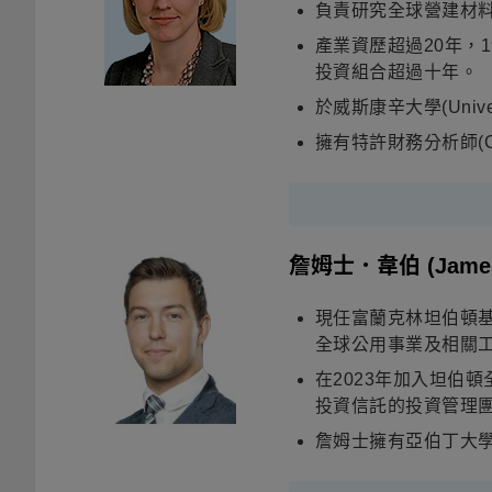
負責研究全球營建材
產業資歷超過20年，
投資組合超過十年。
於威斯康辛大學(Unive
擁有特許財務分析師(C
詹姆士．韋伯
(Jame
現任富蘭克林坦伯頓
全球公用事業及相關
在
2023
年加入坦伯頓
投資信託的投資管理
詹姆士擁有亞伯丁大