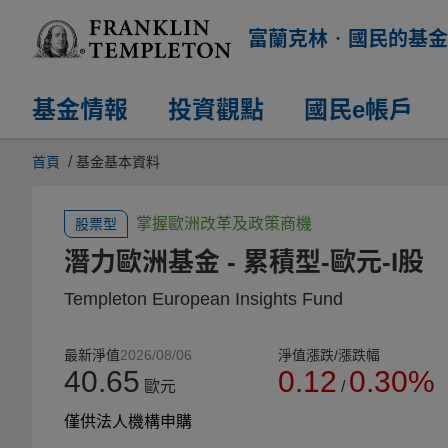
富蘭克林‧國民的基金
基金情報
投資觀點
國民e帳戶
/
首頁
基金基本資料
掌握歐洲改革及政策商機
股票型
潛力歐洲基金
- 累積型-歐元-I股
Templeton European Insights Fund
最新淨值
2026/08/06
淨值漲跌/漲跌幅
40.65
0.12
0.30%
歐元
/
僅供法人機構申購