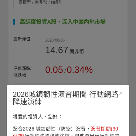
高純度投資A股，深入中國內地市場
最新淨值
2026/08/06
14.67
南非幣
0.05
0.34%
淨值漲跌/
/
漲跌幅
16.78
近1年
2026城鎮韌性演習期間-行動網路
最高淨值
降速演練
(2026/06/25)
親愛的投資人，您好：
13.74
近1年
平均淨值
配合2026 城鎮韌性（防空）演習，
演習期間(30