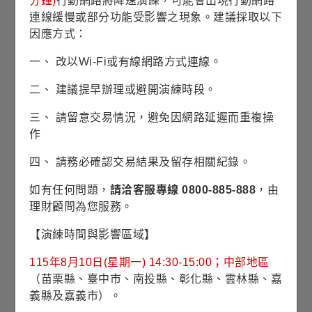
分鐘)
行動網路將降速演練，可能會出現行動網路
連線緩慢或部分功能受影響之現象。建議採取以下
收藏
因應方式：
申購請洽銷售機構
銷售機構查詢
一、 改以Wi-Fi或有線網路方式連線。
二、 建議提早辦理或避開演練時段。
基本資料
三、 請留意交易情況，避免因網路延遲而重複操
作
基金成立日
2014/07/02
四、 請務必確認交易結果及留存相關紀錄。
股份/級別發行日
2019/04/02
如有任何問題，
請洽客服專線 0800-885-888
，由
理財顧問為您服務。
基金規模
29億7佰萬臺幣 (2026/07/30)
【演練時間與影響區域】
風險等級
RR5(積極型)
115年8月10日(星期一) 14:30-15:00；中部地區
（苗栗縣、臺中市、南投縣、彰化縣、雲林縣、嘉
波動風險
16.08% (理柏三年期原幣別)
義縣及嘉義市）。