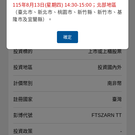
對應指數
-
115年8月13日(星期四) 14:30-15:00；北部地區
（臺北市、新北市、桃園市、新竹縣、新竹市、基
隆市及宜蘭縣）。
最高手續費
遞延銷售手續費率
經理費
2.00%
確定
投資標的
上市或上櫃股票
投資地區
投資國內外
計價幣別
南非幣
註冊國家
臺灣
彭博代號
FTSZARN TT
投資政策
-