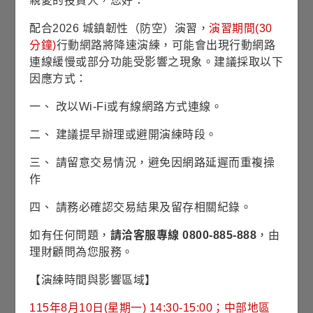
親愛的投資人，您好：
2026年
0.06
64%
36%
07月
配合2026 城鎮韌性（防空）演習，
演習期間(30
分鐘)
行動網路將降速演練，可能會出現行動網路
2026年
0.06
69%
31%
連線緩慢或部分功能受影響之現象。建議採取以下
06月
因應方式：
2026年
0.06
65%
35%
一、 改以Wi-Fi或有線網路方式連線。
05月
二、 建議提早辦理或避開演練時段。
2026年
0.06
62%
38%
04月
三、 請留意交易情況，避免因網路延遲而重複操
作
2026年
0.061
57%
43%
03月
四、 請務必確認交易結果及留存相關紀錄。
2026年
如有任何問題，
請洽客服專線 0800-885-888
，由
0.061
58%
42%
02月
理財顧問為您服務。
2026年
【演練時間與影響區域】
0.061
57%
43%
01月
115年8月10日(星期一) 14:30-15:00；中部地區