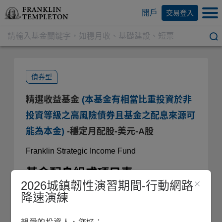
開戶
交易登入
債券型
精選收益基金
(本基金有相當比重投資於非
投資等級之高風險債券且基金之配息來源可
能為本金)
-穩定月配股-美元-A股
Franklin Strategic Income Fund
基金配息組成項目表
2026城鎮韌性演習期間-行動網路
降速演練
每單位
可分配淨利
本金÷
月份
配息
益÷配息
配息
基金配息組成項目表