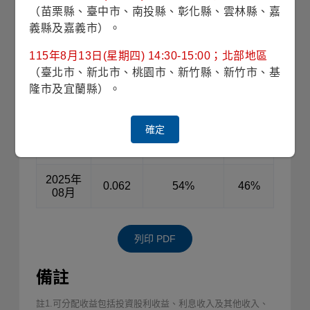
2025年
（苗栗縣、臺中市、南投縣、彰化縣、雲林縣、嘉
0.062
56%
44%
12月
義縣及嘉義市）。
2025年
0.062
54%
46%
115年8月13日(星期四) 14:30-15:00；北部地區
11月
（臺北市、新北市、桃園市、新竹縣、新竹市、基
隆市及宜蘭縣）。
2025年
0.062
57%
43%
10月
確定
2025年
0.062
51%
49%
09月
2025年
0.062
54%
46%
08月
列印 PDF
備註
註1.可分配收益包括投資股利收益、利息收入及其他收入、