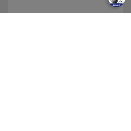
關於我們
隱私權保護政策
金融友善服務
防制洗錢及客戶審查常見問答集
網站導覽
聯絡我們
富蘭克林證券投資顧問(股)公司
114金管投顧新字第018號 | 富蘭克林證券投顧獨立經營管理