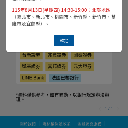
聯邦銀行
遠東銀行
永豐銀行
115年8月13日(星期四) 14:30-15:00；北部地區
（臺北市、新北市、桃園市、新竹縣、新竹市、基
玉山銀行
凱基銀行
安泰銀行
隆市及宜蘭縣）。
中租投顧
鉅亨投顧
基富通證券
確定
群益金鼎證券
永豐金證
統一證券
台新證券
兆豐證券
國泰證券
凱基證券
富邦證券
元大證券
LINE Bank
法國巴黎銀行
*資料僅供參考，如有異動，以銀行規定辦法辦
理。
1
/
1
關於我們
隱私權保護政策
金融友善服務