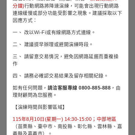
展開銷售機構
分鐘)
行動網路將降速演練，可能會出現行動網路
表示可承做單筆與定期定額
連線緩慢或部分功能受影響之現象。建議採取以下
因應方式：
表示僅可承做單筆
一、 改以Wi-Fi或有線網路方式連線。
(本銷售機構列表是依銀行代碼排序)
二、 建議提早辦理或避開演練時段。
富蘭克林證券投顧
富蘭克林華美投信
三、 請留意交易情況，避免因網路延遲而重複操
臺灣銀行
土地銀行
合作金庫
作
第一銀行
華南銀行
彰化銀行
四、 請務必確認交易結果及留存相關紀錄。
上海銀行
台北富邦
國泰世華
如有任何問題，
請洽客服專線 0800-885-888
，由
理財顧問為您服務。
高雄銀行
兆豐商銀
王道銀行
【演練時間與影響區域】
台灣企銀
台中商銀
京城商銀
115年8月10日(星期一) 14:30-15:00；中部地區
瑞興銀行
華泰銀行
新光銀行
（苗栗縣、臺中市、南投縣、彰化縣、雲林縣、嘉
陽信銀行
板信銀行
三信銀行
義縣及嘉義市）。