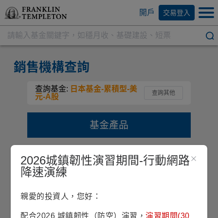
開戶
交易登入
銷售機構查詢
查詢基金:
日本基金-累積型-美
查詢其他
元-A股
基金產品
日本基金
2026城鎮韌性演習期間-行動網路
降速演練
類別
配息方式
計價幣別
股份級別
股票型
累積型
美元
A
親愛的投資人，您好：
配合2026 城鎮韌性（防空）演習，
演習期間(30