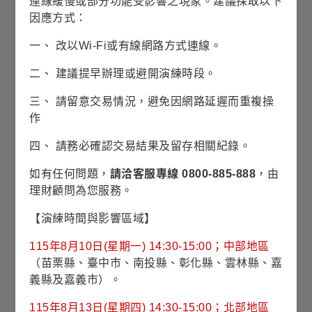
連線緩慢或部分功能受影響之現象。建議採取以下
展開銷售機構
因應方式：
表示可承做單筆與定期定額
一、 改以Wi-Fi或有線網路方式連線。
表示僅可承做單筆
二、 建議提早辦理或避開演練時段。
(本銷售機構列表是依銀行代碼排序)
三、 請留意交易情況，避免因網路延遲而重複操
富蘭克林證券投顧
富蘭克林華美投信
作
土地銀行
彰化銀行
高雄銀行
四、 請務必確認交易結果及留存相關紀錄。
王道銀行
新光銀行
聯邦銀行
如有任何問題，
請洽客服專線 0800-885-888
，由
理財顧問為您服務。
玉山銀行
中租投顧
鉅亨投顧
【演練時間與影響區域】
基富通證券
群益金鼎證券
統一證券
115年8月10日(星期一) 14:30-15:00；中部地區
台新證券
兆豐證券
國泰證券
（苗栗縣、臺中市、南投縣、彰化縣、雲林縣、嘉
凱基證券
富邦證券
元大證券
義縣及嘉義市）。
法國巴黎銀行
115年8月13日(星期四) 14:30-15:00；北部地區