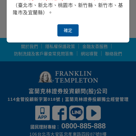
（臺北市、新北市、桃園市、新竹縣、新竹市、基
隆市及宜蘭縣）。
*資料僅供參考，如有異動，以銀行規定辦法辦
理。
確定
1
/
1
關於我們
隱私權保護政策
金融友善服務
防制洗錢及客戶審查常見問答集
網站導覽
聯絡我們
富蘭克林證券投資顧問(股)公司
114金管投顧新字第018號 | 富蘭克林證券投顧獨立經營管理
0800-885-888
國民理財專線：
106台北市大安區忠孝東路四段87號8樓