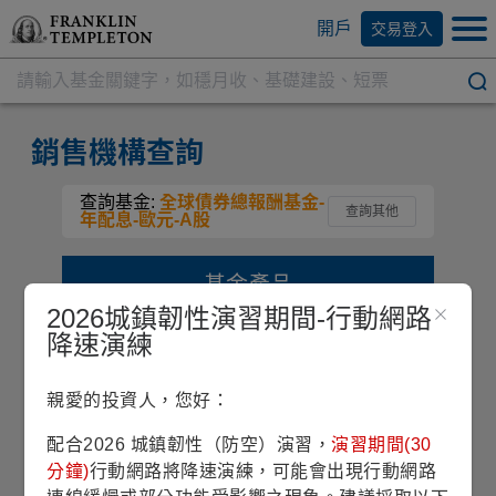
開戶
交易登入
銷售機構查詢
查詢基金:
全球債券總報酬基金-
查詢其他
年配息-歐元-A股
基金產品
2026城鎮韌性演習期間-行動網路
降速演練
全球債券總報酬基金
親愛的投資人，您好：
類別
配息方式
計價幣別
股份級別
債券型
年配息
歐元
A
配合2026 城鎮韌性（防空）演習，
演習期間(30
分鐘)
行動網路將降速演練，可能會出現行動網路