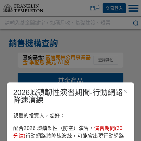
開戶
交易登入
銷售機構查詢
查詢基金:
富蘭克林公用事業基
查詢其他
金-季配息-美元-A1股
基金產品
2026城鎮韌性演習期間-行動網路
降速演練
富蘭克林公用事業基金
親愛的投資人，您好：
類別
配息方式
計價幣別
股份級別
股票型
季配息
美元
A1
配合2026 城鎮韌性（防空）演習，
演習期間(30
分鐘)
行動網路將降速演練，可能會出現行動網路