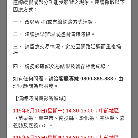
展開銷售機構
連線緩慢或部分功能受影響之現象。建議採取以下
因應方式：
表示可承做單筆與定期定額
一、 改以Wi-Fi或有線網路方式連線。
表示僅可承做單筆
二、 建議提早辦理或避開演練時段。
(本銷售機構列表是依銀行代碼排序)
三、 請留意交易情況，避免因網路延遲而重複操
富蘭克林證券投顧
臺灣銀行
作
土地銀行
合作金庫
第一銀行
四、 請務必確認交易結果及留存相關紀錄。
華南銀行
彰化銀行
上海銀行
如有任何問題，
請洽客服專線 0800-885-888
，由
理財顧問為您服務。
國泰世華
高雄銀行
兆豐商銀
【演練時間與影響區域】
台灣企銀
台中商銀
京城商銀
115年8月10日(星期一) 14:30-15:00；中部地區
華泰銀行
新光銀行
陽信銀行
（苗栗縣、臺中市、南投縣、彰化縣、雲林縣、嘉
三信銀行
聯邦銀行
遠東銀行
義縣及嘉義市）。
元大銀行
永豐銀行
玉山銀行
115年8月13日(星期四) 14:30-15:00；北部地區