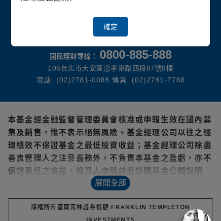
114金管投顧新字第018號 | 富蘭克林證券投顧獨立經營管理
確定
0800-885-888
國民理財專線：
106台北市大安區忠孝東路四段87號8樓
電話: (02)2781-0088 傳真: (02)2781-7788
本基金經金融監督管理委員會核准或申報生效在國內募
集及銷售，惟不表示絕無風險。基金經理公司以往之經
理績效不保證基金之最低投資收益；基金經理公司除盡
善良管理人之注意義務外，不負責本基金之盈虧，亦不
保證最低之收益，投資人申購前應詳閱基金公開說明
展開全部
書。
本文提及之經濟走勢預測，不必然代表基金之績效，本
版權所有富蘭克林證券投顧 FRANKLIN TEMPLETON
基金投資風險請詳閱基金公開說明書。
INVESTMENTS