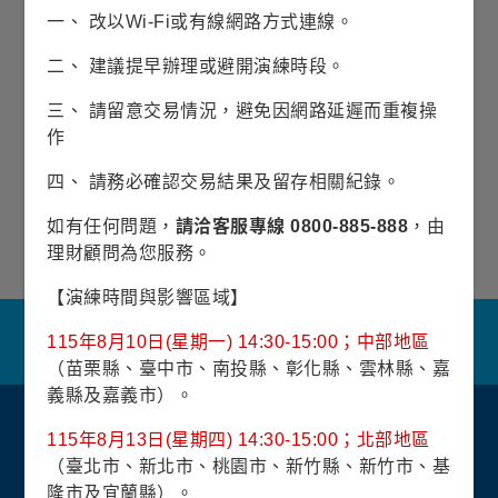
展開銷售機構
一、 改以Wi-Fi或有線網路方式連線。
表示可承做單筆與定期定額
二、 建議提早辦理或避開演練時段。
表示僅可承做單筆
三、 請留意交易情況，避免因網路延遲而重複操
(本銷售機構列表是依銀行代碼排序)
作
查無資料
四、 請務必確認交易結果及留存相關紀錄。
*資料僅供參考，如有異動，以銀行規定辦法辦
如有任何問題，
請洽客服專線 0800-885-888
，由
理。
理財顧問為您服務。
1
/
1
【演練時間與影響區域】
關於我們
隱私權保護政策
金融友善服務
115年8月10日(星期一) 14:30-15:00；中部地區
防制洗錢及客戶審查常見問答集
網站導覽
聯絡我們
（苗栗縣、臺中市、南投縣、彰化縣、雲林縣、嘉
義縣及嘉義市）。
115年8月13日(星期四) 14:30-15:00；北部地區
（臺北市、新北市、桃園市、新竹縣、新竹市、基
隆市及宜蘭縣）。
富蘭克林證券投資顧問(股)公司