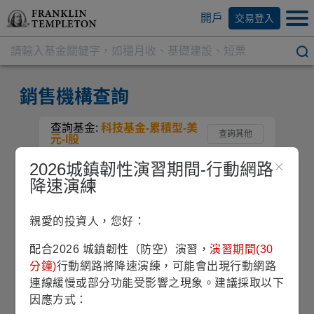
開戶
交易登入
銷售機構查詢
查詢基金:
科技基金-累積型-美
查詢其他
元-I股
2026城鎮韌性演習期間-行動網路
基金產品
降速演練
親愛的投資人，您好：
科技基金
配合2026 城鎮韌性（防空）演習，
演習期間(30
類別
配息方式
計價幣別
股份級別
分鐘)
行動網路將降速演練，可能會出現行動網路
股票型
累積型
美元
I
連線緩慢或部分功能受影響之現象。建議採取以下
因應方式：