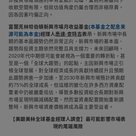
非投資等級債違約率有望處於低檔，當前利差雖向下
收斂空間有限，但就估值角度仍屬合理而非極昂貴，
因各因素均偏正向。
富蘭克林坦伯頓新興市場月收益基金
(本基金之配息來
源可能為本金)
經理人
悉達·查特吉
表示
，新興市場中長
期的基本面趨勢仍然非常正向，新興市場的基本面、
趨勢與投資主題依然完整且具支撐力，未來回顧時，
2020年代中期很可能會被視為一個重要的轉折點，甚
至是一個「全球大趨勢」的起點，主因新興市場正引
領全球發展，對全球經濟成長的貢獻持續提升且預期
此趨勢將進一步加速，至2030年新興市場預計將貢獻
約75%的全球成長，但這樣的變化在許多西方資產配
置者中仍被嚴重低估，導致多數投資組合長期對新興
市場呈現明顯減碼配置，然而當資產配置開始重新調
整時，新興市場資產價格將成為最主要受益者。
【美銀美林全球基金經理人調查】最可能影響市場表
現的尾端風險