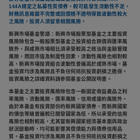
144A規定之私募性質債券，較可能發生流動性不足，
財務訊息揭露不完整或因價格不透明導致波動性較大
之風險，投資人須留意相關風險。
新興市場基金警語：新興市場股票型基金之主要投資
風險除包含一般股票型基金之投資組合跌價與匯率風
險外，與成熟市場相比須承受較高之政治與金融管理
風險，而因市值及制度性因素，流動性風險也相對較
高，新興市場投資組合波動性普遍高於成熟市場。基
金投資均涉及風險且不負任何抵抗投資虧損之擔保。
投資風險之詳細資料請參閱基金公開說明書。
本基金之主要投資風險除包含一般固定收益產品之利
率風險、流動風險、匯率風險、信用或違約風險外，
由於本基金有投資部份的新興國家債券，而新興國家
的債信等級普遍較已開發國家為低，所以承受的信用
風險也相對較高，尤其當新興國家經濟基本面與政治
狀況變動時，均可能影響其償債能力與債券信用品
質。基金投資均涉及風險且不負任何抵抗投資虧損之