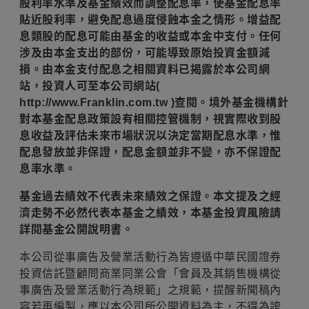
股利率水準及基金績效而調整配息率，使基金配息率
貼近股利率，避免配息過度侵蝕本金之情形。增益配
息類股的配息可能由基金的收益或本金中支付。任何
涉及由本金支出的部份，可能導致原始投資金額減
損。由本金支付配息之相關資料已揭露於本公司網
站，投資人可至本公司網站(
http://www.Franklin.com.tw )查閱。境外基金機構針
對本基金配息政策設有相關控管機制，視實際收到股
息收益及評估未來市場狀況以決定當期配息水準，惟
配息發放並非保證，配息金額並非不變，亦不保證配
息率水準。
基金過去績效不代表未來績效之保證。本文提及之經
濟走勢不必然代表本基金之績效，本基金投資風險請
詳閱基金公開說明書。
本公司從事廣告及營業活動行為皆遵循中華民國證券
投資信託暨顧問商業同業公會「會員及其銷售機構從
事廣告及營業活動行為規範」之規範，提醒新聞稿內
容若再編製，應以本公司所公開資料為主，不得為誇