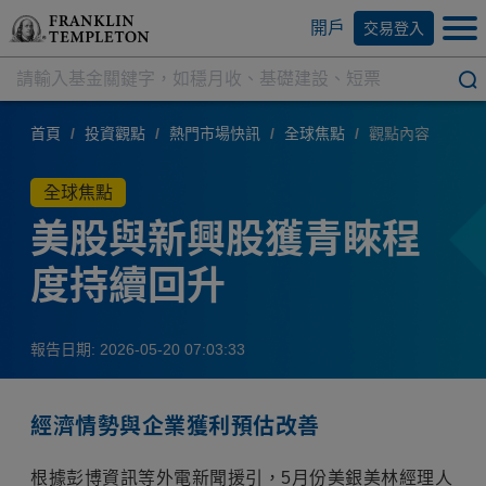
開戶
交易登入
首頁
/
投資觀點
/
熱門市場快訊
/
全球焦點
/
觀點內容
全球焦點
美股與新興股獲青睞程
度持續回升
報告日期: 2026-05-20 07:03:33
經濟情勢與企業獲利預估改善
根據彭博資訊等外電新聞援引，5月份美銀美林經理人