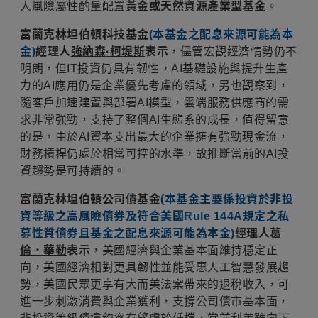
人風險屬性酌量配置
黃金或天然資源產業型基金
。
富蘭克林坦伯頓科技基金
(本基金之配息來源可能為本
金)
經理人
強納森·柯堤斯
表示
，儘管宏觀經濟情勢仍不
明朗，但IT投資仍具有韌性，AI基礎設施與提升生產
力的AI應用仍是企業優先考慮的領域，另也觀察到，
隨客戶加速建置與部署AI模型，雲端服務供應商的需
求非常強勁，支持了整個AI生態系的成長，值得留意
的是，由於AI資本支出最大的企業擁有強勁現金流，
財務槓桿仍處於相當可控的水準，故推斷當前的AI投
資趨勢是可持續的。
富蘭克林坦伯頓公司債基金
(本基金主要係投資於非投
資等級之高風險債券及符合美國Rule 144A規定之私
募性質債券且基金之配息來源可能為本金)
經理人
葛
倫．華勒
表示
，美國經濟與企業基本面維持穩定正
向，美國經濟相對更具韌性並能受惠人工智慧發展趨
勢，美國民眾更享有大而美法案帶來的退稅收入，可
進一步刺激消費與企業獲利，支撐公司債市基本面，