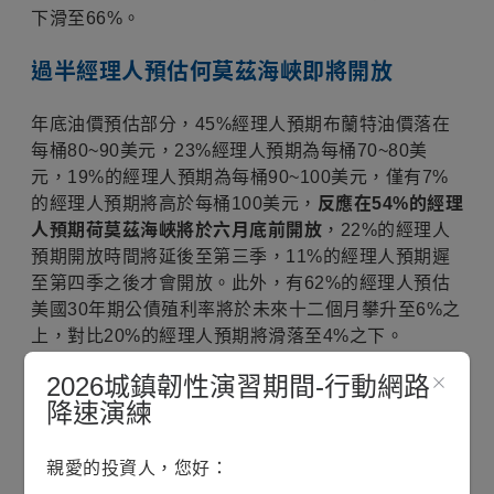
下滑至66%。
過半經理人預估何莫茲海峽即將開放
年底油價預估部分，45%經理人預期布蘭特油價落在
每桶80~90美元，23%經理人預期為每桶70~80美
元，19%的經理人預期為每桶90~100美元，僅有7%
的經理人預期將高於每桶100美元，
反應在54%的經理
人預期荷莫茲海峽將於六月底前開放
，22%的經理人
預期開放時間將延後至第三季，11%的經理人預期遲
至第四季之後才會開放。此外，有62%的經理人預估
美國30年期公債殖利率將於未來十二個月攀升至6%之
上，對比20%的經理人預期將滑落至4%之下。
尾端風險部分，「第二波通膨」以40%的比例竄升至
2026城鎮韌性演習期間-行動網路
最可能的尾端風險，地緣政治衝突與債券殖利率無序
降速演練
攀升以20%與18%的比例分列二、三名。不過，即便
經理人擔憂通膨壓力，但僅16%的經理人預期聯準會
親愛的投資人，您好：
將於未來十二個月採取升息動作，而預期降息一碼與