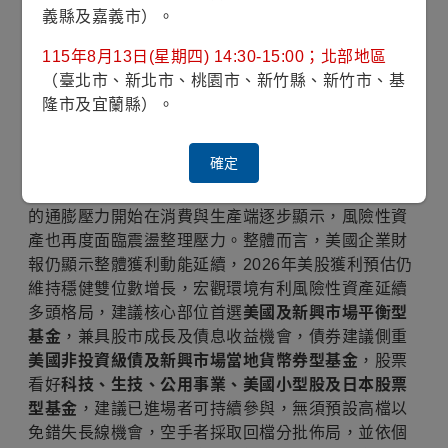
人進行調查。
義縣及嘉義市）。
.
115年8月13日(星期四) 14:30-15:00；北部地區
（臺北市、新北市、桃園市、新竹縣、新竹市、基
美國企業獲利動能延續，有利多頭格局
隆市及宜蘭縣）。
富蘭克林證券投顧表示
，全球金融市場評價水準來到
確定
高位勢必引發更嚴格基本面檢視，加上已進入第三個
月的美伊戰事仍未見明確終止跡象，隨國際油價帶來
的通膨壓力開始在消費與生產端逐步顯示，風險性資
產也再度面臨震盪整理壓力。整體而言，美國企業財
報仍顯示整體獲利動能延續，2026年美股獲利預估仍
維持穩健雙位數增長，宏觀環境有利風險性資產延續
多頭格局，建議核心部位首選
美國及新興市場平衡型
基金
，兼具股市成長及債息收益機會，債券建議側重
美國非投資級債及新興市場當地貨幣券型基金
，股票
看好
科技、生技、公用事業、美國小型股及日本股票
型基金
，建議已進場者可持續參與，無須預設高檔以
免錯失長線機會，空手者採取回檔分批佈局，並依個