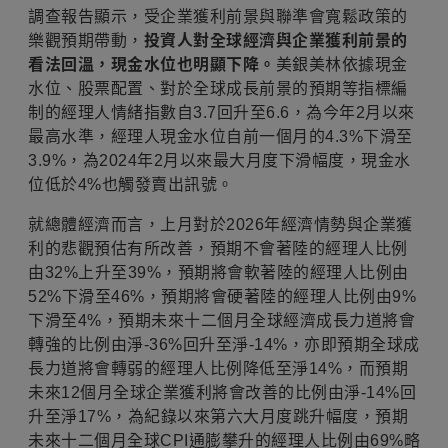
調查報告顯示，受企業獲利前景與聯準會寬鬆政策的
樂觀預期帶動，
投資人對全球經濟與企業獲利前景的
看法回溫，現金水位也明顯下降。
美銀美林依據現金
水位、股票配置、對於全球成長前景的預期等指標編
制的經理人情緒指數自3.7回升至6.6，為今年2月以來
最高水準，經理人現金水位自前一個月的4.3%下滑至
3.9%，為2024年2月以來最大月度下滑幅度，現金水
位低於4%也觸發賣出訊號。
就總體經濟而言，上月對於2026年經濟情勢與企業獲
利的悲觀預估有所改善，預期不會著陸的經理人比例
由32%上升至39%，預期將會軟著陸的經理人比例由
52%下滑至46%，預期將會硬著陸的經理人比例由9%
下滑至4%，預期未來十二個月全球經濟成長力道將會
轉強的比例由淨-36%回升至淨-14%，亦即預期全球成
長力道將會轉弱的經理人比例降低至淨14%，而預期
未來12個月全球企業獲利將會改善的比例由淨-14%回
升至淨17%，為紀錄以來第六大月度跳升幅度，預期
未來十二個月全球CPI通膨攀升的經理人比例由69%略