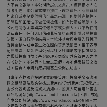
大不實之報導。本公司所提供之資訊，僅供接收人之
參考用途。本公司當盡力提供正確之資訊，所載資料
均來自或本諸我們相信可靠之來源，但對其完整性、
即時性和正確性不做任何擔保，如有錯漏或疏忽，本
公司或關係企業與其任何董事或受僱人，並不負任何
法律責任。任何人因信賴此等資料而做出或改變投資
決策，須自行承擔結果。本境外基金經金融監督管理
委員會核准或申報生效在國內募集及銷售，惟不表示
絕無風險。基金經理公司以往之經理績效不保證基金
之最低投資收益；基金經理公司除盡善良管理人之注
意義務外，不負責本基金之盈虧，亦不保證最低之收
益，投資人申購前應詳閱基金公開說明書。
【富蘭克林證券投顧獨立經營管理】投資基金所應承
擔之相關風險及應負擔之費用(含分銷費用)已揭露於基
金公開說明書及投資人須知中，投資人可至境外基金
資訊觀測站(http://www.fundclear.com.tw)下載，或逕
向本公司網站(http://www.Franklin.com.tw)查閱。本
文提及之經濟走勢預測不必然代表本基金之績效，本