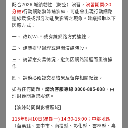
配合2026 城鎮韌性（防空）演習，
演習期間(30
按兵不動的比例皆為29%。在擁擠交易方面，「做多
分鐘)
行動網路將降速演練，可能會出現行動網路
全球半導體」以73%的比例高居最擁擠交易第一名寶
連線緩慢或部分功能受影響之現象。建議採取以下
座，做多科技七雄與做多石油分列二、三名。此外，
因應方式：
最可能引發信用危機事件的風險來源為美國影子銀行
(私募信貸)，但認同比例下滑至42%，AI超大規模雲端
一、 改以Wi-Fi或有線網路方式連線。
供應商的資本支出與美國消費者信貸分列二、三名。
二、 建議提早辦理或避開演練時段。
在資產配置方面，對於股票的配置由前一個月的淨
13%加碼大幅回升至淨50%加碼，對於債券的配置比
三、 請留意交易情況，避免因網路延遲而重複操
重則由上個月的淨33%減碼下滑至淨44%減碼。各區
作
域股市的青睞程度變化歧異，對新興股市的配置由淨
四、 請務必確認交易結果及留存相關紀錄。
41%加碼回升至淨48%加碼、美股配置由淨10%減碼
回升至淨20%加碼，反觀對歐股配置由淨4%加碼下降
如有任何問題，
請洽客服專線 0800-885-888
，由
至淨4%減碼、對日股的配置由淨11%減碼下滑至淨
理財顧問為您服務。
13%減碼，另外，對科技類股的配置由淨14%加碼回
升至淨33%加碼。
【演練時間與影響區域】
資料依據彭博資訊，5月份美銀美林經理人調查於
115年8月10日(星期一) 14:30-15:00；中部地區
5/8~5/14進行，對管理4,610億美元資產的170位經理
（苗栗縣、臺中市、南投縣、彰化縣、雲林縣、嘉