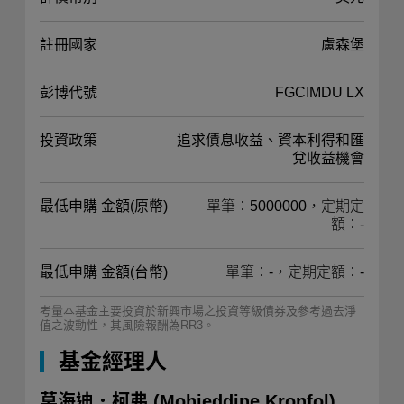
註冊國家
盧森堡
彭博代號
FGCIMDU LX
投資政策
追求債息收益、資本利得和匯
兌收益機會
最低申購 金額(原幣)
單筆：5000000，定期定
額：-
最低申購 金額(台幣)
單筆：-，定期定額：-
考量本基金主要投資於新興市場之投資等級債券及參考過去淨
值之波動性，其風險報酬為RR3。
基金經理人
莫海迪．柯弗
(Mohieddine Kronfol)