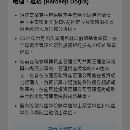
哈迪．道格
(Hardeep Dogra)
現任
富蘭克林坦伯頓基金集團全球伊斯蘭債
券、中東和北非
(MENA)
固定收益策略的投資
組合經理人及研究分析師
。
2024
年六月加入富蘭克林坦伯頓基金集團，在
全球資產管理公司及投資銀行擁有
20
年的豐富
經驗
。
先前在倫敦聯博資產管理公司共同管理全球新
興市場債券策略，管理資產規模約
250
億美
元，也曾在法國巴黎資產管理公司擔任投資組
合經理人，負責新興市場強勢貨幣債券超額報
酬策略，在施羅德投資管理公司管理絕對報酬
基金和主動管理型指數貨幣基金。
擁有倫敦帝國學院數學理學士榮譽學位和帝國
學院商學院金融碩士學位
。
顯示 管理的基金