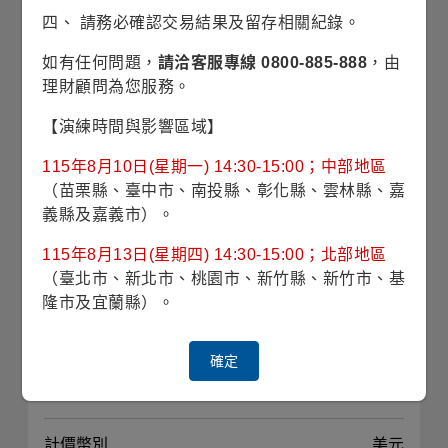
四、 請務必確認交易結果及留存相關紀錄。
風險等級
RR3(穩健型)
如有任何問題，
請洽客服專線 0800-885-888
，由
理財顧問為您服務。
波動風險
8.06% (理柏三年期原幣別)
【演練時間與影響區域】
對應指數
FTSE MENA Broad Bond GCC
Issuers Index
115年8月10日(星期一) 14:30-15:00；中部地區
（苗栗縣、臺中市、南投縣、彰化縣、雲林縣、嘉
最高手續費
義縣及嘉義市）。
115年8月13日(星期四) 14:30-15:00；北部地區
經理費
0.550%
（臺北市、新北市、桃園市、新竹縣、新竹市、基
隆市及宜蘭縣）。
投資標的
政府債或企業債券為主
確定
投資地區
波斯灣沿岸合作理事成員國為
主
計價幣別
美元