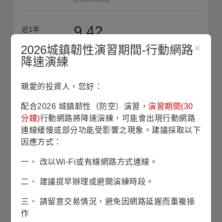
9.42
近1年
平均淨值
2026城鎮韌性演習期間-行動網路
降速演練
收藏
親愛的投資人，您好：
僅供法人機構申購
銷售機構查詢
配合2026 城鎮韌性（防空）演習，
演習期間(30
分鐘)
行動網路將降速演練，可能會出現行動網路
基本資料
連線緩慢或部分功能受影響之現象。建議採取以下
因應方式：
基金成立日
2013/08/30
一、 改以Wi-Fi或有線網路方式連線。
股份/級別發行日
2019/11/22
二、 建議提早辦理或避開演練時段。
三、 請留意交易情況，避免因網路延遲而重複操
基金規模
2億3仟4佰萬美元
(2026/07/31)
作