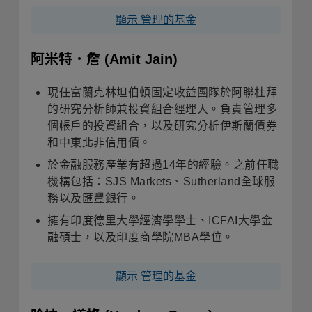
顯示 管理的基金
阿米特．詹
(Amit Jain)
現任富蘭克林
坦伯頓
固定收益
團隊
於阿聯
杜拜
的研究分析師兼投資組合經理
人
。負責管理多
個帳戶的投資組合，
以及研究分析伊斯蘭債券
和
中東北非信用
債
。
於
金融服務
產
業有超過
14
年的經驗。
之前任職
機構包括
：
SJS Markets
、
Sutherland
全球服
務
以及
匯豐銀行。
擁有印度
德里大學經濟
學
學士、
ICFAI
大學金
融碩士，以及印度商學院
MBA
學位。
顯示 管理的基金