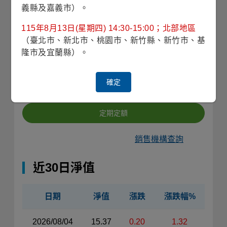
義縣及嘉義市）。
13.69
近1年
平均淨值
115年8月13日(星期四) 14:30-15:00；北部地區
（臺北市、新北市、桃園市、新竹縣、新竹市、基
隆市及宜蘭縣）。
收藏
確定
單筆申購
定期定額
銷售機構查詢
近30日淨值
日期
淨值
漲跌
漲跌幅%
近30日淨值資料表（左側）
2026/08/04
15.37
0.20
1.32