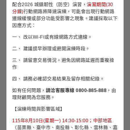
配合2026 城鎮韌性（防空）演習，
演習期間(30
分鐘)
行動網路將降速演練，可能會出現行動網路
2020
2025
連線緩慢或部分功能受影響之現象。建議採取以下
因應方式：
資料來源：理柏，基金過去績效不代表未來績效之表現。
◆
表示為配息日
一、 改以Wi-Fi或有線網路方式連線。
類年金設計，依退休日期簡單投資
二、 建議提早辦理或避開演練時段。
三、 請留意交易情況，避免因網路延遲而重複操
最新淨值
2026/08/04
作
15.37
臺幣
四、 請務必確認交易結果及留存相關紀錄。
0.20
1.32%
淨值漲跌/
如有任何問題，
請洽客服專線 0800-885-888
，由
/
漲跌幅
理財顧問為您服務。
【演練時間與影響區域】
15.70
近1年
最高淨值
115年8月10日(星期一) 14:30-15:00；中部地區
(2026/06/22)
（苗栗縣、臺中市、南投縣、彰化縣、雲林縣、嘉