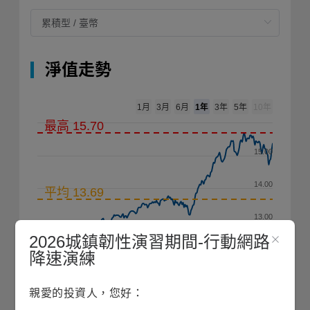
淨值走勢
1年
1月
3月
6月
3年
5年
10年
最高 15.70
15.00
14.00
平均 13.69
13.00
2026城鎮韌性演習期間-行動網路
12.00
降速演練
11.00
親愛的投資人，您好：
2025/10
2026/01
2026/04
2026/07