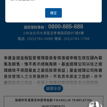
114金管投顧新字第018號 | 富蘭克林證券投顧獨立經營管理
確定
0800-885-888
國民理財專線：
106台北市大安區忠孝東路四段87號8樓
電話: (02)2781-0088 傳真: (02)2781-7788
本基金經金融監督管理委員會核准或申報生效在國內募
集及銷售，惟不表示絕無風險。基金經理公司以往之經
理績效不保證基金之最低投資收益；基金經理公司除盡
善良管理人之注意義務外，不負責本基金之盈虧，亦不
保證最低之收益，投資人申購前應詳閱基金公開說明
展開全部
書。
本文提及之經濟走勢預測，不必然代表基金之績效，本
版權所有富蘭克林證券投顧 FRANKLIN TEMPLETON
基金投資風險請詳閱基金公開說明書。
INVESTMENTS