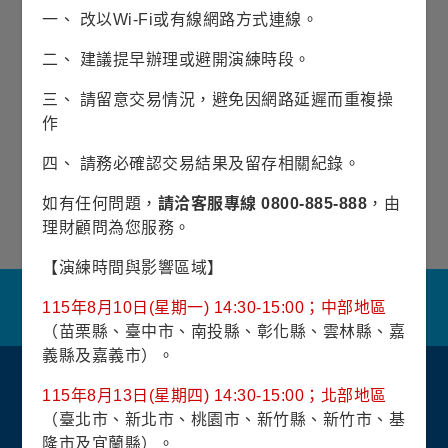
展開銷售機構
一、 改以Wi-Fi或有線網路方式連線。
表示可承做單筆與定期定額
二、 建議提早辦理或避開演練時段。
表示僅可承做單筆
三、 請留意交易情況，避免因網路延遲而重複操
(本銷售機構列表是依銀行代碼排序)
作
查無資料
四、 請務必確認交易結果及留存相關紀錄。
*資料僅供參考，如有異動，以銀行規定辦法辦
如有任何問題，
請洽客服專線 0800-885-888
，由
理。
理財顧問為您服務。
1
/
1
【演練時間與影響區域】
關於我們
隱私權保護政策
金融友善服務
115年8月10日(星期一) 14:30-15:00；中部地區
防制洗錢及客戶審查常見問答集
網站導覽
聯絡我們
（苗栗縣、臺中市、南投縣、彰化縣、雲林縣、嘉
義縣及嘉義市）。
115年8月13日(星期四) 14:30-15:00；北部地區
（臺北市、新北市、桃園市、新竹縣、新竹市、基
隆市及宜蘭縣）。
富蘭克林證券投資顧問(股)公司