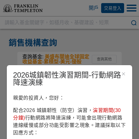
開戶
交易登入
銷售機構查詢
查詢基金:
美盛布蘭迪全球固定
查詢其他
收益基金-累積型-美元-優股
2026城鎮韌性演習期間-行動網路
基金產品
降速演練
親愛的投資人，您好：
美盛布蘭迪全球固定收益基金
配合2026 城鎮韌性（防空）演習，
演習期間(30
類別
配息方式
計價幣別
股份級別
分鐘)
行動網路將降速演練，可能會出現行動網路
債券型
累積型
美元
優
連線緩慢或部分功能受影響之現象。建議採取以下
因應方式：