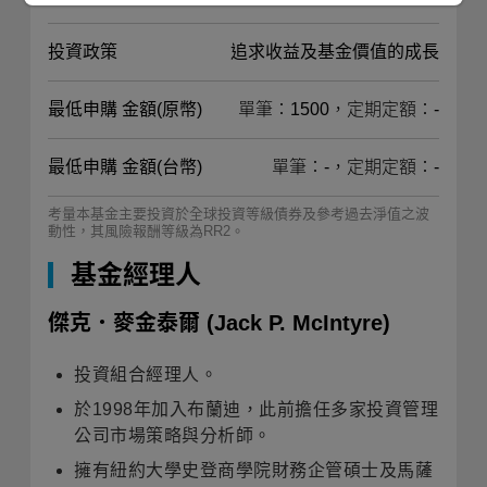
投資政策
追求收益及基金價值的成長
最低申購 金額(原幣)
單筆：1500，定期定額：-
最低申購 金額(台幣)
單筆：-，定期定額：-
考量本基金主要投資於全球投資等級債券及參考過去淨值之波
動性，其風險報酬等級為RR2。
基金經理人
傑克．麥金泰爾
(Jack P. McIntyre)
投資組合經理人。
於1998年加入布蘭迪，此前擔任多家投資管理
公司市場策略與分析師。
擁有紐約大學史登商學院財務企管碩士及馬薩