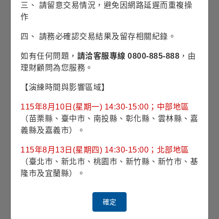
三、 請留意交易情況，避免因網路延遲而重複操
對應指數
FTSE World Government Bond
Index (USD Hedged)
作
四、 請務必確認交易結果及留存相關紀錄。
最高手續費
如有任何問題，
請洽客服專線 0800-885-888
，由
經理費
0.350%
理財顧問為您服務。
【演練時間與影響區域】
投資標的
全球投資等級政府債、政府機
構債或跨國家組織所發行或擔
115年8月10日(星期一) 14:30-15:00；中部地區
保的債券為主
（苗栗縣、臺中市、南投縣、彰化縣、雲林縣、嘉
義縣及嘉義市）。
投資地區
全球
115年8月13日(星期四) 14:30-15:00；北部地區
（臺北市、新北市、桃園市、新竹縣、新竹市、基
計價幣別
美元
隆市及宜蘭縣）。
註冊國家
愛爾蘭
確定
彭博代號
LMBAPAU ID