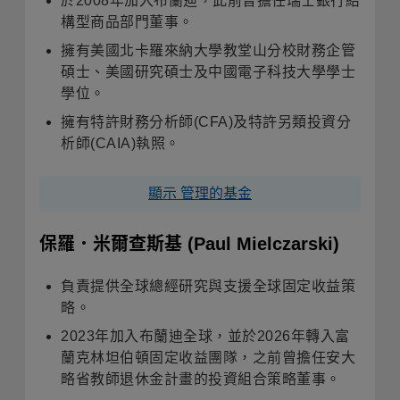
於2008年加入布蘭迪，此前曾擔任瑞士銀行結
構型商品部門董事。
擁有美國北卡羅來納大學教堂山分校財務企管
碩士、美國研究碩士及中國電子科技大學學士
學位。
擁有特許財務分析師(CFA)及特許另類投資分
析師(CAIA)執照。
顯示 管理的基金
保羅．米爾查斯基
(Paul Mielczarski)
負責提供全球總經研究與支援全球固定收益策
略。
2023年加入布蘭迪全球，並於2026年轉入富
蘭克林坦伯頓固定收益團隊，之前曾擔任安大
略省教師退休金計畫的投資組合策略董事。