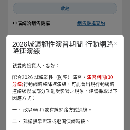
收藏
申購請洽銷售機構
銷售機構查詢
基本資料
2026城鎮韌性演習期間-行動網路
降速演練
基金成立日
2003/10/01
親愛的投資人，您好：
股份/級別發行日
2011/03/24
配合2026 城鎮韌性（防空）演習，
演習期間(30
分鐘)
行動網路將降速演練，可能會出現行動網路
基金規模
4仟2佰萬美元 (2026/07/30)
連線緩慢或部分功能受影響之現象。建議採取以下
因應方式：
風險等級
RR2(保守型)
一、 改以Wi-Fi或有線網路方式連線。
波動風險
8.82% (理柏三年期原幣別)
二、 建議提早辦理或避開演練時段。