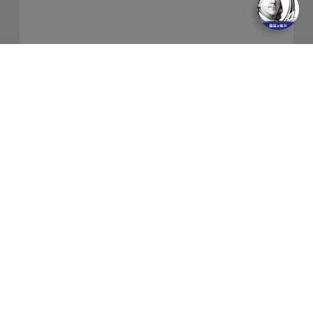
關於我們
隱私權保護政策
金融友善服務
防制洗錢及客戶審查常見問答集
網站導覽
聯絡我們