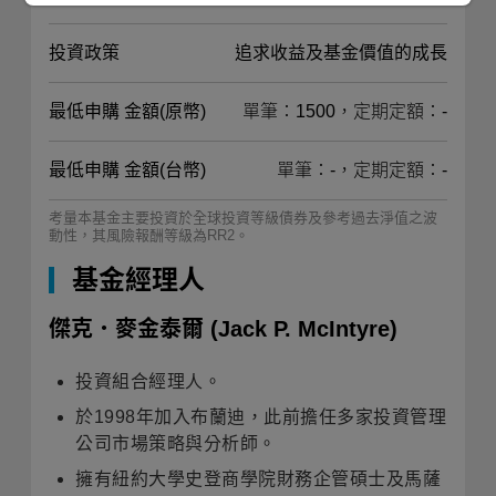
投資政策
追求收益及基金價值的成長
最低申購 金額(原幣)
單筆：1500，定期定額：-
最低申購 金額(台幣)
單筆：-，定期定額：-
考量本基金主要投資於全球投資等級債券及參考過去淨值之波
動性，其風險報酬等級為RR2。
基金經理人
傑克．麥金泰爾
(Jack P. McIntyre)
投資組合經理人。
於1998年加入布蘭迪，此前擔任多家投資管理
公司市場策略與分析師。
擁有紐約大學史登商學院財務企管碩士及馬薩