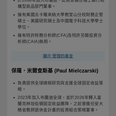
於2008年加入布蘭迪，此前曾擔任瑞士銀行結
構型商品部門董事。
擁有美國北卡羅來納大學教堂山分校財務企管
碩士、美國研究碩士及中國電子科技大學學士
學位。
擁有特許財務分析師(CFA)及特許另類投資分
析師(CAIA)執照。
顯示 管理的基金
保羅．米爾查斯基
(Paul Mielczarski)
負責提供全球總經研究與支援全球固定收益策
略。
2023年加入布蘭迪全球，並於2026年轉入富
蘭克林坦伯頓固定收益團隊，之前曾擔任安大
略省教師退休金計畫的投資組合策略董事。