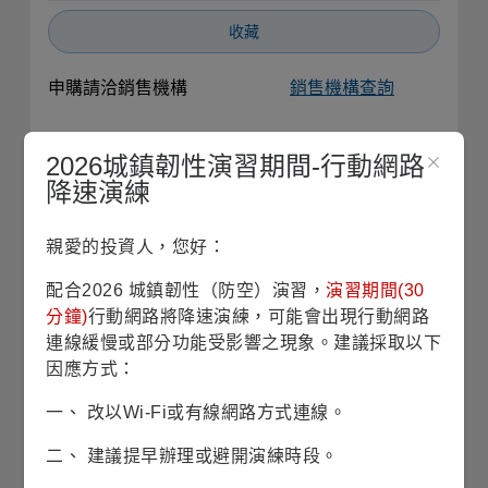
收藏
申購請洽銷售機構
銷售機構查詢
基本資料
2026城鎮韌性演習期間-行動網路
降速演練
基金成立日
2003/10/01
親愛的投資人，您好：
股份/級別發行日
2011/03/24
配合2026 城鎮韌性（防空）演習，
演習期間(30
分鐘)
行動網路將降速演練，可能會出現行動網路
基金規模
4仟2佰萬美元 (2026/07/30)
連線緩慢或部分功能受影響之現象。建議採取以下
因應方式：
風險等級
RR2(保守型)
一、 改以Wi-Fi或有線網路方式連線。
波動風險
8.82% (理柏三年期原幣別)
二、 建議提早辦理或避開演練時段。