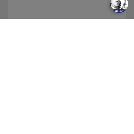
關於我們
隱私權保護政策
金融友善服務
防制洗錢及客戶審查常見問答集
網站導覽
聯絡我們