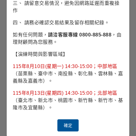
三、 請留意交易情況，避免因網路延遲而重複操
對應指數
FTSE World Government Bond
Index (USD Hedged)
作
四、 請務必確認交易結果及留存相關紀錄。
最高手續費
如有任何問題，
請洽客服專線 0800-885-888
，由
經理費
0.350%
理財顧問為您服務。
【演練時間與影響區域】
投資標的
全球投資等級政府債、政府機
構債或跨國家組織所發行或擔
115年8月10日(星期一) 14:30-15:00；中部地區
保的債券為主
（苗栗縣、臺中市、南投縣、彰化縣、雲林縣、嘉
義縣及嘉義市）。
投資地區
全球
115年8月13日(星期四) 14:30-15:00；北部地區
（臺北市、新北市、桃園市、新竹縣、新竹市、基
計價幣別
美元
隆市及宜蘭縣）。
註冊國家
愛爾蘭
確定
彭博代號
LMBAPAU ID