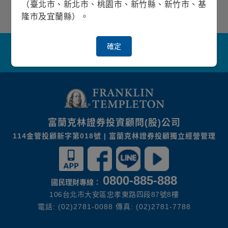
（臺北市、新北市、桃園市、新竹縣、新竹市、基
隆市及宜蘭縣）。
確定
關於我們
隱私權保護政策
金融友善服務
防制洗錢及客戶審查常見問答集
網站導覽
聯絡我們
富蘭克林證券投資顧問(股)公司
114金管投顧新字第018號 | 富蘭克林證券投顧獨立經營管理
0800-885-888
國民理財專線：
106台北市大安區忠孝東路四段87號8樓
電話: (02)2781-0088 傳真: (02)2781-7788