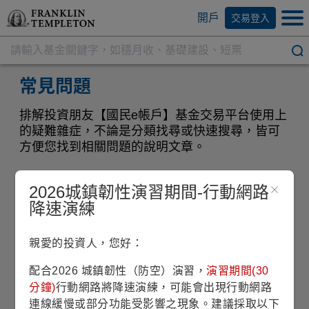
開戶
交易登入
常見問題
排解投資朋友【國民e帳戶】基金交易平台使用上
的疑難雜症，不論是分類找尋或快速搜尋，皆可
方便您找到相關問題的說明文章。
2026城鎮韌性演習期間-行動網路
降速演練
配息(收益分配)
親愛的投資人，您好：
配合2026 城鎮韌性（防空）演習，
演習期間(30
請問「配息型基金」和「累積型基
分鐘)
行動網路將降速演練，可能會出現行動網路
1.
連線緩慢或部分功能受影響之現象。建議採取以下
金(ACC)」有何不同？