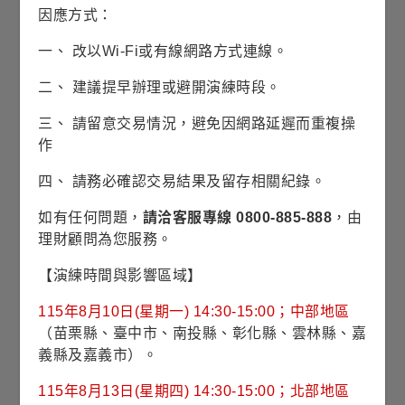
因應方式：
請問配息方式「配現金」和「轉入
2.
一、 改以Wi-Fi或有線網路方式連線。
再投資」怎麼選？何時入帳？
二、 建議提早辦理或避開演練時段。
3.
請問配息「基準日」是什麼意思？
三、 請留意交易情況，避免因網路延遲而重複操
作
四、 請務必確認交易結果及留存相關紀錄。
聯絡我們
如有任何問題，
請洽客服專線 0800-885-888
，由
理財顧問為您服務。
【演練時間與影響區域】
115年8月10日(星期一) 14:30-15:00；中部地區
（苗栗縣、臺中市、南投縣、彰化縣、雲林縣、嘉
義縣及嘉義市）。
智能客服
115年8月13日(星期四) 14:30-15:00；北部地區
立即對談