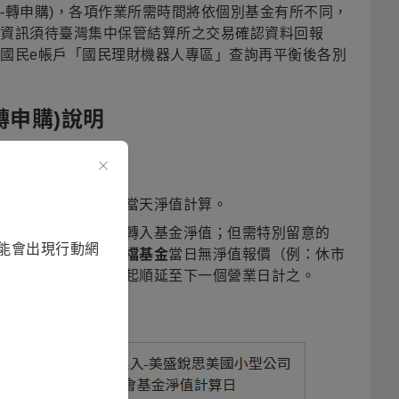
回-轉申購)，各項作業所需時間將依個別基金有所不同，
資訊須待臺灣集中保管結算所之交易確認資料回報
國民e帳戶「國民理財機器人專區」查詢再平衡後各別
轉申購)說明
美盛系列基金互轉）
平衡轉換交易生效日當天淨值計算。
成交當日計算轉出與轉入基金淨值；但需特別留意的
能會出現行動網
與「轉入基金」
任一檔基金
當日無淨值報價（例：休市
淨值」計算日，將一起順延至下一個營業日計之。