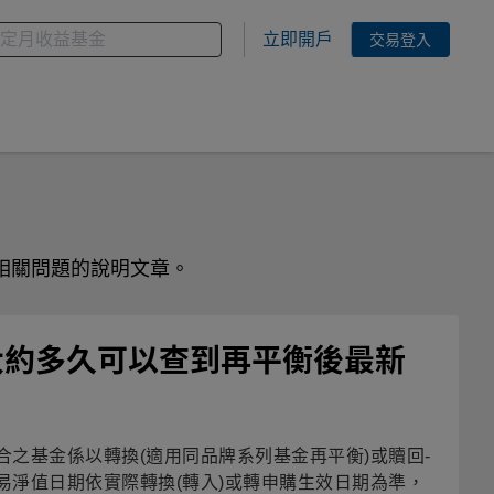
金
您想搜尋的基金關鍵字
立即開戶
交易登入
相關問題的說明文章。
大約多久可以查到再平衡後最新
合之基金係以轉換(適用同品牌系列基金再平衡)或贖回-
易淨值日期依實際轉換(轉入)或轉申購生效日期為準，