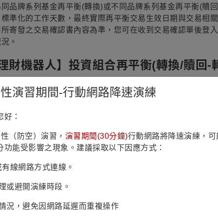
同品牌系列基金再平衡(轉換)或不同品牌系列基金再平衡(贖
、標準化的工作天數，最終實際再平衡交易生效日期與交易相關
司所寄發之交易確認書內容為準，您可在收到交易確認單後登入
現況。
理財機器人】投資組合再平衡(轉換/贖回-
品牌系列
境外基金再平衡轉換
（如：富蘭克林系列基金互轉、
鎮韌性演習期間-行動網路降速演練
系列境外基金進行再平衡轉換時，轉出與轉入基金淨值均為再
您好：
再平衡轉換時，若為同品牌系列境外基金互轉，將以轉換交易
鎮韌性（防空）演習，
演習期間(30分鐘)
行動網路將降速演練，可
盛系列境外基金
進行同品牌基金轉換時，若遇到「轉出基金」
分功能受影響之現象。建議採取以下因應方式：
貨幣無交割日），則此轉換交易的「轉出基金」與「轉入基金
Fi或有線網路方式連線。
辦理或避開演練時段。
易情況，避免因網路延遲而重複操作