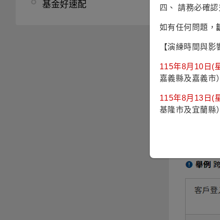
基金好速配
四、 請務必確
如有任何問題，
【演練時間與影
115年8月10日(星
嘉義縣及嘉義市
若為
跨
系列基
115年8月13日(星
基隆市及宜蘭縣
跨品牌系列
當天淨值
淨值計算