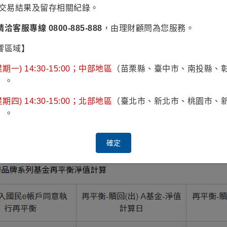
認交易結果及留存相關紀錄。
請洽客服專線 0800-885-888
，由理財顧問為您服務。
響區域】
期一) 14:30-15:00；中部地區
（苗栗縣、臺中市、南投縣、
）。
品牌系列
境外基金再平衡贖回-轉申購
（如：富蘭克林系列基金
金）
期四) 14:30-15:00；北部地區
（臺北市、新北市、桃園市、
）。
基金再平衡執行贖回-轉申購時(如：富蘭克林系列基金轉申購
計算，「轉申購基金」淨值則以「贖回基金」買回款項實際匯入
確定
，前述「基金交易生效日」均以營業日計算。