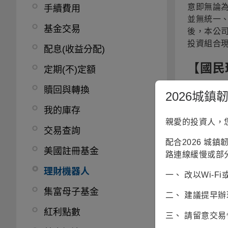
意即無論為
手續費用
並無統一
基金交易
後，本公
投資組合
配息(收益分配)
【國民
定期(不)定額
贖回與轉換
若為
同
2026城
我的庫存
同品牌
親愛的投資人，
交易查詢
當基金
配合2026 城
是，
美
美國註冊基金
路連線緩慢或部
或計價
理財機器人
一、 改以Wi-
集富母子基金
二、 建議提早
紅利點數
三、 請留意交