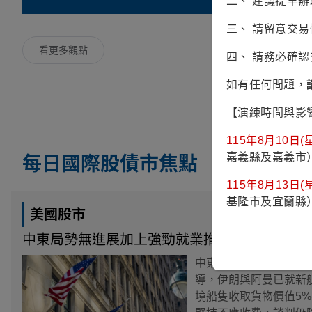
二、 建議提早
三、 請留意交
看更多觀點
四、 請務必確
如有任何問題，
【演練時間與影
115年8月10日(星
嘉義縣及嘉義市
每日國際股債市焦點
115年8月13日(星
基隆市及宜蘭縣
美國股市
中東局勢無進展加上強勁就業推升殖利率，美
中東局勢無進展加上強
導，伊朗與阿曼已就新
境船隻收取貨物價值5%