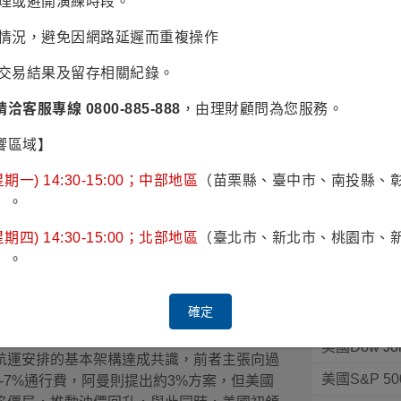
辦理或避開演練時段。
易情況，避免因網路延遲而重複操作
認交易結果及留存相關紀錄。
請洽客服專線 0800-885-888
，由理財顧問為您服務。
響區域】
期一) 14:30-15:00；中部地區
（苗栗縣、臺中市、南投縣、
）。
期四) 14:30-15:00；北部地區
（臺北市、新北市、桃園市、
）。
股市指數
股承壓
日期：2026/08/07
確定
指數名稱
勁就業推升殖利率，美股承壓。《路透社》報
美國Dow Jo
航運安排的基本架構達成共識，前者主張向過
美國S&P 50
-7%通行費，阿曼則提出約3%方案，但美國