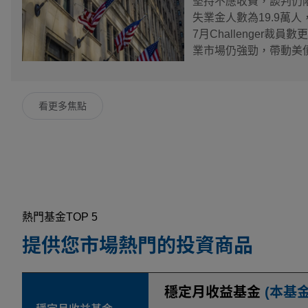
堅持不應收費，談判仍
失業金人數為19.9萬人
7月Challenger裁
業市場仍強勁，帶動美
數承壓，但費城半導體逆
MACOM Technolo
Labs、Credo、Cohe
看更多焦點
供應商SiTime、特殊
而分別飆漲26.58%、1
6.81%、13%，雖
未達到市場最樂觀預期；
大客戶之一正在減少使
AppLovin也有19.
電子商務領域，但上季未
熱門基金TOP 5
體商Figma上修全年
提供您市場熱門的投資商品
24%大減至14%，仍拖
0.43%，癌症免疫療法開發商
法開發商Insmed分別大
穩定月收益基金
(本基
修財測。