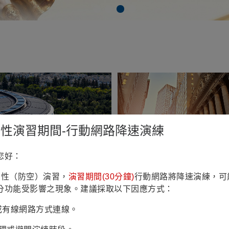
鎮韌性演習期間-行動網路降速演練
您好：
熱門市場快訊 \ 產業趨勢
2026/07/31
熱門市場快訊
鎮韌性（防空）演習，
演習期間(30分鐘)
行動網路將降速演練，可
太空：重塑下一代科技
利率凍漲 長債重挫 美
分功能受影響之現象。建議採取以下因應方式：
力量
等級公司債扛得住壓力
Fi或有線網路方式連線。