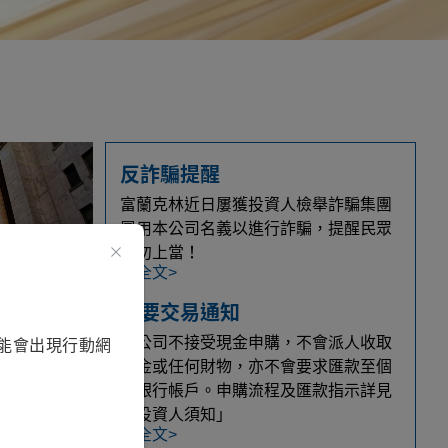
反詐騙提醒
富蘭克林近日屢獲投資人檢舉詐騙集團
冒用本公司名義以進行詐騙，提醒民眾
切勿上當！
詳全文>
重要交易通知
 \ 債市脈動
本公司不接受現金申購，不會派人收取
能會出現行動網
國非投資
現金或任何財物，亦不會要求匯款至個
人銀行帳戶。申購流程及匯款指示詳見
「投資人須知」
詳全文>