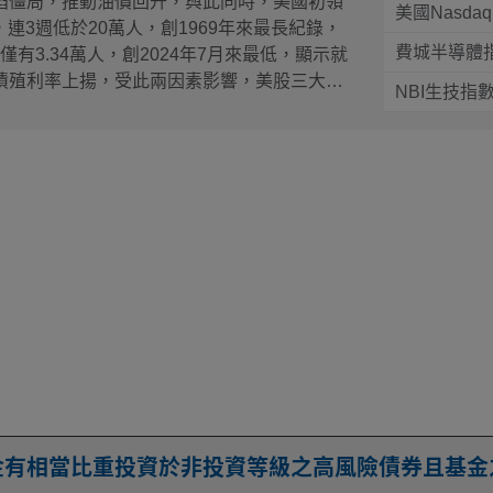
陷僵局，推動油價回升，與此同時，美國初領
美國Nasdaq
，連3週低於20萬人，創1969年來最長紀錄，
費城半導體
員數更僅有3.34萬人，創2024年7月來最低，顯示就
債殖利率上揚，受此兩因素影響，美股三大指
NBI生技指
勢上漲0.33%，主要受光通訊族群拉抬，
gy因財報財測強勁而大漲14.5%，也帶動Astera
rent、Lumentum上漲1.43%-4.1%，矽計時系統
應用IC元件廠Diodes同樣因財報財測優於預期
5.34%，反觀，SanDisk、威騰電子分別下跌
受惠AI熱潮帶來的記憶體供不應求趨勢，但業績並
雲端監測平台Datadog重挫19%，因提及最
用量，對財測構成壓力；AI廣告技術商
66%跌幅，其正持續將其AI驅動的廣告技術擴展到
能達標，模型改進速度慢於預期；UI/UX軟
財測，然因自由現金流量利潤率從去年同期的
累股價下跌14.85%。NBI生技指數上漲
Iovance Biotherapeutics、肺部疾病療
漲43.09%、33.86%，因繳出強勁業績，還上
金有相當比重投資於非投資等級之高風險債券且基金