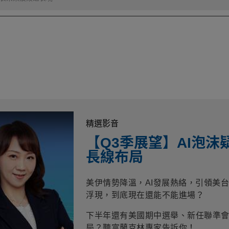
精選影音
【Q3季展望】AI泡
長線布局
美伊情勢降溫，AI發展熱絡，引領美
浮現，到底現在還能不能進場？
/O '18)
下半年還有美國期中選舉、新任聯準會
局？聽富蘭克林專家告訴你！