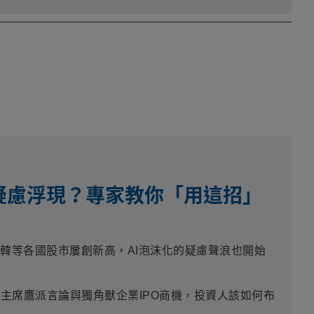
沫疑慮浮現？專家教你「用這招」
台韓等各國股市屢創新高，AI泡沫化的疑慮聲浪也開始
主席鷹派言論與獨角獸企業IPO商機，投資人該如何布