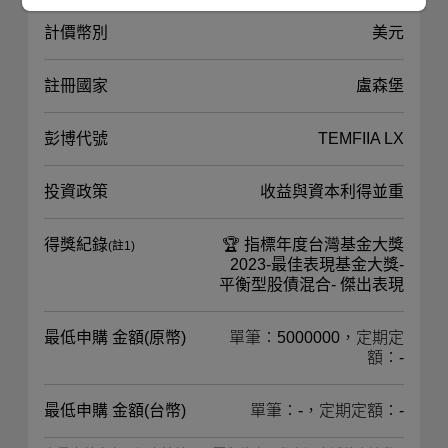
計價幣別
美元
註冊國家
盧森堡
彭博代號
TEMFIIA LX
投資政策
收益與資本利得並重
得獎紀錄
🏆 指標年度台灣基金大獎
(註1)
2023-最佳表現基金大獎-
平衡型股債混合- 傑出表現
最低申購 金額(原幣)
單筆：5000000，定期定
額：-
最低申購 金額(台幣)
單筆：-，定期定額：-