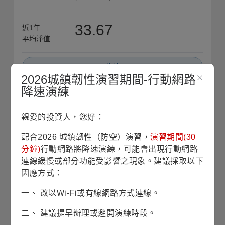
33.67
近1年
平均淨值
收藏
2026城鎮韌性演習期間-行動網路
降速演練
僅供法人機構申購
銷售機構查詢
親愛的投資人，您好：
基本資料
配合2026 城鎮韌性（防空）演習，
演習期間(30
分鐘)
行動網路將降速演練，可能會出現行動網路
基金成立日
1999/07/01
連線緩慢或部分功能受影響之現象。建議採取以下
因應方式：
股份/級別發行日
2004/08/31
一、 改以Wi-Fi或有線網路方式連線。
基金規模
134億5仟6佰萬美元
(2026/07/31)
二、 建議提早辦理或避開演練時段。