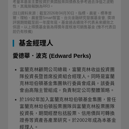
考量本基金主要投資於美國股票與債券及參考過去淨值之波動
性，其風險報酬為RR3。
(註1)資料來源：截至2026年04月30日，指標、晨星、標準普
爾、理柏、晨星暨Smart智富、台北金融研究發展基金會, 獎項
評選期間截至前一年度年底。基金過去績效不代表未來績效之
保證。以上得獎基金皆為得獎年度核准可銷售基金 (惟不代表目
前仍有核備)
基金經理人
愛德華．波克
(Edward Perks)
富蘭克林顧問公司總裁，富蘭克林收益投資團
隊投資長暨首席投資組合經理人。同時是富蘭
克林坦伯頓基金集團執行委員會成員，該委員
會由高階主管組成，負責制定公司整體策略。
於1992年加入富蘭克林坦伯頓基金集團，曾任
富蘭克林坦伯頓股票團隊與富蘭克林股票團隊
投資長，期間經歷包括股票、信用債與可轉換
證券等資產各產業研究。於2002年成為本基金
經理人。