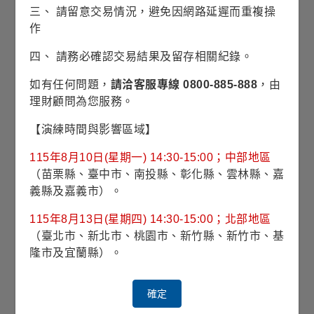
三、 請留意交易情況，避免因網路延遲而重複操
風險等級
RR3(穩健型)
作
四、 請務必確認交易結果及留存相關紀錄。
波動風險
7.05% (理柏三年期原幣別)
如有任何問題，
請洽客服專線 0800-885-888
，由
對應指數
Linked Blended 50% MSCI USA
理財顧問為您服務。
High Dividend Yield Index + 25%
Bloomberg High Yield Very Liquid
【演練時間與影響區域】
Index + 25% Bloomberg US
Aggregate Index
115年8月10日(星期一) 14:30-15:00；中部地區
（苗栗縣、臺中市、南投縣、彰化縣、雲林縣、嘉
最高手續費
義縣及嘉義市）。
115年8月13日(星期四) 14:30-15:00；北部地區
經理費
0.600%
（臺北市、新北市、桃園市、新竹縣、新竹市、基
隆市及宜蘭縣）。
投資標的
債券及股票為主
確定
投資地區
美國為主