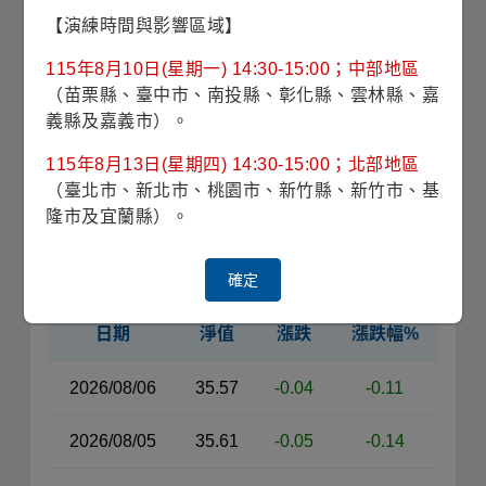
(2026/08/04)
【演練時間與影響區域】
33.65
115年8月10日(星期一) 14:30-15:00；中部地區
近1年
平均淨值
（苗栗縣、臺中市、南投縣、彰化縣、雲林縣、嘉
義縣及嘉義市）。
收藏
115年8月13日(星期四) 14:30-15:00；北部地區
（臺北市、新北市、桃園市、新竹縣、新竹市、基
僅供法人機構申購
銷售機構查詢
隆市及宜蘭縣）。
近30日淨值
確定
日期
淨值
漲跌
漲跌幅%
近30日淨值資料表（左側）
2026/08/06
35.57
-0.04
-0.11
2026/08/05
35.61
-0.05
-0.14