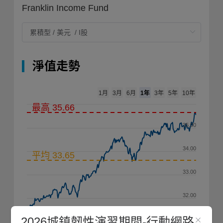
Franklin Income Fund
淨值走勢
1年
1月
3月
6月
3年
5年
10年
最高 35.66
35.00
34.00
平均 33.65
33.00
32.00
2026城鎮韌性演習期間-行動網路
31.00