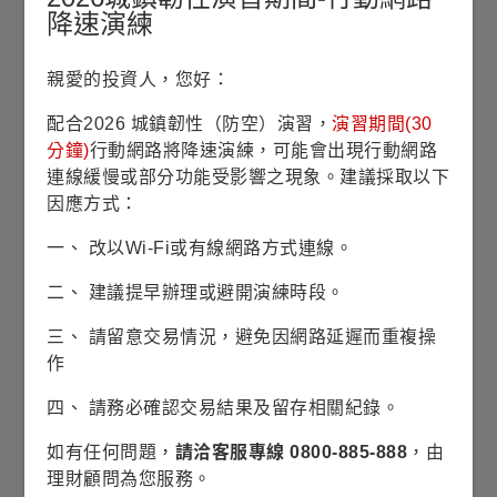
2025/10
2026/01
2026/04
2026/07
降速演練
親愛的投資人，您好：
2010
2020
配合2026 城鎮韌性（防空）演習，
演習期間(30
資料來源：理柏，基金過去績效不代表未來績效之表現。
分鐘)
行動網路將降速演練，可能會出現行動網路
◆
表示為配息日
連線緩慢或部分功能受影響之現象。建議採取以下
因應方式：
股債靈活佈局的美國平衡型基金
一、 改以Wi-Fi或有線網路方式連線。
最新淨值
2026/08/06
二、 建議提早辦理或避開演練時段。
35.57
美元
三、 請留意交易情況，避免因網路延遲而重複操
作
-0.04
-0.11%
淨值漲跌/
/
漲跌幅
四、 請務必確認交易結果及留存相關紀錄。
如有任何問題，
請洽客服專線 0800-885-888
，由
35.66
近1年
理財顧問為您服務。
最高淨值