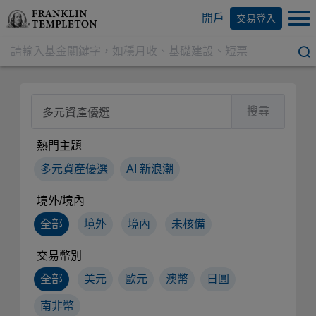
開戶
交易登入
基金搜尋
搜尋
熱門主題
多元資產優選
AI 新浪潮
境外/境內
全部
境外
境內
未核備
交易幣別
全部
美元
歐元
澳幣
日圓
南非幣