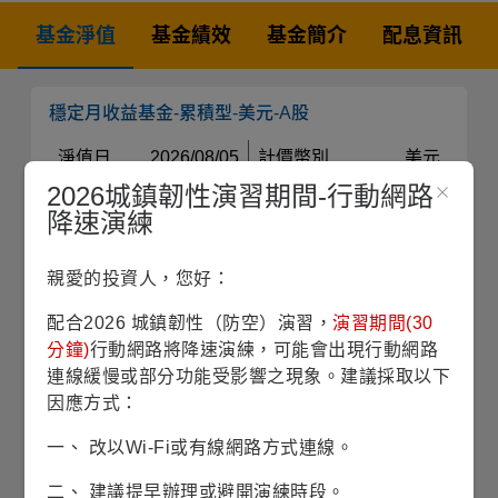
基金淨值
基金績效
基金簡介
配息資訊
穩定月收益基金-累積型-美元-A股
淨值日
2026/08/05
計價幣別
美元
最新淨值
16.84
配息方式
累積型
2026城鎮韌性演習期間-行動網路
日漲跌
-0.02
每單位分配
-
降速演練
金額
日帳跌幅
-0.12%
比較
親愛的投資人，您好：
配合2026 城鎮韌性（防空）演習，
演習期間(30
分鐘)
行動網路將降速演練，可能會出現行動網路
穩定月收益基金-月配息-美元-A股
連線緩慢或部分功能受影響之現象。建議採取以下
淨值日
2026/08/05
計價幣別
美元
因應方式：
最新淨值
9.95
配息方式
月配息
一、 改以Wi-Fi或有線網路方式連線。
日漲跌
-0.02
每單位分配
-
金額
日帳跌幅
-0.20%
二、 建議提早辦理或避開演練時段。