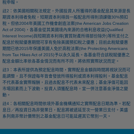
稅申報。
註2：依美國相關稅法規定，外國投資人所獲得的基金配息其來源是長
期資本利得者免稅，短期資本利得與一般配息所得則須課徵30%預扣
稅。但依2004年美國工作機會創造法案(the American Jobs Creation
Act of 2004)，各基金從其美國境內來源的合格利息收益(Qualified
Interest Income)與短期資本利得(實質財產所得部份除外)等所支付之
配息於稅賦優惠期間可享有免除美國預扣稅之優惠；目前此稅賦優惠
期間已依2015年保護美國人免於高稅法案(the Protecting Americans
from Tax Hikes Act of 2015)予以永久延長。各基金符合該稅賦優惠之
配息金額比率依各基金情況而有所不同，將依照實際狀況而定。
註3：本表所提供為預定配息時間，實際配息金額與時間將視狀況而可
能調整，且不保證每年皆會發放所得股利或資本利得股利。基金配息
不代表基金實際報酬，且過去配息不代表未來配息；基金淨值可能因
市場因素而上下波動，投資人須獲配息時，宜一併注意基金淨值之變
動。
註4：各相關配息時間依境外基金機構通知之實際配息日期為準。若配
息日／再投資日為非營業日，配息將被遞延至次一營業日支付。美盛
系列南非幣計價幣別之基金配息日可能延遲其它幣別一天。