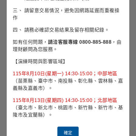
比較
三、 請留意交易情況，避免因網路延遲而重複操
作
穩定月收益基金-月配息-日圓避險-A股
四、 請務必確認交易結果及留存相關紀錄。
淨值日
2026/08/05
計價幣別
日圓
如有任何問題，
請洽客服專線 0800-885-888
，由
最新淨值
902.57
配息方式
月配息
理財顧問為您服務。
日漲跌
-1.32
每單位分配
-
金額
日帳跌幅
-0.15%
【演練時間與影響區域】
比較
115年8月10日(星期一) 14:30-15:00；中部地區
（苗栗縣、臺中市、南投縣、彰化縣、雲林縣、嘉
義縣及嘉義市）。
穩定月收益基金-月配息-澳幣避險-A股
115年8月13日(星期四) 14:30-15:00；北部地區
淨值日
2026/08/05
計價幣別
澳幣
（臺北市、新北市、桃園市、新竹縣、新竹市、基
最新淨值
7.26
配息方式
月配息
隆市及宜蘭縣）。
日漲跌
-0.01
每單位分配
-
金額
日帳跌幅
-0.14%
確定
比較