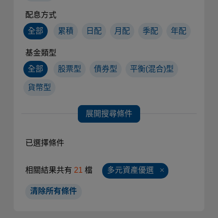
配息方式
全部
累積
日配
月配
季配
年配
基金類型
全部
股票型
債券型
平衡(混合)型
貨幣型
展開搜尋條件
已選擇條件
相關結果共有
21
檔
多元資產優選
清除所有條件