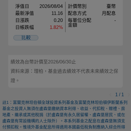
淨值日
2026/08/04
計價幣別
臺幣
最新淨值
11.16
配息方式
月配息
日漲跌
0.20
每單位分配
-
金額
日帳跌幅
1.82%
比較
績效為台幣計價至2026/06/30止
資料來源：理柏，基金過去績效不代表未來績效之保
證。
1
/
1
註1：富蘭克林坦伯頓全球投資系列基金及富蘭克林坦伯頓伊斯蘭系列
基金之投資人無須在盧森堡繳納資本利得、收益、代扣稅、贈禮、房
地產、繼承或其他稅捐（於盧森堡有永久居留權、盧森堡居民、或在
盧森堡有常設機構的人士除外）。本系列基金之配息在盧森堡無須支
付預扣稅。惟境外基金配息所得適用本國最低稅負制應納入綜合所得