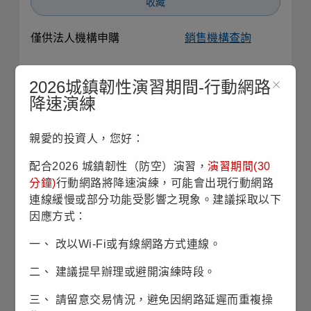
收藏
僅供法人機構申購
銷售機構查詢
債券配置
(2026/06/30)
2026城鎮韌性演習期間-行動網路
降速演練
到期殖利率
(註1)
5.29%
親愛的投資人，您好：
平均存續期間
4.36 years
配合2026 城鎮韌性（防空）演習，
演習期間(30
分鐘)
行動網路將降速演練，可能會出現行動網路
平均到期年限
5.39 years
連線緩慢或部分功能受影響之現象。建議採取以下
因應方式：
平均債信評等
(註2)
A-
一、 改以Wi-Fi或有線網路方式連線。
(註1)
為基金所有持債之加權平均到期殖利率，其乃假設每一債
券均持有至到期且期間所收的債息均滾入再投資計算而得的平
二、 建議提早辦理或避開演練時段。
均年收益率。「最低到期殖利率」，計算方式除如前述外，另
考量可贖回債券被提前償還情境時的水準。納入計算之資產皆
三、 請留意交易情況，避免因網路延遲而重複操
包括所有持債。基金持債到期殖利率不代表基金報酬率或配息