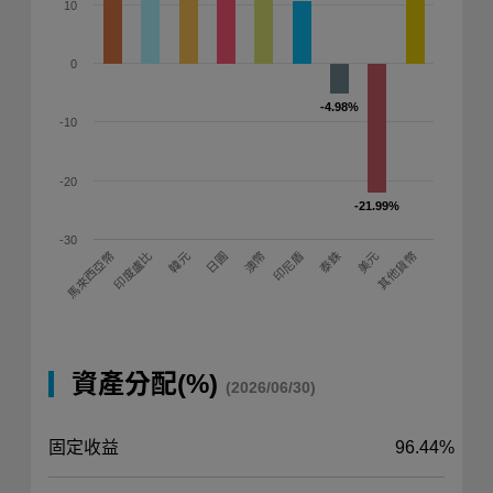
10
0
-4.98%
-4.98%
-10
-20
-21.99%
-21.99%
-30
其他貨幣
泰銖
印度盧比
韓元
印尼盾
馬來西亞幣
日圓
澳幣
美元
資產分配(%)
(2026/06/30)
固定收益
96.44%