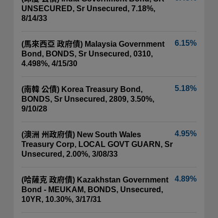
UNSECURED, Sr Unsecured, 7.18%,
8/14/33
6.15%
(馬來西亞 政府債) Malaysia Government
Bond, BONDS, Sr Unsecured, 0310,
4.498%, 4/15/30
5.18%
(南韓 公債) Korea Treasury Bond,
BONDS, Sr Unsecured, 2809, 3.50%,
9/10/28
4.95%
(澳洲 州政府債) New South Wales
Treasury Corp, LOCAL GOVT GUARN, Sr
Unsecured, 2.00%, 3/08/33
4.89%
(哈薩克 政府債) Kazakhstan Government
Bond - MEUKAM, BONDS, Unsecured,
10YR, 10.30%, 3/17/31