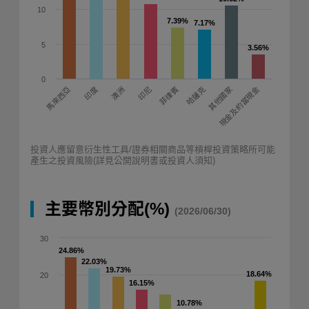
10
7.39%
7.39%
7.17%
7.17%
5
3.56%
3.56%
0
印度
菲律賓
現金及約當現金
馬來西亞
澳洲
印尼
哈薩克
其他國家
投資人應留意衍生性工具/證券相關商品等槓桿投資策略所可能
產生之投資風險(詳見公開說明書或投資人須知)
主要幣別分配(%)
(2026/06/30)
30
24.86%
24.86%
22.03%
22.03%
19.73%
19.73%
18.64%
18.64%
20
16.15%
16.15%
10.78%
10.78%