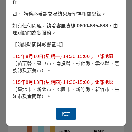
率。
作
(註2)
平均債信評等乃依據各持債市值，以簡單加權平均計算投
資組合的債信品質。各持債引用不同債信評等機構(標準普爾、
四、 請務必確認交易結果及留存相關紀錄。
穆迪及惠譽)之評等。若三家均有評等取中間級；若兩家有評等
取最低級(西方資產系列取最高評級)；若只有一家有評等則取該
如有任何問題，
請洽客服專線 0800-885-888
，由
評級；而若均未賦予評級則列入未評等類別。納入計算之資產
項目包含債券以及信用型的衍生性金融商品部位。信用評等由
理財顧問為您服務。
AAA(最高級)~D(最低級)。整體信用評等水準愈低，顯示投資組
合之債信風險愈高。
【演練時間與影響區域】
115年8月10日(星期一) 14:30-15:00；中部地區
投資國家(%)
（苗栗縣、臺中市、南投縣、彰化縣、雲林縣、嘉
(2026/06/30)
義縣及嘉義市）。
30
115年8月13日(星期四) 14:30-15:00；北部地區
（臺北市、新北市、桃園市、新竹縣、新竹市、基
24.86%
24.86%
25
隆市及宜蘭縣）。
20.85%
20.85%
20
確定
14.77%
14.77%
15
10.78%
10.78%
10.62%
10.62%