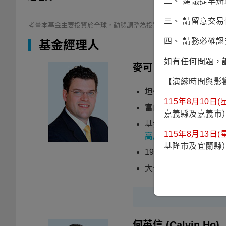
二、 建議提早
三、 請留意交
考量本基金主要投資於全球，動態調整為投資等級債券或非投資等級
四、 請務必確
基金經理人
如有任何問題，
麥可‧哈森泰博
(Mi
【演練時間與影
坦伯頓全球宏觀投資
115年8月10日(星
富蘭克林坦伯頓固定
嘉義縣及嘉義市
基金經理人：富蘭克
115年8月13日(星
高風險債券)
、新興國
基隆市及宜蘭縣
1995年加入富蘭克
大學期間主修國際關係及政
何英信
(Calvin Ho)