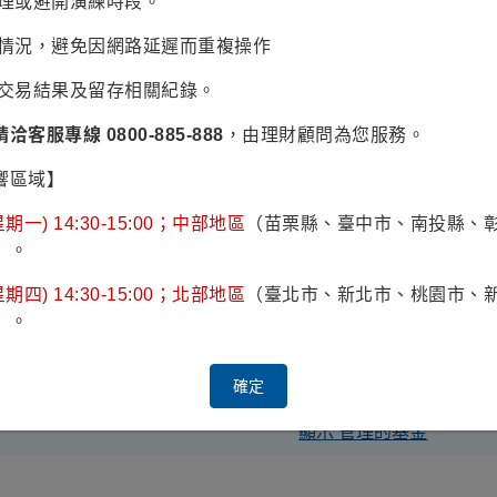
辦理或避開演練時段。
最低申購 金額(台幣)
易情況，避免因網路延遲而重複操作
債券及參考過去淨值之波動性，其風險報酬為RR3。
認交易結果及留存相關紀錄。
請洽客服專線 0800-885-888
，由理財顧問為您服務。
chael Hasenstab)
響區域】
團隊投資長。
期一) 14:30-15:00；中部地區
（苗栗縣、臺中市、南投縣、
收益決策委員會之成員。
）。
林坦伯頓全球債券基金
(本基金之配息來源可能為本金)
、全球債
期四) 14:30-15:00；北部地區
（臺北市、新北市、桃園市、
家固定收益基金
(本基金有相當比重投資於非投資等級之高風險
）。
林坦伯頓基金集團，擅長總體經濟計量分析，專注於已開發國家
治經濟學，並且在澳洲國家大學（Australian National 
確定
顯示 管理的基金