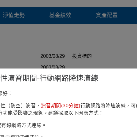
淨值走勢
基金績效
資產配置
2003/08/29
投資標的
2003/08/29
投資地區
鎮韌性演習期間-行動網路降速演練
5億9仟5佰萬美元 (2026/07/31)
計價幣別
RR3(穩健型)
您好：
註冊國家
10.33% (理柏三年期原幣別)
鎮韌性（防空）演習，
演習期間(30分鐘)
行動網路將降速演練，可
彭博代號
Bloomberg Multiverse Index
分功能受影響之現象。建議採取以下因應方式：
投資政策
2.00%
Fi或有線網路方式連線。
最低申購 金額(原幣)
0.750%