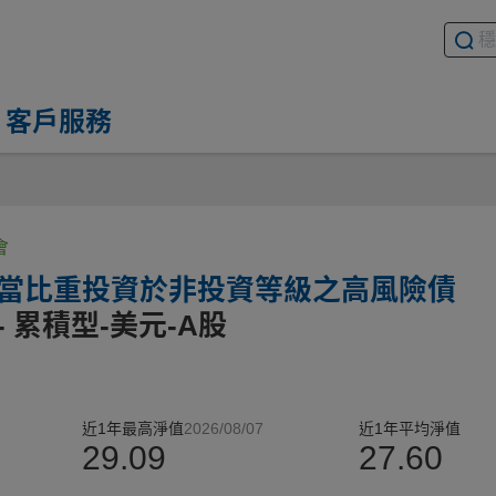
搜尋基
請輸入
客戶服務
會
相當比重投資於非投資等級之高風險債
- 累積型-美元-A股
近1年最高淨值
2026/08/07
近1年平均淨值
29.09
27.60