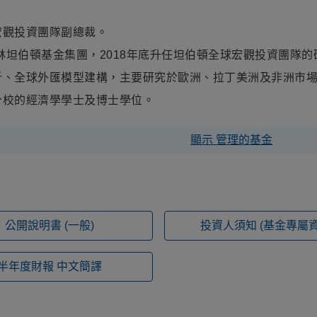
宏觀投資團隊副總裁。
克林坦伯頓基金集團，2018年底升任坦伯頓全球宏觀投資團隊
析、全球外匯模型建構，主要研究於歐洲、拉丁美洲及非洲市
分校的經濟學學士及博士學位。
顯示 管理的基金
公開說明書
(一般)
投資人須知
(基金專屬資
半年度財報
中文簡譯