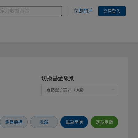
金
您想搜尋的基金關鍵字
立即開戶
交易登入
切換基金級別
銷售機構
收藏
單筆申購
定期定額