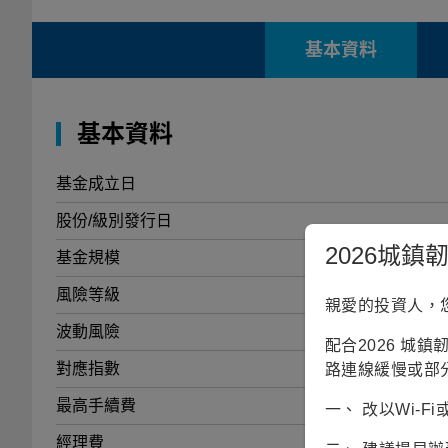
基本資料
基本資料
基金成立日
股份/級別發行日
2026城
基金規模
1
風險等級
親愛的投資人，
波動風險
配合2026 城
對應指數
路連線緩慢或部
最高手續費
一、 改以Wi-
經理費