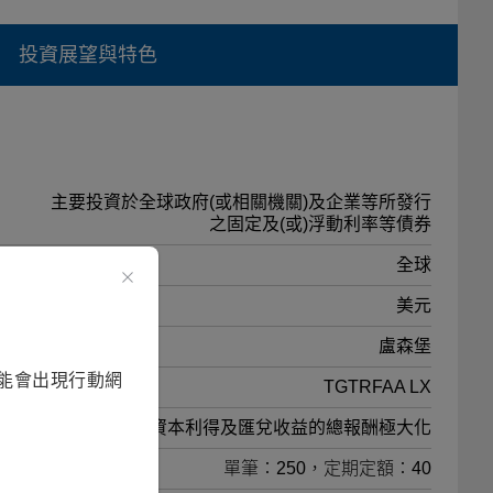
投資展望與特色
主要投資於全球政府(或相關機關)及企業等所發行
之固定及(或)浮動利率等債券
全球
美元
盧森堡
能會出現行動網
TGTRFAA LX
追求債息、資本利得及匯兌收益的總報酬極大化
單筆：250，定期定額：40