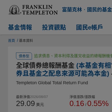
富蘭克林‧國民的基金
基金情報
投資觀點
國民e帳戶
/
首頁
基本資料
追求債息、資本利得及匯兌收益的總報酬機
債券型
全球債券總報酬基金
(本基金有
券且基金之配息來源可能為本金)
Templeton Global Total Return Fund
最新淨值
2026/08/07
淨值漲跌/漲跌幅
29.09
0.16
0.55%
美元
/