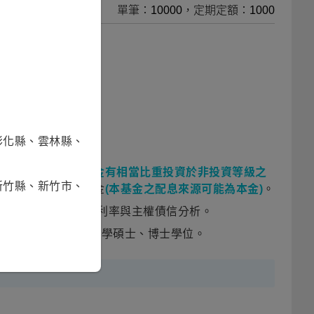
單筆：10000，定期定額：1000
彰化縣、雲林縣、
券總報酬基金
(本基金有相當比重投資於非投資等級之
新竹縣、新竹市、
債券)
、亞洲債券基金
(本基金之配息來源可能為本金)
。
及新興國家的外匯、利率與主權債信分析。
University）取得經濟學碩士、博士學位。