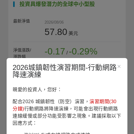
投資具爆發潛力的全球中小型股
最新淨值
2026/08/06
57.80
美元
-0.17
-0.29%
淨值漲跌/
/
漲跌幅
2026城鎮韌性演習期間-行動網路
58.02
近1年
降速演練
最高淨值
(2026/07/06)
親愛的投資人，您好：
53.82
配合2026 城鎮韌性（防空）演習，
演習期間(30
近1年
平均淨值
分鐘)
行動網路將降速演練，可能會出現行動網路
連線緩慢或部分功能受影響之現象。建議採取以下
因應方式：
收藏