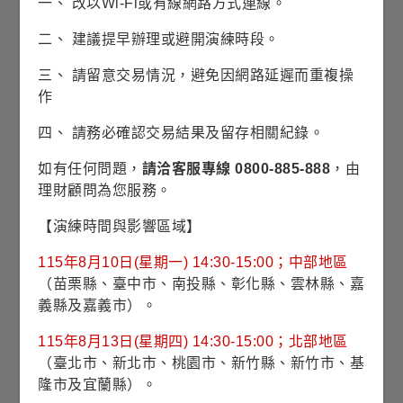
一、 改以Wi-Fi或有線網路方式連線。
單筆申購
二、 建議提早辦理或避開演練時段。
定期定額
三、 請留意交易情況，避免因網路延遲而重複操
作
銷售機構查詢
四、 請務必確認交易結果及留存相關紀錄。
歷史配息查詢
如有任何問題，
請洽客服專線 0800-885-888
，由
理財顧問為您服務。
【演練時間與影響區域】
115年8月10日(星期一) 14:30-15:00；中部地區
除息日
07/01
（苗栗縣、臺中市、南投縣、彰化縣、雲林縣、嘉
淨值
32.07
義縣及嘉義市）。
每單位
分配金額
115年8月13日(星期四) 14:30-15:00；北部地區
0.138
(美元)
（臺北市、新北市、桃園市、新竹縣、新竹市、基
隆市及宜蘭縣）。
當次配息率(%)
0.43