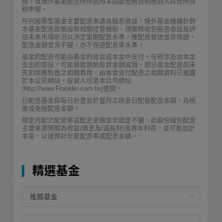
稅。惟境外基金配息所得適用本國最低稅負制應納入綜合所得
稅申報。
所列股票型基金主要配息來源為股息收益，境外基金機構針對
本基金配息政策設有相關控管機制，視實際收到股息收益及評
估未來市場狀況以決定當期配息水準，惟配息發放並非保證，
配息金額並非不變，亦不保證配息率水準。
基金的配息可能由基金的收益或本金中支付。任何涉及由本金
支出的部份，可能導致原始投資金額減損。部分基金配息前未
先扣除應負擔之相關費用，由本金支付配息之相關資料已揭露
於本公司網站，投資人可至本公司網站
(http://www.Franklin.com.tw)查閱。
日配息基金採每日計息並於當月之除息日配發配息金額，為稅
後或免稅配息金額。
穩定月配之配息率或配息金額並非固定不變，此股份級別配息
主要來源預期為收益(債息及/或股利)及資本利得，並可能加計
本金，以達預計年度配息率或配息金額。
精選基金