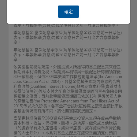
含息報酬率(%)
26.22
確定
月配息基金:當月配息率係採(每單位配息金額/除息前一日淨值)
表示，月報酬率(含息)為截至除息日之前一月底含息報酬率。
季配息基金:當次配息率係採(每單位配息金額/除息前一日淨值)
表示，季報酬率(含息)為截至除息日之前一月底之含息季報酬
率。
年配息基金:當次配息率係採(每單位配息金額/除息前一日淨值)
表示，年報酬率(含息)為截至除息日之前一月底之含息年報酬
率。
依美國相關稅法規定，外國投資人所獲得的基金配息其來源是
長期資本利得者免稅，短期資本利得與一般配息所得則須課徵
30%預扣稅。但依2004年美國工作機會創造法案(the American
Jobs Creation Act of 2004)，各基金從其美國境內來源的合格
利息收益(Qualified Interest Income)與短期資本利得(實質財產
所得部份除外)等所支付之配息於稅賦優惠期間可享有免除美國
預扣稅之優惠；目前此稅賦優惠期間已依2015年保護美國人免
於高稅法案(the Protecting Americans from Tax Hikes Act of
2015)予以永久延長。各基金符合該稅賦優惠之配息金額比率依
各基金情況而有所不同，將依照實際狀況而定。
富蘭克林坦伯頓全球投資系列基金之投資人無須在盧森堡繳納
資本利得、收益、代扣稅、贈禮、房地產、繼承或其他稅捐
（於盧森堡有永久居留權、盧森堡居民、或在盧森堡有常設機
構的人士除外）。本系列基金之配息在盧森堡無須支付預扣