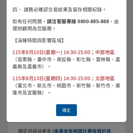
掘評價具吸引力且具長期成長潛力之標的，
四、 請務必確認交易結果及留存相關紀錄。
持續掌握氣候相關產業的長期投資契機。
如有任何問題，
請洽客服專線 0800-885-888
，由
理財顧問為您服務。
【演練時間與影響區域】
相關訊息
115年8月10日(星期一) 14:30-15:00；中部地區
（苗栗縣、臺中市、南投縣、彰化縣、雲林縣、嘉
最新經理人評論
義縣及嘉義市）。
氣候變遷與AI：從電力需求到生產力提升
115年8月13日(星期四) 14:30-15:00；北部地區
（臺北市、新北市、桃園市、新竹縣、新竹市、基
隆市及宜蘭縣）。
精選基金
確定
穩定月收益基金
(本基金有相當比重投資於非