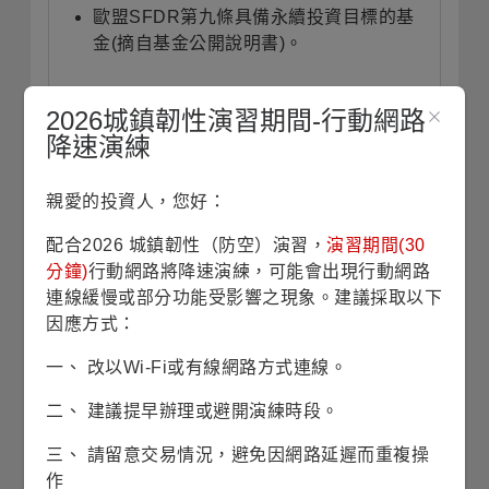
歐盟
SFDR
第九條具備永續投資目標的基
金
(
摘自基金公開說明書
)
。
2026城鎮韌性演習期間-行動網路
投資展望
(本資料將於每月月底更新)
降速演練
親愛的投資人，您好：
在全球邁向淨零排放與能源轉型的長期趨勢
配合2026 城鎮韌性（防空）演習，
演習期間(30
下，脫碳相關需求與供應鏈重組持續推進，
分鐘)
行動網路將降速演練，可能會出現行動網路
並受惠於AI發展所帶動的電力需求增長，為
連線緩慢或部分功能受影響之現象。建議採取以下
能源轉型與相關基礎建設投資提供結構性支
因應方式：
撐。在此背景下，脫碳與去全球化預期將持
續主導未來數年的核心投資主題，氣候變遷
一、 改以Wi-Fi或有線網路方式連線。
相關產業之長期成長潛力仍具吸引力。本基
金聚焦於對氣候變遷具正面影響力之企業，
二、 建議提早辦理或避開演練時段。
投資於減少溫室氣體排放及促進調適氣候風
三、 請留意交易情況，避免因網路延遲而重複操
險之解決方案，同時兼顧企業營運轉型與低
作
碳發展趨勢。透過由下而上的選股策略，發