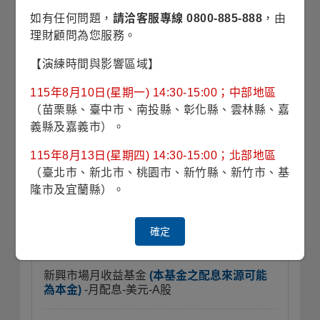
如有任何問題，
請洽客服專線 0800-885-888
，由
理財顧問為您服務。
精選基金
【演練時間與影響區域】
115年8月10日(星期一) 14:30-15:00；中部地區
（苗栗縣、臺中市、南投縣、彰化縣、雲林縣、嘉
義縣及嘉義市）。
穩定月收益基金
(本基金有相當比重投資於非
投資等級之高風險債券且基金之配息來源可能
115年8月13日(星期四) 14:30-15:00；北部地區
為本金)
-月配息-美元-A股
（臺北市、新北市、桃園市、新竹縣、新竹市、基
隆市及宜蘭縣）。
公司債基金
(本基金主要係投資於非投資等級
之高風險債券及符合美國Rule 144A規定之私
募性質債券且基金之配息來源可能為本金)
-月
確定
配息-美元-A股
新興市場月收益基金
(本基金之配息來源可能
為本金)
-月配息-美元-A股