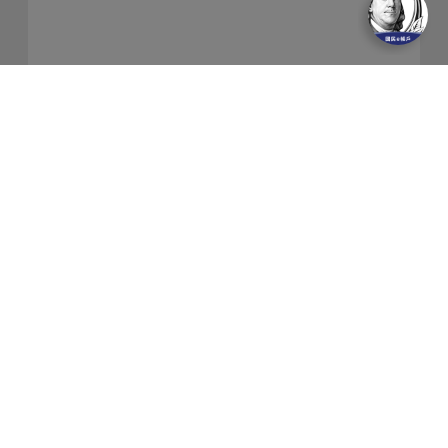
關於我們
隱私權保護政策
金融友善服務
防制洗錢及客戶審查常見問答集
網站導覽
聯絡我們