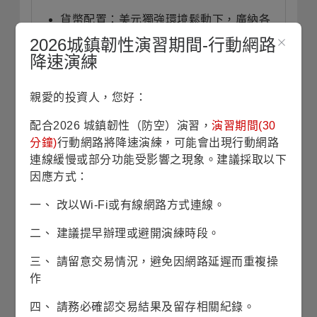
貨幣配置：美元獨強環境鬆動下，廣納各
國貨幣潛在升值機會。
2026城鎮韌性演習期間-行動網路
降速演練
靈活彈性：多數央行面臨政策轉折點，基
金維持中性持債存續期。
親愛的投資人，您好：
配合2026 城鎮韌性（防空）演習，
演習期間(30
分鐘)
行動網路將降速演練，可能會出現行動網路
投資展望
(本資料將於每月月底更新)
連線緩慢或部分功能受影響之現象。建議採取以下
因應方式：
全球當地公債可受惠於資金普遍寬鬆
的環
一、 改以Wi-Fi或有線網路方式連線。
境
。
美國例外論疑慮與聯準會獨立性疑慮，
二、 建議提早辦理或避開演練時段。
加上龐大債務負擔
，使市場
不再以美元資產
為尊
、分散投資需求更盛
。
美元獨強環境鬆
三、 請留意交易情況，避免因網路延遲而重複操
動下，
可望擴大全球當地公債換成美元的匯
作
兌收益空間
。
四、 請務必確認交易結果及留存相關紀錄。