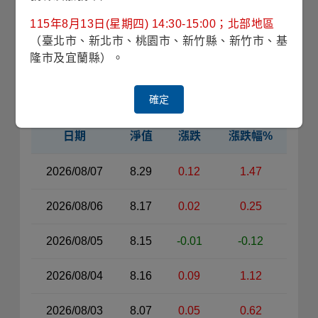
收藏
115年8月13日(星期四) 14:30-15:00；北部地區
（臺北市、新北市、桃園市、新竹縣、新竹市、基
申購請洽銷售機構
銷售機構查詢
隆市及宜蘭縣）。
近30日淨值
確定
日期
淨值
漲跌
漲跌幅%
近30日淨值資料表（左側）
2026/08/07
8.29
0.12
1.47
2026/08/06
8.17
0.02
0.25
2026/08/05
8.15
-0.01
-0.12
2026/08/04
8.16
0.09
1.12
2026/08/03
8.07
0.05
0.62