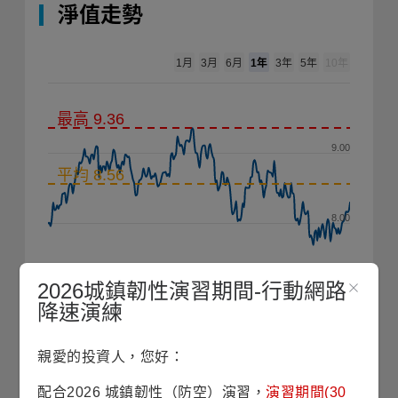
淨值走勢
1年
1月
3月
6月
3年
5年
10年
最高 9.36
9.00
平均 8.56
8.00
2026城鎮韌性演習期間-行動網路
7.00
降速演練
2025/11
2026/03
2026/07
親愛的投資人，您好：
2020
2025
配合2026 城鎮韌性（防空）演習，
演習期間(30