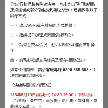
資料來源：理柏，基金過去績效不代表未來績效之表現。
分鐘)
行動網路將降速演練，可能會出現行動網路
◆
表示為配息日
連線緩慢或部分功能受影響之現象。建議採取以下
因應方式：
蘊含龐大商機的新興經濟核心
一、 改以Wi-Fi或有線網路方式連線。
最新淨值
2026/08/07
二、 建議提早辦理或避開演練時段。
8.29
美元
三、 請留意交易情況，避免因網路延遲而重複操
作
0.12
1.47%
淨值漲跌/
/
漲跌幅
四、 請務必確認交易結果及留存相關紀錄。
如有任何問題，
請洽客服專線 0800-885-888
，由
9.36
近1年
理財顧問為您服務。
最高淨值
(2026/01/28)
【演練時間與影響區域】
115年8月10日(星期一) 14:30-15:00；中部地區
8.56
近1年
（苗栗縣、臺中市、南投縣、彰化縣、雲林縣、嘉
平均淨值
義縣及嘉義市）。