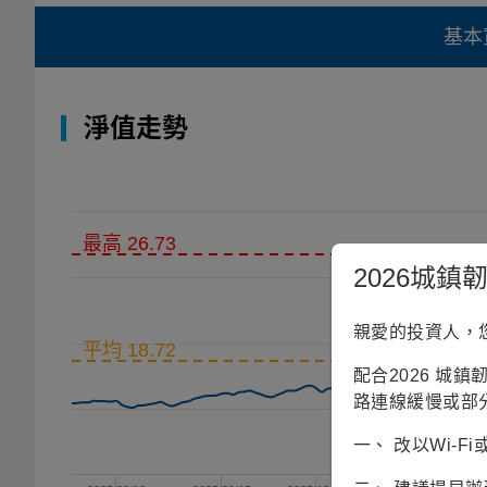
基本
淨值走勢
最高 26.73
2026城
親愛的投資人，
平均 18.72
配合2026 城
路連線緩慢或部
一、 改以Wi-