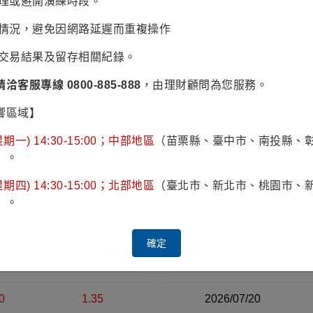
辦理或避開演練時段。
2025/12/08
2026/01/05
2026/02/02
2026/03/16
2026/04/
易情況，避免因網路延遲而重複操作
2023
2024
認交易結果及留存相關紀錄。
請洽客服專線 0800-885-888
，由理財顧問為您服務。
響區域】
期一) 14:30-15:00；中部地區
（苗栗縣、臺中市、南投縣、
）。
跌
漲跌幅%
日期
近30日淨值資料表（右側）
期四) 14:30-15:00；北部地區
（臺北市、新北市、桃園市、
16
-0.69
2026/07/23
）。
05
-0.21
2026/07/22
確定
1
3.61
2026/07/21
0
1.35
2026/07/20