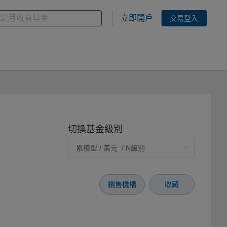
金
您想搜尋的基金關鍵字
立即開戶
交易登入
切換基金級別
銷售機構
收藏