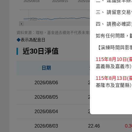
二、 建議提早
2025/08/18
2025/09/15
2025/10/13
2025/11/10
三、 請留意交
2021
2022
四、 請務必確
資料來源：理柏，基金過去績效不代表未來績效之表現。
如有任何問題，
◆
表示為配息日
【演練時間與影
近30日淨值
115年8月10日(星
嘉義縣及嘉義市
日期
淨值
漲
近30日淨值資料表（左側）
115年8月13日(星
2026/08/06
23.06
-0.
基隆市及宜蘭縣
2026/08/05
23.22
-0.
2026/08/04
23.27
0.8
2026/08/03
22.46
0.3