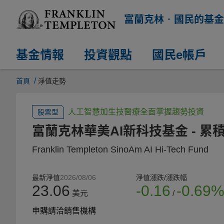
富蘭克林‧國民的基金
基金情報
投資觀點
國民e帳戶
/
首頁
淨值走勢
人工智慧加生技醫療全面掌握趨勢投資
股票型
富蘭克林華美AI新科技基金
- 累
Franklin Templeton SinoAm AI Hi-Tech Fund
最新淨值
2026/08/06
淨值漲跌/漲跌幅
23.06
-0.16
-0.69
美元
/
申購請洽銷售機構