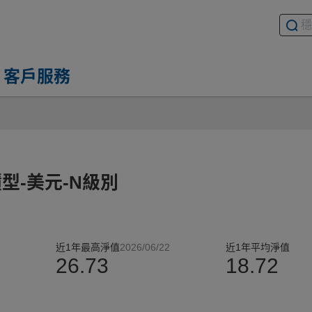
搜尋基
請輸入
客戶服務
積型-美元-N級別
近1年最高淨值
2026/06/22
近1年平均淨值
%
26.73
18.72