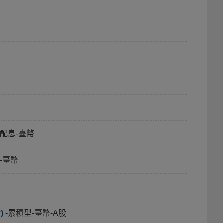
月配息-臺幣
-臺幣
)
-累積型-臺幣-A股