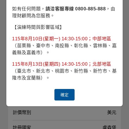
如有任何問題，
請洽客服專線 0800-885-888
，由
波動風險
16.18% (理柏三年期原幣別)
理財顧問為您服務。
對應指數
S&P North American Natural
【演練時間與影響區域】
Resources Sector Index、S&P
Global Natural Resources Index
115年8月10日(星期一) 14:30-15:00；中部地區
（苗栗縣、臺中市、南投縣、彰化縣、雲林縣、嘉
最高手續費
3.00%
義縣及嘉義市）。
115年8月13日(星期四) 14:30-15:00；北部地區
經理費
1.000%
（臺北市、新北市、桃園市、新竹縣、新竹市、基
隆市及宜蘭縣）。
投資標的
普通股為主
確定
投資地區
全球
計價幣別
美元
註冊國家
盧森堡