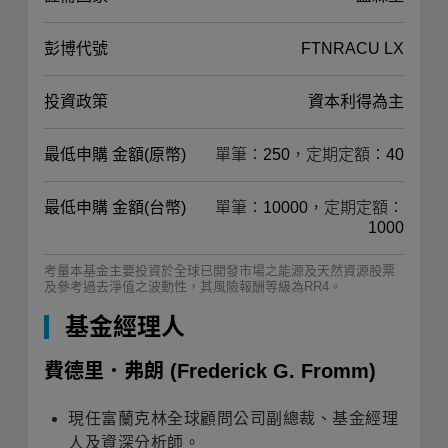
彭博代號
FTNRACU LX
投資政策
資本利得為主
最低申購 金額(原幣)
單筆：250，定期定額：40
最低申購 金額(台幣)
單筆：10000，定期定額：
1000
考量本基金主要投資於全球已開發市場之能源及天然資源股票
及參考過去淨值之波動性，其風險報酬等級為RR4。
基金經理人
費德里．弗朗
(Frederick G. Fromm)
現任富蘭克林全球顧問公司副總裁、基金經理
人及資深分析師。