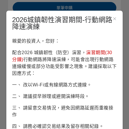
單筆申購
2026城鎮韌性演習期間-行動網路
定期定額
降速演練
銷售機構查詢
親愛的投資人，您好：
配合2026 城鎮韌性（防空）演習，
演習期間(30
基本資料
分鐘)
行動網路將降速演練，可能會出現行動網路
連線緩慢或部分功能受影響之現象。建議採取以下
基金成立日
2007/07/12
因應方式：
一、 改以Wi-Fi或有線網路方式連線。
股份/級別發行日
2007/07/12
二、 建議提早辦理或避開演練時段。
基金規模
3億7仟1佰萬美元
三、 請留意交易情況，避免因網路延遲而重複操
(2026/07/31)
作
風險等級
RR4(穩健型)
四、 請務必確認交易結果及留存相關紀錄。