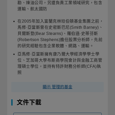
勘、煉油公司，另還負責工業領域研究，包含
運輸、航太國防
在
2005
年加入富蘭克林坦伯頓基金集團之前，
馬修
·
亞當斯曾在史密斯巴尼
(Smith Barney)
、
貝爾斯登
(Bear Stearns)
、羅伯遜
·
史蒂芬斯
(Robertson Stephens)
擔任股票分析師，先前
的研究經驗包含企業軟體、網路、運輸。
亞馬修
·
亞當斯擁有康乃爾大學經濟學學士學
位、芝加哥大學布斯商學院會計與金融工商管
理碩士學位，並持有特許財務分析師
(CFA)
執
照
顯示 管理的基金
文件下載