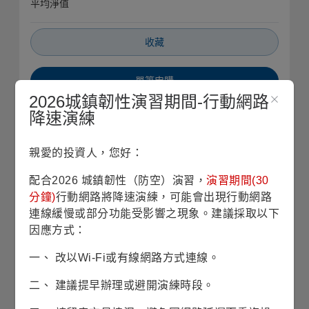
平均淨值
收藏
單筆申購
2026城鎮韌性演習期間-行動網路
降速演練
定期定額
親愛的投資人，您好：
銷售機構查詢
配合2026 城鎮韌性（防空）演習，
演習期間(30
基本資料
分鐘)
行動網路將降速演練，可能會出現行動網路
連線緩慢或部分功能受影響之現象。建議採取以下
因應方式：
基金成立日
1954/11/29
一、 改以Wi-Fi或有線網路方式連線。
股份/級別發行日
1954/11/29
二、 建議提早辦理或避開演練時段。
基金規模
91億6仟9佰萬美元