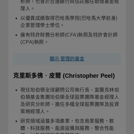
析師，也曾於百達銀行與信託擔任助理基金經
理人。
以優異成績取得巴哈馬學院
(
巴哈馬大學前身
)
企業管理學士學位
。
擁有特許財務分析師
(CFA)
執照及特許會計師
(CPA)
執照
。
顯示 管理的基金
克里斯多佛‧皮爾
(Christopher Peel)
現任坦伯頓全球顧問公司執行長、
富蘭克林坦
伯頓基金集團坦伯頓全球股票團隊基金經理人
及
研究分析師，擔任多檔全球股票團隊及投資
策略經理人
。
研究領域涵蓋多項產業，包含商業服務、軟
體、科技服務、能源設備與服務、整合性能