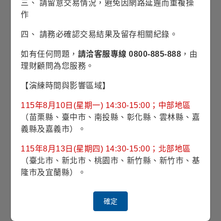
三、 請留意交易情況，避免因網路延遲而重複操
(2026/07/30)
作
四、 請務必確認交易結果及留存相關紀錄。
風險等級
RR3(穩健型)
如有任何問題，
請洽客服專線 0800-885-888
，由
波動風險
12.88% (理柏三年期原幣別)
理財顧問為您服務。
【演練時間與影響區域】
對應指數
MSCI All Country World Index-NR
115年8月10日(星期一) 14:30-15:00；中部地區
最高手續費
3.00%
（苗栗縣、臺中市、南投縣、彰化縣、雲林縣、嘉
義縣及嘉義市）。
經理費
*
不超過
0.780%
115年8月13日(星期四) 14:30-15:00；北部地區
（臺北市、新北市、桃園市、新竹縣、新竹市、基
投資標的
普通股
隆市及宜蘭縣）。
投資地區
全球
確定
計價幣別
美元