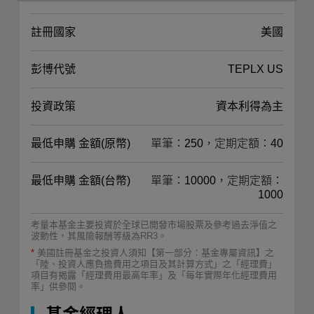
註冊國家
美國
彭博代號
TEPLX US
投資政策
資本利得為主
最低申購 金額(原幣)
單筆：250，定期定額：40
最低申購 金額(台幣)
單筆：10000，定期定額：
1000
考量本基金主要投資於全球已開發市場股票及參考過去淨值之
波動性，其風險報酬等級為RR3。
*
美國註冊基金之投資人須知【第一部分：基金專屬資訊】之
「陸、投資人應負擔費用之項目及其計算方式」之「經理費」
項目有揭露「經理費用最高年率」及「每年實際年化經理費用
率」供參閱。