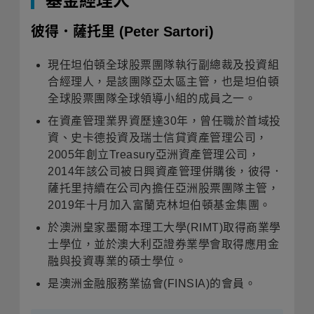
基金經理人
彼得．薩托里
(Peter Sartori)
現任坦伯頓全球股票團隊執行副總裁及投資組
合經理人，是該團隊亞太區主管，也是坦伯頓
全球股票團隊全球領導小組的成員之一
。
在資產管理業界資歷達
30
年，曾任職於首域投
資、史卡德投資及瑞士信貸資產管理公司，
2005
年創立
Treasury
亞洲資產管理公司，
2014
年該公司被日興資產管理併購後，彼得．
薩托里持續在公司內擔任亞洲股票團隊主管，
2019
年十月加入富蘭克林坦伯頓基金集團
。
於澳洲皇家墨爾本理工大學
(RIMT)
取得商業學
士學位，並於澳大利亞證券業學會取得應用金
融與投資專業的碩士學位
。
是澳洲金融服務業協會
(FINSIA)
的會員
。