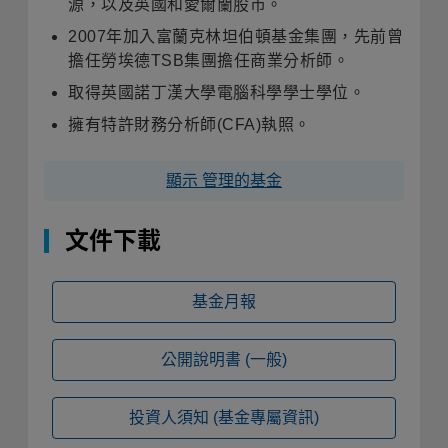
源，以及英國和愛爾蘭股市
。
2007
年加入富蘭克林坦伯頓基金集團，先前曾
擔任勞埃德
TSB
集團擔任商業分析師
。
取得英國諾丁漢大學電腦科學學士學位
。
擁有特許財務分析師
(CFA)
執照
。
顯示 管理的基金
文件下載
基金月報
公開說明書
(一般)
投資人須知
(基金專屬資訊)