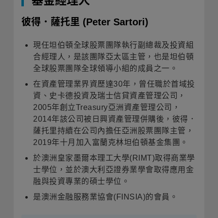
基金經理人
彼得．薩托里
(Peter Sartori)
現任坦伯頓全球股票團隊執行副總裁及投資組
合經理人，是該團隊亞太區主管，也是坦伯頓
全球股票團隊全球領導小組的成員之一
。
在資產管理業界資歷達
30
年，曾任職於首域投
資、史卡德投資及瑞士信貸資產管理公司，
2005
年創立
Treasury
亞洲資產管理公司，
2014
年該公司被日興資產管理併購後，彼得．
薩托里持續在公司內擔任亞洲股票團隊主管，
2019
年十月加入富蘭克林坦伯頓基金集團
。
於澳洲皇家墨爾本理工大學
(RIMT)
取得商業學
士學位，並於澳大利亞證券業學會取得應用金
融與投資專業的碩士學位
。
是澳洲金融服務業協會
(FINSIA)
的會員
。