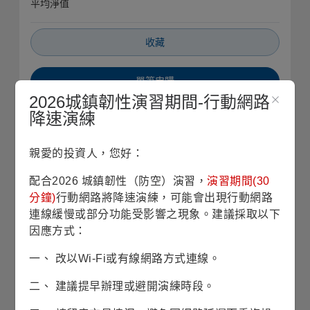
平均淨值
收藏
單筆申購
2026城鎮韌性演習期間-行動網路
降速演練
定期定額
親愛的投資人，您好：
銷售機構查詢
配合2026 城鎮韌性（防空）演習，
演習期間(30
基本資料
分鐘)
行動網路將降速演練，可能會出現行動網路
連線緩慢或部分功能受影響之現象。建議採取以下
因應方式：
基金成立日
1954/11/29
一、 改以Wi-Fi或有線網路方式連線。
股份/級別發行日
1954/11/29
二、 建議提早辦理或避開演練時段。
基金規模
91億6仟9佰萬美元