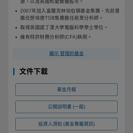
源，以及英國和愛爾蘭股市
。
2007
年加入富蘭克林坦伯頓基金集團，先前曾
擔任勞埃德
TSB
集團擔任商業分析師
。
取得英國諾丁漢大學電腦科學學士學位
。
擁有特許財務分析師
(CFA)
執照
。
顯示 管理的基金
文件下載
基金月報
公開說明書
(一般)
投資人須知
(基金專屬資訊)