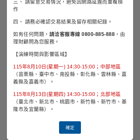
三、 請留意交易情況，避免因網路延遲而重複操
(2026/07/30)
作
四、 請務必確認交易結果及留存相關紀錄。
風險等級
RR3(穩健型)
如有任何問題，
請洽客服專線 0800-885-888
，由
波動風險
12.88% (理柏三年期原幣別)
理財顧問為您服務。
【演練時間與影響區域】
對應指數
MSCI All Country World Index-NR
115年8月10日(星期一) 14:30-15:00；中部地區
最高手續費
3.00%
（苗栗縣、臺中市、南投縣、彰化縣、雲林縣、嘉
義縣及嘉義市）。
經理費
*
不超過
0.780%
115年8月13日(星期四) 14:30-15:00；北部地區
（臺北市、新北市、桃園市、新竹縣、新竹市、基
投資標的
普通股
隆市及宜蘭縣）。
投資地區
全球
確定
計價幣別
美元