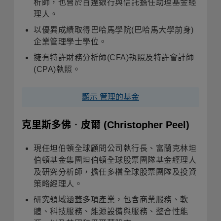
析師，也曾於百達銀行與信託擔任助理基金經
理人。
以優異成績取得巴哈馬學院
(
巴哈馬大學前身
)
企業管理學士學位
。
擁有特許財務分析師
(CFA)
執照及特許會計師
(CPA)
執照
。
顯示 管理的基金
克里斯多佛‧皮爾
(Christopher Peel)
現任坦伯頓全球顧問公司執行長、
富蘭克林坦
伯頓基金集團坦伯頓全球股票團隊基金經理人
及
研究分析師，擔任多檔全球股票團隊及投資
策略經理人
。
研究領域涵蓋多項產業，包含商業服務、軟
體、科技服務、能源設備與服務、整合性能