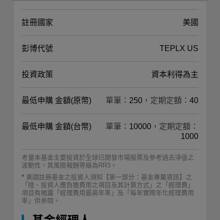
註冊國家
美國
彭博代號
TEPLX US
投資政策
資本利得為主
最低申購 金額(原幣)
單筆：250，定期定額：40
最低申購 金額(台幣)
單筆：10000，定期定額：
1000
考量本基金主要投資於全球已開發市場股票及參考過去淨值之
波動性，其風險報酬等級為RR3。
*
美國註冊基金之投資人須知【第一部分：基金專屬資訊】之
「陸、投資人應負擔費用之項目及其計算方式」之「經理費」
項目有揭露「經理費用最高年率」及「每年實際年化經理費用
率」供參閱。