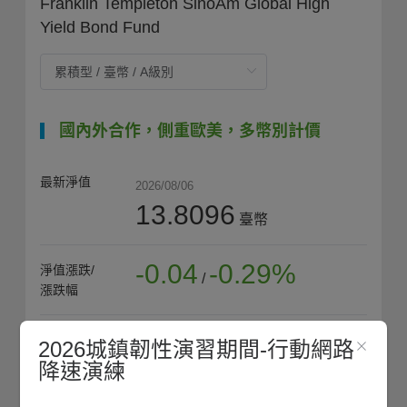
Franklin Templeton SinoAm Global High
Yield Bond Fund
國內外合作，側重歐美，多幣別計價
最新淨值
2026/08/06
13.8096
臺幣
-0.04
-0.29%
淨值漲跌/
/
漲跌幅
13.8498
近1年
2026城鎮韌性演習期間-行動網路
最高淨值
降速演練
(2026/08/05)