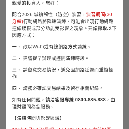
親愛的投資人，您好：
13.4483
近1年
平均淨值
配合2026 城鎮韌性（防空）演習，
演習期間(30
分鐘)
行動網路將降速演練，可能會出現行動網路
連線緩慢或部分功能受影響之現象。建議採取以下
收藏
因應方式：
單筆申購
一、 改以Wi-Fi或有線網路方式連線。
二、 建議提早辦理或避開演練時段。
定期定額
三、 請留意交易情況，避免因網路延遲而重複操
銷售機構查詢
作
四、 請務必確認交易結果及留存相關紀錄。
基本資料
如有任何問題，
請洽客服專線 0800-885-888
，由
理財顧問為您服務。
基金成立日
2012/06/28
【演練時間與影響區域】
股份/級別發行日
2012/06/28