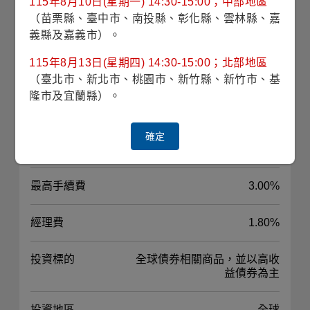
115年8月10日(星期一) 14:30-15:00；中部地區
（苗栗縣、臺中市、南投縣、彰化縣、雲林縣、嘉
基金規模
76億7仟2佰萬臺幣
義縣及嘉義市）。
(2026/07/30)
115年8月13日(星期四) 14:30-15:00；北部地區
風險等級
RR3(穩健型)
（臺北市、新北市、桃園市、新竹縣、新竹市、基
隆市及宜蘭縣）。
波動風險
3.45% (理柏三年期原幣別)
確定
對應指數
-
最高手續費
3.00%
經理費
1.80%
投資標的
全球債券相關商品，並以高收
益債券為主
投資地區
全球