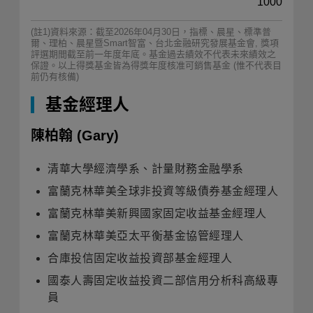
1000
(註1)資料來源：截至2026年04月30日，指標、晨星、標準普
爾、理柏、晨星暨Smart智富、台北金融研究發展基金會, 獎項
評選期間截至前一年度年底。基金過去績效不代表未來績效之
保證。以上得獎基金皆為得獎年度核准可銷售基金 (惟不代表目
前仍有核備)
基金經理人
陳柏翰
(Gary)
清華大學經濟學系、計量財務金融學系
富蘭克林華美全球非投資等級債券基金經理人
富蘭克林華美新興國家固定收益基金經理人
富蘭克林華美亞太平衡基金協管經理人
合庫投信固定收益投資部基金經理人
國泰人壽固定收益投資二部信用分析科高級專
員