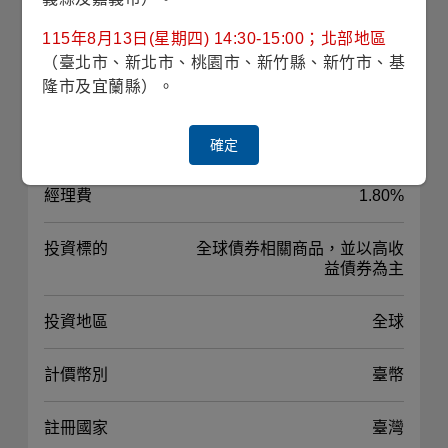
波動風險
3.45% (理柏三年期原幣別)
115年8月13日(星期四) 14:30-15:00；北部地區
（臺北市、新北市、桃園市、新竹縣、新竹市、基
隆市及宜蘭縣）。
對應指數
-
最高手續費
遞延銷售手續費率
確定
經理費
1.80%
投資標的
全球債券相關商品，並以高收
益債券為主
投資地區
全球
計價幣別
臺幣
註冊國家
臺灣