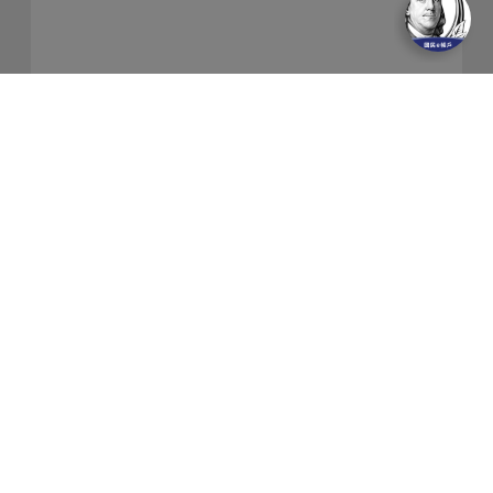
關於我們
隱私權保護政策
金融友善服務
防制洗錢及客戶審查常見問答集
網站導覽
聯絡我們