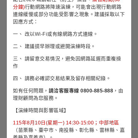
7.1967
近1年
分鐘)
行動網路將降速演練，可能會出現行動網路
平均淨值
連線緩慢或部分功能受影響之現象。建議採取以下
因應方式：
收藏
一、 改以Wi-Fi或有線網路方式連線。
申購請洽銷售機構
銷售機構查詢
二、 建議提早辦理或避開演練時段。
基本資料
三、 請留意交易情況，避免因網路延遲而重複操
作
基金成立日
2012/06/28
四、 請務必確認交易結果及留存相關紀錄。
如有任何問題，
請洽客服專線 0800-885-888
，由
股份/級別發行日
2019/04/02
理財顧問為您服務。
基金規模
76億7仟2佰萬臺幣
【演練時間與影響區域】
(2026/07/30)
115年8月10日(星期一) 14:30-15:00；中部地區
（苗栗縣、臺中市、南投縣、彰化縣、雲林縣、嘉
風險等級
RR3(穩健型)
義縣及嘉義市）。