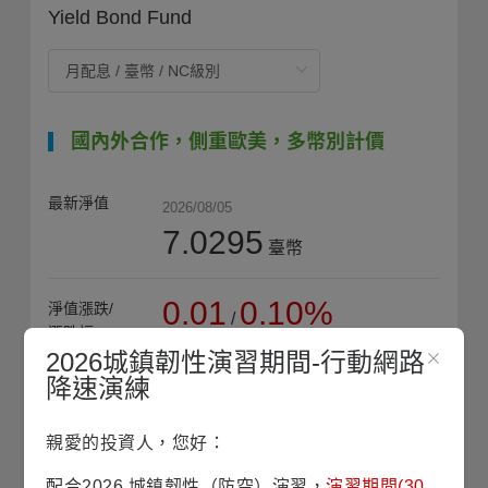
Yield Bond Fund
國內外合作，側重歐美，多幣別計價
最新淨值
2026/08/05
7.0295
臺幣
0.01
0.10%
淨值漲跌/
/
漲跌幅
2026城鎮韌性演習期間-行動網路
降速演練
7.3675
近1年
最高淨值
(2026/01/27)
親愛的投資人，您好：
配合2026 城鎮韌性（防空）演習，
演習期間(30