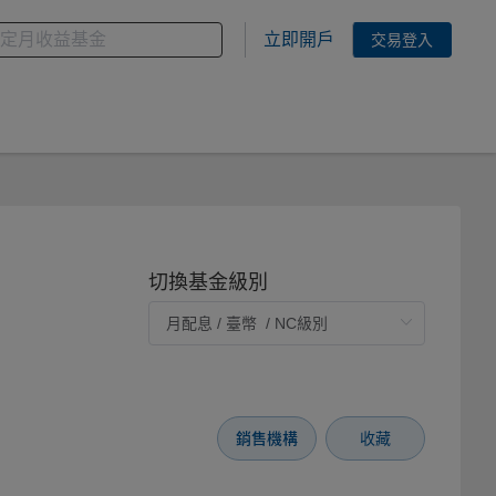
金
您想搜尋的基金關鍵字
立即開戶
交易登入
切換基金級別
銷售機構
收藏