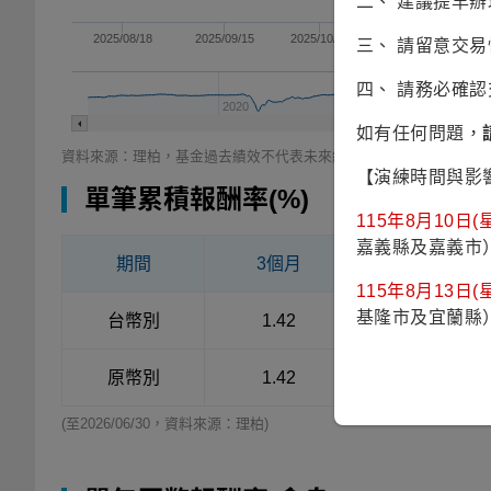
二、 建議提早
2025/08/18
2025/09/15
2025/10/13
2025/11/10
三、 請留意交
四、 請務必確
2020
2021
如有任何問題，
資料來源：理柏，基金過去績效不代表未來績效之表現。
【演練時間與影
單筆累積報酬率(%)
115年8月10日(星
嘉義縣及嘉義市
期間
3個月
6個月
115年8月13日(星
基隆市及宜蘭縣
台幣別
1.42
0.97
原幣別
1.42
0.97
(至2026/06/30，資料來源：理柏)