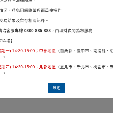
辦理或避開演練時段。
2025/12/08
2026/01/05
2026/02/02
2026/03/16
2026/0
易情況，避免因網路延遲而重複操作
認交易結果及留存相關紀錄。
2022
2023
2024
請洽客服專線 0800-885-888
，由理財顧問為您服務。
響區域】
期一) 14:30-15:00；中部地區
（苗栗縣、臺中市、南投縣、
）。
1年
2年
3年
期四) 14:30-15:00；北部地區
（臺北市、新北市、桃園市、
）。
7.00
10.21
19.51
7.00
10.21
19.51
確定