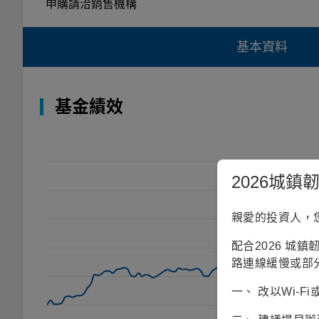
申購請洽銷售機構
基本資料
基金績效
2026城
親愛的投資人，
配合2026 城
路連線緩慢或部
一、 改以Wi-