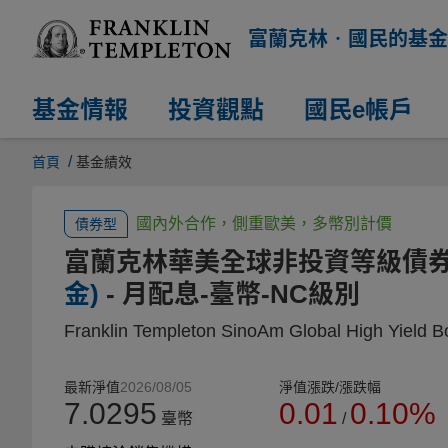
富蘭克林‧國民的基金
基金情報
投資觀點
國民e帳戶
/
首頁
基金績效
國內外合作，側重歐美，多幣別計價
債券型
富蘭克林華美全球非投資等級債
金)
- 月配息-臺幣-NC級別
Franklin Templeton SinoAm Global High Yield 
最新淨值
2026/08/05
淨值漲跌/漲跌幅
7.0295
0.01
0.10%
臺幣
/