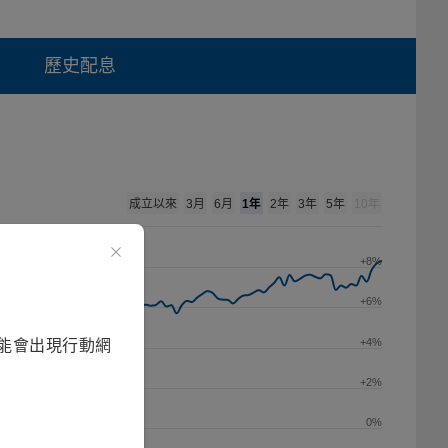
歷史配息
成立以來
1年
3月
6月
2年
3年
5年
10年
+8%
+6%
+4%
能會出現行動網
+2%
0%