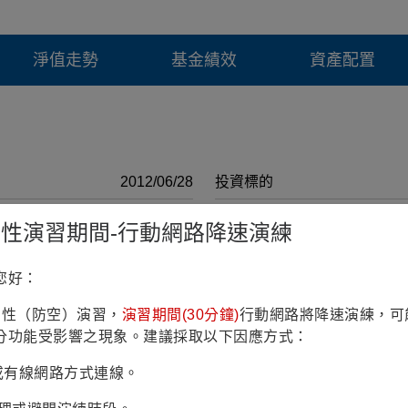
淨值走勢
基金績效
資產配置
2012/06/28
投資標的
2019/04/02
投資地區
鎮韌性演習期間-行動網路降速演練
6億7仟2佰萬臺幣 (2026/07/30)
計價幣別
您好：
RR3(穩健型)
註冊國家
鎮韌性（防空）演習，
演習期間(30分鐘)
行動網路將降速演練，可
4.18% (理柏三年期原幣別)
彭博代號
分功能受影響之現象。建議採取以下因應方式：
-
投資政策
Fi或有線網路方式連線。
遞延銷售手續費率
最低申購 金額(原幣)