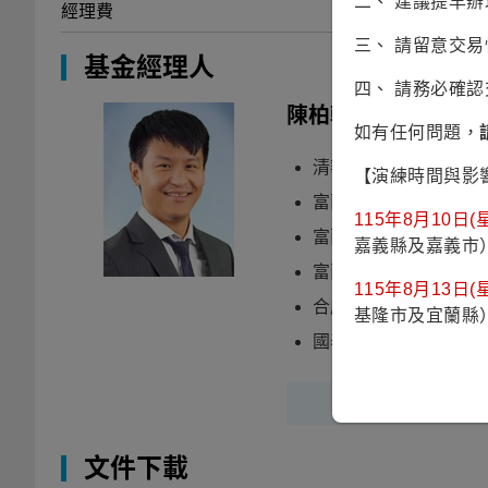
二、 建議提早
經理費
三、 請留意交
基金經理人
四、 請務必確
陳柏翰
(Gary)
如有任何問題，
清華大學經濟學系、
【演練時間與影
富蘭克林華美全球非
115年8月10日(星
富蘭克林華美新興國
嘉義縣及嘉義市
富蘭克林華美亞太平
115年8月13日(星
合庫投信固定收益投
基隆市及宜蘭縣
國泰人壽固定收益投
文件下載