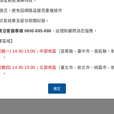
辦理或避開演練時段。
1.80%
最低申購 金額(台幣)
易情況，避免因網路延遲而重複操作
認交易結果及留存相關紀錄。
請洽客服專線 0800-885-888
，由理財顧問為您服務。
計量財務金融學系
響區域】
投資等級債券基金經理人
期一) 14:30-15:00；中部地區
（苗栗縣、臺中市、南投縣、
家固定收益基金經理人
）。
衡基金協管經理人
期四) 14:30-15:00；北部地區
（臺北市、新北市、桃園市、
資部基金經理人
）。
資二部信用分析科高級專員
確定
顯示 管理的基金