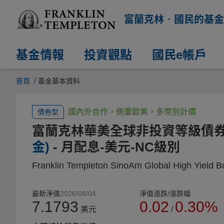
富蘭克林‧國民的基金
基金情報
投資觀點
國民e帳戶
/
首頁
基金基本資料
國內外合作，側重歐美，多幣別計價
債券型
富蘭克林華美全球非投資等級債
金)
- 月配息-美元-NC級別
Franklin Templeton SinoAm Global High Yield 
最新淨值
2026/08/04
淨值漲跌/漲跌幅
7.1793
0.02
0.30%
美元
/