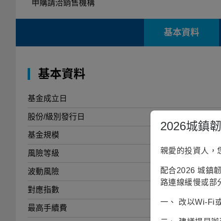
申購請洽銷售機構
基本資料
基本資料
基金成立日
股份/級別發行日
2026城
基金規模
7
親愛的投資人，
風險等級
配合2026 城
波動風險
路連線緩慢或部
對應指數
一、 改以Wi-
最高手續費