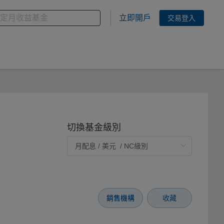
金
您想搜尋的基金關鍵字
立即開戶
交易登入
切換基金級別
銷售機構
收藏