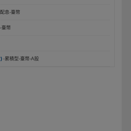
月配息-臺幣
-臺幣
)
-累積型-臺幣-A股