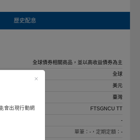
歷史配息
全球債券相關商品，並以高收益債券為主
全球
美元
臺灣
能會出現行動網
FTSGNCU TT
-
單筆：-，定期定額：-