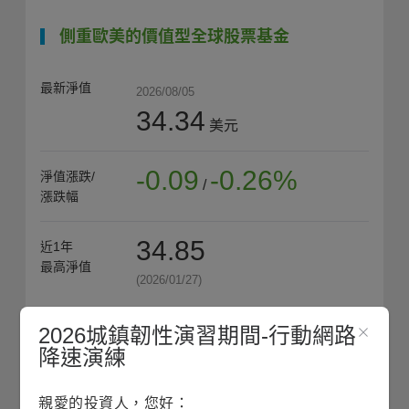
側重歐美的價值型全球股票基金
最新淨值
2026/08/05
34.34
美元
-0.09
-0.26%
淨值漲跌/
/
漲跌幅
34.85
近1年
最高淨值
(2026/01/27)
2026城鎮韌性演習期間-行動網路
33.15
近1年
降速演練
平均淨值
親愛的投資人，您好：
收藏