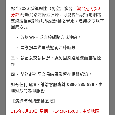
配合2026 城鎮韌性（防空）演習，
演習期間(30
僅供法人機構申購
銷售機構查詢
分鐘)
行動網路將降速演練，可能會出現行動網路
連線緩慢或部分功能受影響之現象。建議採取以下
因應方式：
投資產業(%)
(2026/06/30)
一、 改以Wi-Fi或有線網路方式連線。
35
二、 建議提早辦理或避開演練時段。
29.64%
29.64%
30
三、 請留意交易情況，避免因網路延遲而重複操
作
25
四、 請務必確認交易結果及留存相關紀錄。
20.23%
20.23%
20
如有任何問題，
請洽客服專線 0800-885-888
，由
15
理財顧問為您服務。
9.40%
9.40%
【演練時間與影響區域】
10
8.75%
8.75%
8.63%
8.63%
8.49%
8.49%
8.03%
8.03%
115年8月10日(星期一) 14:30-15:00；中部地區
5
3.79%
3.79%