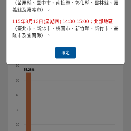
2.28%
2.28%
（苗栗縣、臺中市、南投縣、彰化縣、雲林縣、嘉
0.76%
0.76%
義縣及嘉義市）。
0
其他產業
健康醫療
現金及約當現金
金融
原物料
消費性耐久財
通訊服務
資訊科技
工業
能源
115年8月13日(星期四) 14:30-15:00；北部地區
（臺北市、新北市、桃園市、新竹縣、新竹市、基
隆市及宜蘭縣）。
投資國家(%)
確定
(2026/06/30)
60
55.28%
55.28%
50
40
30
20