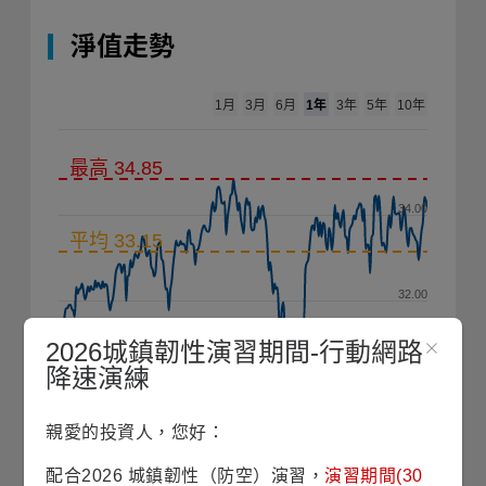
淨值走勢
1年
1月
3月
6月
3年
5年
10年
最高 34.85
34.00
平均 33.15
32.00
2026城鎮韌性演習期間-行動網路
降速演練
30.00
2025/10
2026/01
2026/04
2026/07
親愛的投資人，您好：
2020
配合2026 城鎮韌性（防空）演習，
演習期間(30