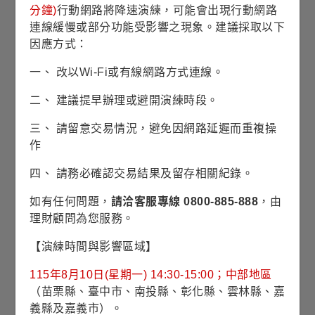
分鐘)
行動網路將降速演練，可能會出現行動網路
資料來源：理柏，基金過去績效不代表未來績效之表現。
連線緩慢或部分功能受影響之現象。建議採取以下
◆
表示為配息日
因應方式：
側重歐美的價值型全球股票基金
一、 改以Wi-Fi或有線網路方式連線。
二、 建議提早辦理或避開演練時段。
最新淨值
2026/08/06
34.20
三、 請留意交易情況，避免因網路延遲而重複操
美元
作
-0.14
-0.41%
四、 請務必確認交易結果及留存相關紀錄。
淨值漲跌/
/
漲跌幅
如有任何問題，
請洽客服專線 0800-885-888
，由
理財顧問為您服務。
34.85
近1年
最高淨值
【演練時間與影響區域】
(2026/01/27)
115年8月10日(星期一) 14:30-15:00；中部地區
（苗栗縣、臺中市、南投縣、彰化縣、雲林縣、嘉
33.15
近1年
義縣及嘉義市）。
平均淨值