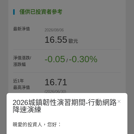
僅供已投資者參考
最新淨值
2026/08/06
16.55
歐元
-0.05
-0.30%
淨值漲跌/
/
漲跌幅
16.71
近1年
最高淨值
(2026/06/30)
2026城鎮韌性演習期間-行動網路
降速演練
15.64
近1年
平均淨值
親愛的投資人，您好：
收藏