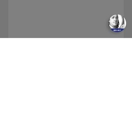
關於我們
隱私權保護政策
金融友善服務
防制洗錢及客戶審查常見問答集
網站導覽
聯絡我們