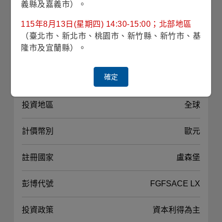
義縣及嘉義市）。
115年8月13日(星期四) 14:30-15:00；北部地區
最高手續費
3.00%
（臺北市、新北市、桃園市、新竹縣、新竹市、基
隆市及宜蘭縣）。
經理費
1.000%
確定
投資標的
普通股及債券
投資地區
全球
計價幣別
歐元
註冊國家
盧森堡
彭博代號
FGFSACE LX
投資政策
資本利得為主