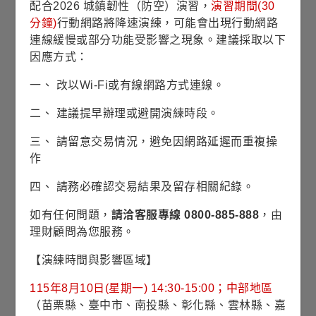
配合2026 城鎮韌性（防空）演習，
演習期間(30
分鐘)
行動網路將降速演練，可能會出現行動網路
停止交易
銷售機構查詢
連線緩慢或部分功能受影響之現象。建議採取以下
因應方式：
基本資料
一、 改以Wi-Fi或有線網路方式連線。
二、 建議提早辦理或避開演練時段。
基金成立日
2007/10/25
三、 請留意交易情況，避免因網路延遲而重複操
股份/級別發行日
2007/10/25
作
四、 請務必確認交易結果及留存相關紀錄。
基金規模
11億4仟2佰萬美元
(2026/07/31)
如有任何問題，
請洽客服專線 0800-885-888
，由
理財顧問為您服務。
風險等級
RR3(穩健型)
【演練時間與影響區域】
波動風險
10.69% (理柏三年期原幣別)
115年8月10日(星期一) 14:30-15:00；中部地區
（苗栗縣、臺中市、南投縣、彰化縣、雲林縣、嘉
對應指數
-