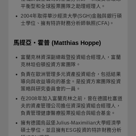
平衡型和全球股票團隊之助理經理人。
2004年取得華沙經濟大學(SGH)金融與銀行碩
士學位、擁有特許財務分析師執照(CFA)。
馬提亞・霍普
(Matthias Hoppe)
富蘭克林資深副總裁暨投資組合經理人，富蘭
克林坦伯頓投資方案團隊。
負責在歐洲管理多元資產投資組合，包括結果
導向與收益導向的基金。是投資方案團隊投資
策略與研究委員會的一員。
在2008年加入富蘭克林之前，曾在德國杜塞道
夫的資產管理公司擔任資深投資組合經理人，
負責管理健康醫療股票投組合與組合基金。
擁有德國烏茲堡Julius-Maximilian大學經濟學
碩士學位，並且擁有ESG投資的特許財務分析