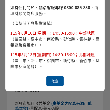
如有任何問題，
請洽客服專線 0800-885-888
，由
理財顧問為您服務。
【演練時間與影響區域】
精選基金
115年8月10日(星期一) 14:30-15:00；中部地區
（苗栗縣、臺中市、南投縣、彰化縣、雲林縣、嘉
義縣及嘉義市）。
穩定月收益基金
(本基金有相當比重投資於非
115年8月13日(星期四) 14:30-15:00；北部地區
投資等級之高風險債券且基金之配息來源可能
（臺北市、新北市、桃園市、新竹縣、新竹市、基
為本金)
-月配息-美元-A股
隆市及宜蘭縣）。
公司債基金
(本基金主要係投資於非投資等級
之高風險債券及符合美國Rule 144A規定之私
確定
募性質債券且基金之配息來源可能為本金)
-月
配息-美元-A股
新興市場月收益基金
(本基金之配息來源可能
為本金)
-月配息-美元-A股