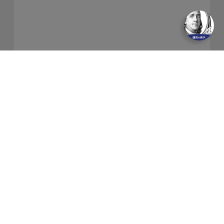
關於我們
隱私權保護政策
金融友善服務
防制洗錢及客戶審查常見問答集
網站導覽
聯絡我們