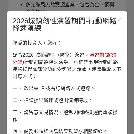
多元佈局天然資源產業，包含黃金、銅與
礦業類股。
2026城鎮韌性演習期間-行動網路
降速演練
投資展望
(本資料將於每月月底更新)
親愛的投資人，您好：
配合2026 城鎮韌性（防空）演習，
演習期間(30
OPEC+
增產的戰略轉變將提高全球石油供
分鐘)
行動網路將降速演練，可能會出現行動網路
應，未來原油市場供過於求情境難以避免，
連線緩慢或部分功能受影響之現象。建議採取以下
所幸石油市場需求穩健應能給予油價下檔支
因應方式：
撐，就能源股而言，類股自由現金流量充沛
一、 改以Wi-Fi或有線網路方式連線。
資產品質提升，也將增加發放股利、買回庫
藏股等股東友善政策，仍具投資價值。工業
二、 建議提早辦理或避開演練時段。
金屬受惠製造業穩定跡象、電氣化、資料中
心及電網擴張需求加速以及供應中斷問題，
三、 請留意交易情況，避免因網路延遲而重複操
黃金仍受利率下行、持續的地緣政治緊張情
作
勢及央行穩定買盤支撐，強化天然資源產業
四、 請務必確認交易結果及留存相關紀錄。
的多元投資機會。