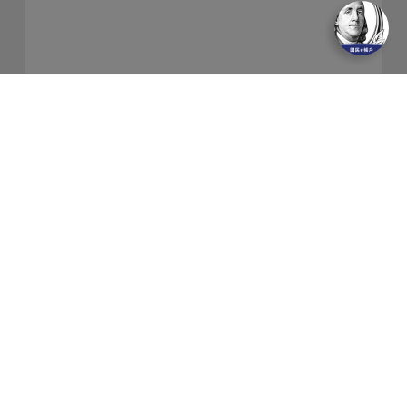
關於我們
隱私權保護政策
金融友善服務
防制洗錢及客戶審查常見問答集
網站導覽
聯絡我們