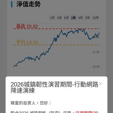
淨值走勢
1年
1月
3月
6月
3年
5年
10年
最高 15.32
14.00
平均 13.19
12.00
10.00
8.00
2026城鎮韌性演習期間-行動網路
2025/10
2026/01
2026/04
2026/07
降速演練
2010
2020
親愛的投資人，您好：