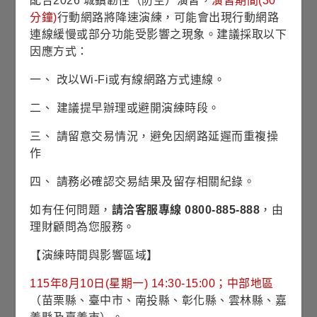
配合2026 城鎮韌性（防空）演習，
演習期間(30
資料來源：理柏，基金過去績效不代表未來績效之表現。
分鐘)
行動網路將降速演練，可能會出現行動網路
◆
表示為配息日
連線緩慢或部分功能受影響之現象。建議採取以下
分享天然資源多元商機的投資機會
因應方式：
一、 改以Wi-Fi或有線網路方式連線。
最新淨值
2026/08/07
二、 建議提早辦理或避開演練時段。
14.81
美元
三、 請留意交易情況，避免因網路延遲而重複操
作
0.12
0.82%
淨值漲跌/
/
漲跌幅
四、 請務必確認交易結果及留存相關紀錄。
15.32
如有任何問題，
請洽客服專線 0800-885-888
，由
近1年
理財顧問為您服務。
最高淨值
(2026/06/02)
【演練時間與影響區域】
13.19
近1年
115年8月10日(星期一) 14:30-15:00；中部地區
平均淨值
（苗栗縣、臺中市、南投縣、彰化縣、雲林縣、嘉