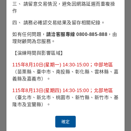
三、 請留意交易情況，避免因網路延遲而重複操
作
相關訊息
四、 請務必確認交易結果及留存相關紀錄。
最新經理人評論
如有任何問題，
請洽客服專線 0800-885-888
，由
理財顧問為您服務。
與不確定性共舞：保持靈活、專注收益
【演練時間與影響區域】
美國聚焦
115年8月10日(星期一) 14:30-15:00；中部地區
美債殖利率上行，美國平衡策略穩健前行
（苗栗縣、臺中市、南投縣、彰化縣、雲林縣、嘉
義縣及嘉義市）。
每季投資展望
115年8月13日(星期四) 14:30-15:00；北部地區
2026年第二季美股財報觀察與展望
（臺北市、新北市、桃園市、新竹縣、新竹市、基
隆市及宜蘭縣）。
美國聚焦
油價高漲，美國股債策略逆勢「揩油」
確定