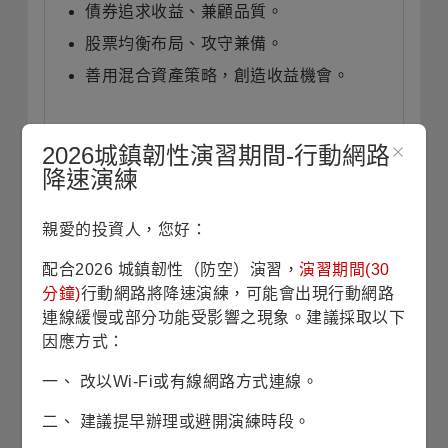
債券追求收益、兼顧品質。
股票均衡布局、攻守兼備。
善用混合資產策略，創造收益機會。
2026城鎮韌性演習期間-行動網路
投資展望
(本資料將於每月月底更新)
降速演練
親愛的投資人，您好：
本收益策略運用彈性資產配置、全方位均衡
布局與靈活多源的收益策略，應對
不確定性
配合2026 城鎮韌性（防空）演習，
演習期間(30
與資產快速輪動環境及投資人對現金流的需
分鐘)
行動網路將降速演練，可能會出現行動網路
求。
連線緩慢或部分功能受影響之現象。建議採取以下
因應方式：
現階段股債市展望均衡，
成長股、循環股與
防禦股均衡布局，
投資級與
非投資級債兼
一、 改以Wi-Fi或有線網路方式連線。
具
。
二、 建議提早辦理或避開演練時段。