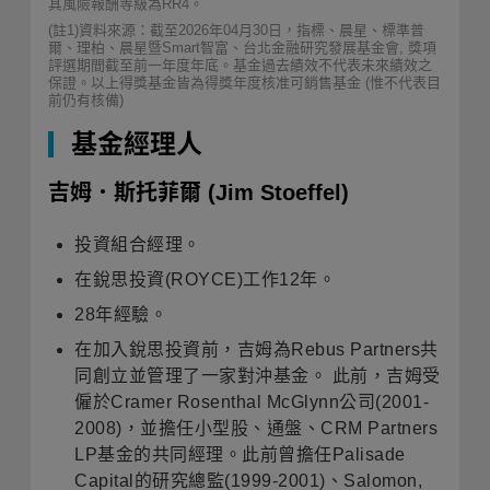
其風險報酬等級為RR4。
(註1)資料來源：截至2026年04月30日，指標、晨星、標準普
爾、理柏、晨星暨Smart智富、台北金融研究發展基金會, 獎項
評選期間截至前一年度年底。基金過去績效不代表未來績效之
保證。以上得獎基金皆為得獎年度核准可銷售基金 (惟不代表目
前仍有核備)
基金經理人
吉姆．斯托菲爾
(Jim Stoeffel)
投資組合經理。
在銳思投資(ROYCE)工作12年。
28年經驗。
在加入銳思投資前，吉姆為Rebus Partners共
同創立並管理了一家對沖基金。 此前，吉姆受
僱於Cramer Rosenthal McGlynn公司(2001-
2008)，並擔任小型股、通盤、CRM Partners
LP基金的共同經理。此前曾擔任Palisade
Capital的研究總監(1999-2001)、Salomon,