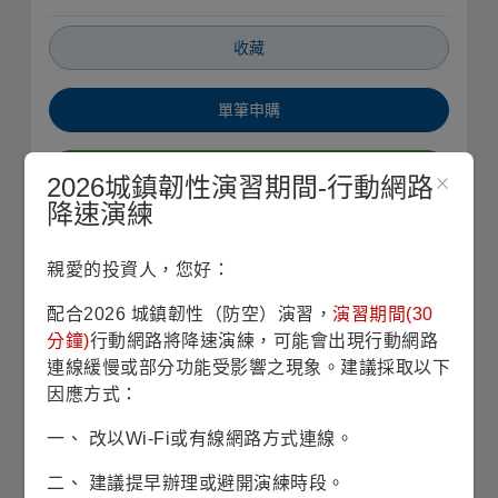
收藏
單筆申購
定期定額
2026城鎮韌性演習期間-行動網路
降速演練
銷售機構查詢
親愛的投資人，您好：
基本資料
配合2026 城鎮韌性（防空）演習，
演習期間(30
分鐘)
行動網路將降速演練，可能會出現行動網路
基金成立日
2002/11/08
連線緩慢或部分功能受影響之現象。建議採取以下
因應方式：
股份/級別發行日
2007/05/09
一、 改以Wi-Fi或有線網路方式連線。
基金規模
13億5仟1佰萬美元
二、 建議提早辦理或避開演練時段。
(2026/07/30)