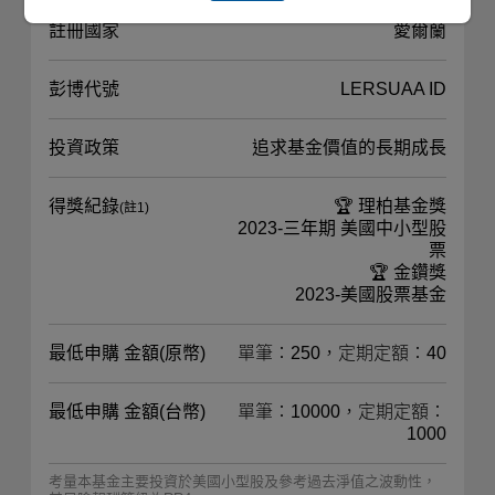
註冊國家
愛爾蘭
彭博代號
LERSUAA ID
投資政策
追求基金價值的長期成長
得獎紀錄
🏆 理柏基金獎
(註1)
2023-三年期 美國中小型股
票
🏆 金鑽獎
2023-美國股票基金
最低申購 金額(原幣)
單筆：250，定期定額：40
最低申購 金額(台幣)
單筆：10000，定期定額：
1000
考量本基金主要投資於美國小型股及參考過去淨值之波動性，