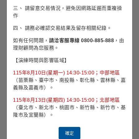
三、 請留意交易情況，避免因網路延遲而重複操
作
風險等級
RR4(穩健型)
四、 請務必確認交易結果及留存相關紀錄。
波動風險
22.25% (理柏三年期原幣別)
如有任何問題，
請洽客服專線 0800-885-888
，由
理財顧問為您服務。
對應指數
Russell 2000 Value Index
【演練時間與影響區域】
最高手續費
3%
115年8月10日(星期一) 14:30-15:00；中部地區
（苗栗縣、臺中市、南投縣、彰化縣、雲林縣、嘉
經理費
1.500%
義縣及嘉義市）。
投資標的
美國小型股票為主
115年8月13日(星期四) 14:30-15:00；北部地區
（臺北市、新北市、桃園市、新竹縣、新竹市、基
投資地區
美國
隆市及宜蘭縣）。
計價幣別
美元
確定