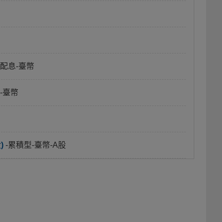
月配息-臺幣
-臺幣
)
-累積型-臺幣-A股