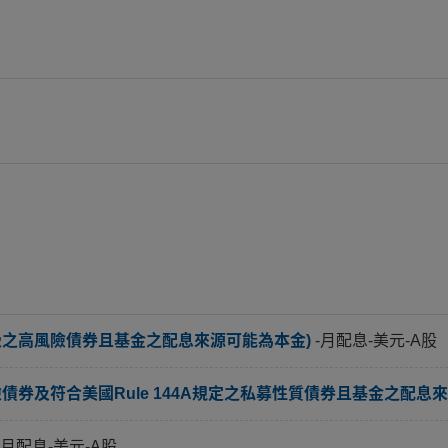
級之高風險債券且基金之配息來源可能為本金)
-月配息-美元-A股
券及符合美國Rule 144A規定之私募性質債券且基金之配息來
-月配息-美元-A股