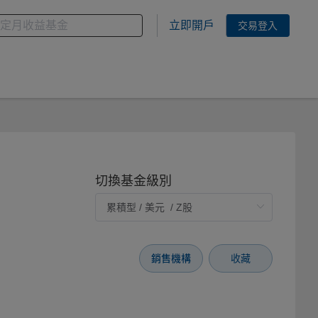
金
您想搜尋的基金關鍵字
立即開戶
交易登入
切換基金級別
銷售機構
收藏