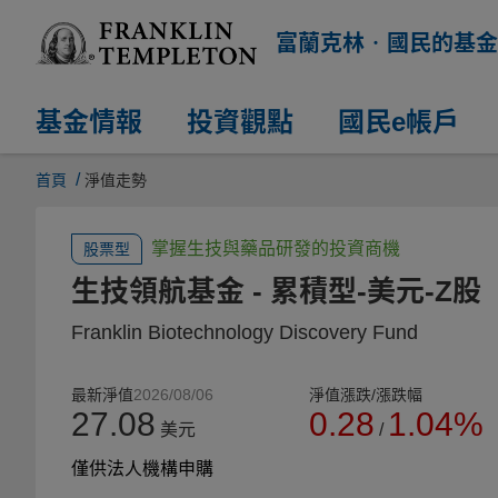
富蘭克林‧國民的基金
基金情報
投資觀點
國民e帳戶
/
首頁
淨值走勢
掌握生技與藥品研發的投資商機
股票型
生技領航基金
- 累積型-美元-Z股
Franklin Biotechnology Discovery Fund
最新淨值
2026/08/06
淨值漲跌/漲跌幅
27.08
0.28
1.04%
美元
/
僅供法人機構申購