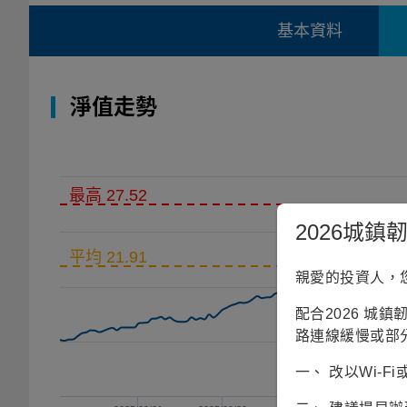
基本資料
淨值走勢
最高 27.52
2026城
平均 21.91
親愛的投資人，
配合2026 城
路連線緩慢或部
一、 改以Wi-