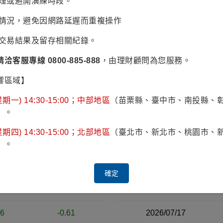
辦理或避開演練時段。
1/24
2025/12/22
2026/01/19
2026/02/16
2026/03/16
2026/
易情況，避免因網路延遲而重複操作
2020
2022
認交易結果及留存相關紀錄。
請洽客服專線 0800-885-888
，由理財顧問為您服務。
響區域】
期一) 14:30-15:00；中部地區
（苗栗縣、臺中市、南投縣、
）。
跌
漲跌幅%
日期
近30日淨值資料表（右側）
期四) 14:30-15:00；北部地區
（臺北市、新北市、桃園市、
8
1.04
2026/07/22
）。
2
0.83
2026/07/21
確定
8
2.63
2026/07/20
16
-0.61
2026/07/17