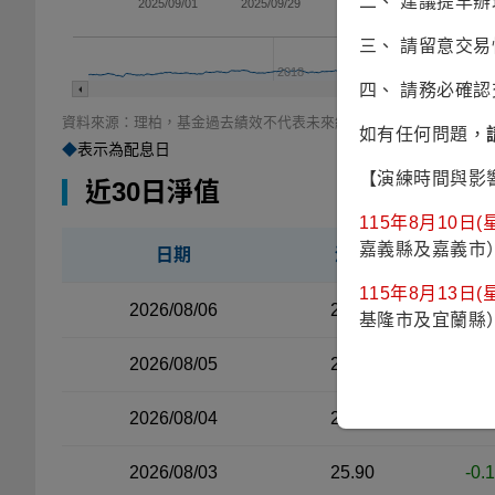
二、 建議提早
2025/09/01
2025/09/29
2025/10/27
2025/1
三、 請留意交
2018
四、 請務必確
資料來源：理柏，基金過去績效不代表未來績效之表現。
如有任何問題，
◆
表示為配息日
【演練時間與影
近30日淨值
115年8月10日(星
嘉義縣及嘉義市
日期
淨值
漲
近30日淨值資料表（左側）
115年8月13日(星
2026/08/06
27.08
0.2
基隆市及宜蘭縣
2026/08/05
26.80
0.2
2026/08/04
26.58
0.6
2026/08/03
25.90
-0.