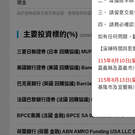
二、 建議提早
現金
三、 請留意交
由於證券結算交易作業延遲，使現金與約當現金出現暫時性的負部位
四、 請務必確
主要投資標的(%)
(2026/06/30)
如有任何問題，
【演練時間與影
三菱日聯證券 (日本 回購協議) MUFG Securities EMEA PL
115年8月10日(星
美國銀行證券 (美國 回購協議) Banc Of America Securitie
嘉義縣及嘉義市
115年8月13日(星
巴克萊銀行 (英國 回購協議) Barclays Bank PLC 3.64% 
基隆市及宜蘭縣
法國巴黎銀行證券 (法國 回購協議) BNP Paribas Securities
BPCE集團 (法國 金融) BPCE SA 02/08/2027 CPD
荷蘭銀行 (荷蘭 金融) ABN AMRO Funding USA LLC 07