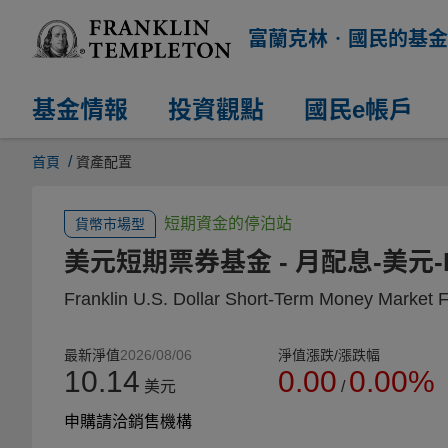
富蘭克林‧國民的基金
基金情報
投資觀點
國民e帳戶
/
首頁
資產配置
短期資金的停泊站
貨幣市場型
美元短期票券基金
- 月配息-美元-
Franklin U.S. Dollar Short-Term Money Market 
最新淨值
2026/08/06
淨值漲跌/漲跌幅
10.14
0.00
0.00%
美元
/
申購請洽銷售機構