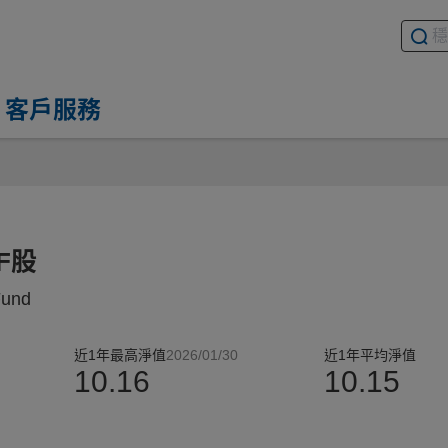
搜尋基
請輸入
客戶服務
F股
Fund
近1年最高淨值
2026/01/30
近1年平均淨值
10.16
10.15