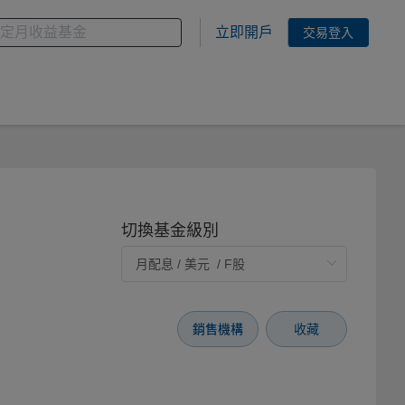
金
您想搜尋的基金關鍵字
立即開戶
交易登入
切換基金級別
銷售機構
收藏