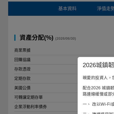
基本資料
淨值走
資產分配(%)
(2026/06/30)
商業票據
回購協議
2026城
存款憑證
親愛的投資人，
定期存款
美國公債
配合2026 城
路連線緩慢或部
可轉讓定期存單
一、 改以Wi-
企業浮動利率債券