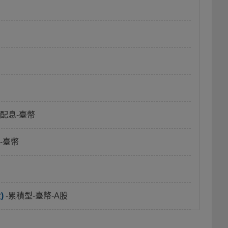
月配息-臺幣
-臺幣
)
-累積型-臺幣-A股