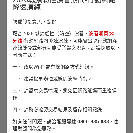
降速演練
資料來源：理柏，基金過去績效不代表未來績效之表現。
短期資金的停泊站
親愛的投資人，您好：
配合2026 城鎮韌性（防空）演習，
演習期間(30
最新淨值
2026/08/07
分鐘)
行動網路將降速演練，可能會出現行動網路
10.14
連線緩慢或部分功能受影響之現象。建議採取以下
美元
因應方式：
0.00
0.00%
一、 改以Wi-Fi或有線網路方式連線。
淨值漲跌/
/
漲跌幅
二、 建議提早辦理或避開演練時段。
10.16
近1年
三、 請留意交易情況，避免因網路延遲而重複操
最高淨值
作
(2026/01/30)
四、 請務必確認交易結果及留存相關紀錄。
10.15
近1年
如有任何問題，
請洽客服專線 0800-885-888
，由
平均淨值
理財顧問為您服務。